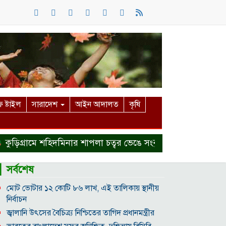
 ষ্টাইল
সারাদেশ
আইন আদালত
কৃষি
গ্রামে শহিদমিনার শাপলা চত্বর ভেঙে সংকুচিত করায় জনমনে ক্ষোভ
▎সর্বশেষ
মোট ভোটার ১২ কোটি ৮৬ লাখ, এই তালিকায় স্থানীয়
নির্বাচন
জ্বালানি উৎসের বৈচিত্র্য নিশ্চিতের তাগিদ প্রধানমন্ত্রীর