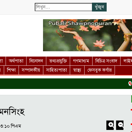
লা
অর্থপাতা
বিনোদন
তথ্যপ্রযুক্তি
গণমাধ্যম
বিচিত্র সংবাদ
লাইফ
স
শিক্ষা
সম্পাদকীয়
সাহিত্যপাতা
স্বাস্থ্য
ফেসবুক কর্ণার
কুড়ি
ময়মনসিংহ
০৩:১০ পিএম