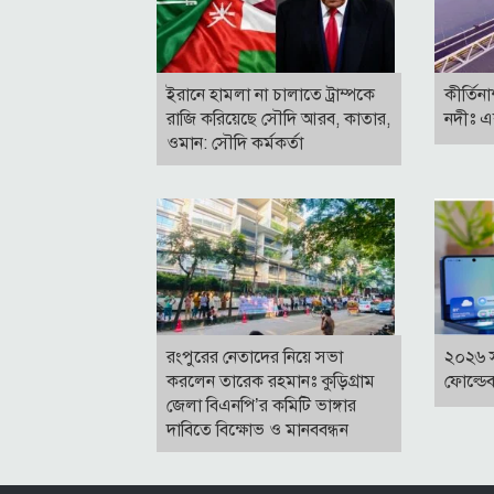
ইরানে হামলা না চালাতে ট্রাম্পকে
কীর্তিন
রাজি করিয়েছে সৌদি আরব, কাতার,
নদীঃ এ
ওমান: সৌদি কর্মকর্তা
রংপুরের নেতাদের নিয়ে সভা
২০২৬ 
করলেন তারেক রহমানঃ কুড়িগ্রাম
ফোল্ডে
জেলা বিএনপি’র কমিটি ভাঙ্গার
দাবিতে বিক্ষোভ ও মানববন্ধন