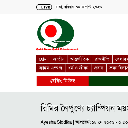
Loading...
ঢাকা, রবিবার, ০৯ আগস্ট ২০২৬
হোম
জাতীয়
আন্তর্জাতিক
রাজনীতি
খেলাধু
ক্রাইম এন্ড ল
ধর্ম ও জীবন
প্রবাস
ভ্রমন বিলা
ব্রেকিং নিউজ
রিমির নৈপুণ্যে চ্যাম্পিয়ন 
Ayesha Siddika |
আপডেট:
১৮ মে ২০২৬ - ০৭: