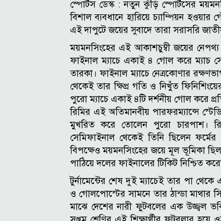
স্পোর্টস ডেস্ক :
নতুন কুঁড়ি স্পোর্টসের ময়
বিশাল ব্যবধানে হারিয়ে চ্যাম্পিয়ন হওয়া
এই দাপুটে জয়ের সুবাদে তারা সরাসরি জাতীয়
ময়মনসিংহের এই আকাশচুম্বী জয়ের নেপথ্য
ফাইনাল ম্যাচে একাই ৪ গোল করে ম্যাচ সেরা
তারকা।
ফাইনাল ম্যাচে নেত্রকোণার রক্ষণভ
থেকেই তার ক্ষিপ্র গতি ও নিখুঁত ফিনিশিংয়
পুরো ম্যাচে একাই ৪টি দর্শনীয় গোল করে প্র
রিমির এই অতিমানবীয় পারফরম্যান্সে স্টেড
মুখরিত করে তোলেন পুরো চারপাশ। রি
সেমিফাইনাল থেকেই তিনি ছিলেন ফর্মের ত
বিপক্ষেও ময়মনসিংহের জয়ে মূল ভূমিকা ছিল
পাঠিয়ে দলের ফাইনালের টিকিট নিশ্চিত করেছ
টুর্নামেন্টের শেষ দুই ম্যাচেই তার পা থে
ও গোলপোস্টের সামনে তার ঠান্ডা মাথার সিদ্
মাঝে দেশের নারী ফুটবলের এক উজ্জ্বল ভব
সপ্তম শ্রেণির এই শিক্ষার্থীর ফুটবলার হয়ে