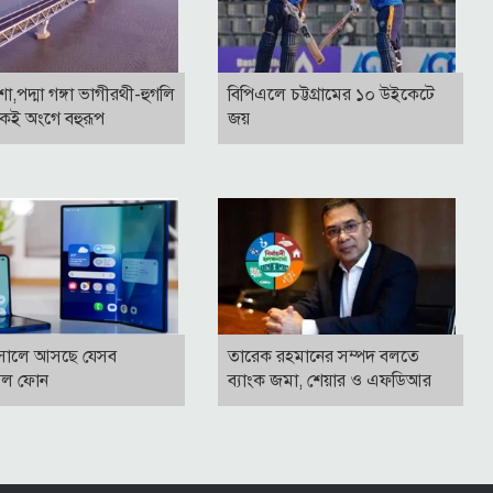
াশা,পদ্মা গঙ্গা ভাগীরথী-হুগলি
বিপিএলে চট্টগ্রামের ১০ উইকেটে
কই অংগে বহুরূপ
জয়
সালে আসছে যেসব
তারেক রহমানের সম্পদ বলতে
বল ফোন
ব্যাংক জমা, শেয়ার ও এফডিআর