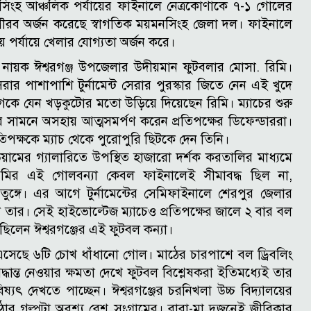
মনসিংহ আঞ্চলিক পর্যায়ের ফাইনালে নেত্রকোণাকে ৭-১ গোলের
র গৌরব অর্জন করেছে স্বাগতিক ময়মনসিংহ জেলা দল। ফাইনালে
 পর্যায়ে খেলার যোগ্যতা অর্জন করে।
 নায়ক ঈশ্বরগঞ্জ উপজেলার উদীয়মান ফুটবলার মোসা. রিমি।
র পাশাপাশি টুর্নামেন্ট সেরার পুরস্কার জিতে নেন এই খুদে
াগকে যেন খড়কুটোর মতো উড়িয়ে দিয়েছেন রিমি। ম্যাচের শুরু
ের সামনে অসহায় আত্মসমর্পণ করেন প্রতিপক্ষের ডিফেন্ডাররা।
তিপক্ষকে ম্যাচ থেকে পুরোপুরি ছিটকে দেন তিনি।
িয়ামের গ্যালারিতে উপস্থিত হাজারো দর্শক করতালির মাধ্যমে
মির এই গোলবন্যা কেবল ফাইনালেই সীমাবদ্ধ ছিল না,
ুঙ্গে।
এর আগে টুর্নামেন্টের সেমিফাইনালে শেরপুর জেলার
 তার। সেই হাইভোল্টেজ ম্যাচেও প্রতিপক্ষের জালে ২ বার বল
িলেন ঈশ্বরগঞ্জের এই ফুটবল কন্যা।
কে এসেছে ৬টি চোখ ধাঁধানো গোল। মাঠের চারপাশে বল ড্রিবলিং
ধান্ত নেওয়ার ক্ষমতা দেখে ফুটবল বিশ্লেষকরা ইতিমধ্যেই তার
িষ্যৎ দেখতে পাচ্ছেন।
ঈশ্বরগঞ্জের চরনিখলা উচ্চ বিদ্যালয়ের
 ওঠার গল্পটা অবশ্য বেশ সংগ্রামের। বাবা-মা দুজনেই জীবিকার