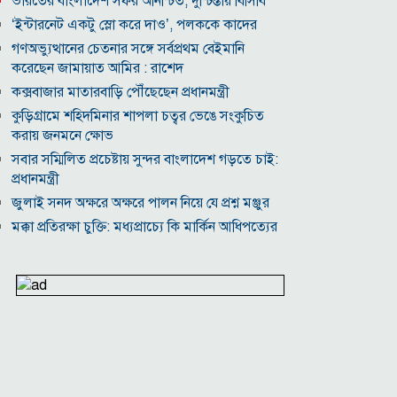
ভারতের বাংলাদেশ সফর অনিশ্চিত, দুশ্চিন্তায় বিসিবি
‘ইন্টারনেট একটু স্লো করে দাও’, পলককে কাদের
গণঅভ্যুত্থানের চেতনার সঙ্গে সর্বপ্রথম বেইমানি
করেছেন জামায়াত আমির : রাশেদ
কক্সবাজার মাতারবাড়ি পৌঁছেছেন প্রধানমন্ত্রী
কুড়িগ্রামে শহিদমিনার শাপলা চত্বর ভেঙে সংকুচিত
করায় জনমনে ক্ষোভ
সবার সম্মিলিত প্রচেষ্টায় সুন্দর বাংলাদেশ গড়তে চাই:
প্রধানমন্ত্রী
জুলাই সনদ অক্ষরে অক্ষরে পালন নিয়ে যে প্রশ্ন মঞ্জুর
মক্কা প্রতিরক্ষা চুক্তি: মধ্যপ্রাচ্যে কি মার্কিন আধিপত্যের
বিদায় ঘণ্টা বাজল?
‎লালমনিরহাট জেলা দলিল লেখক সমিতির নির্বাচনে
সভাপতি সিরাজুল ও সম্পাদক হামিদুর নির্বাচিত
মারা গেলো লিওনেল মেসির বাবা
নওগাঁয় সপ্তাহব্যাপী বৃক্ষমেলার সমাপনি
আবাসিক এলাকায় ৯ ঘণ্টা হর্ন নিষিদ্ধ করে গণবিজ্ঞপ্তি
অবশেষে আলভারেজের ভবিষ্যৎ নিয়ে মুখ খুললেন