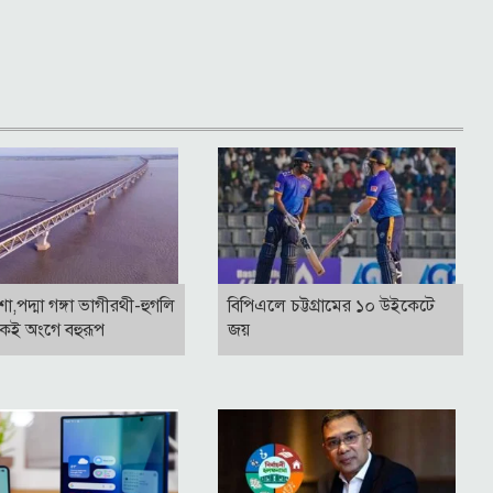
াশা,পদ্মা গঙ্গা ভাগীরথী-হুগলি
বিপিএলে চট্টগ্রামের ১০ উইকেটে
কই অংগে বহুরূপ
জয়