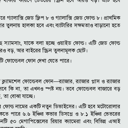
্জ থাকার কারণে ভেতরের স্ক্রিন হবে আরও বড়। এটি হবে
যালাক্সি জেড ফ্লিপ ৮ ও গ্যালাক্সি জেড ফোল্ড ৮। প্রাথমিক
ের তুলনায় হালকা হবে এবং ব্যাটারির সক্ষমতাও বাড়ানো হতে
্যামসাং, যাকে বলা হচ্ছে ওয়াইড ফোল্ড। এটি জেড ফোল্ড
রও বড়, আর বাইরের স্ক্রিন তুলনামূলক ছোট।
রটি ফোল্ডেবল ফোন দেখা যেতে পারে।
যামশেল ফোল্ডেবল ফোন—র‌্যাজার, র‌্যাজার প্লাস ও র‌্যাজার
ে কি না, তা এখনও স্পষ্ট নয়। তবে ফোল্ডেবল বাজারে বড়
 তা বোঝা যাচ্ছে।
াজার ফোল্ড নামের একটি নতুন ডিভাইসের। এটি হবে মটোরোলার
কতে পারে ৬.৬ ইঞ্চির কভার ডিসপ্লে ও ৮.১ ইঞ্চির ভেতরের
িনটি ৫০ মেগাপিক্সেলের রিয়ার ক্যামেরা এবং বিভিন্ন এআই