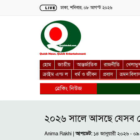
Loading...
ঢাকা, শনিবার, ০৮ আগস্ট ২০২৬
হোম
জাতীয়
আন্তর্জাতিক
রাজনীতি
খেলাধু
ক্রাইম এন্ড ল
ধর্ম ও জীবন
প্রবাস
ভ্রমন বিলা
ব্রেকিং নিউজ
২০২৬ সালে আসছে যেসব 
Anima Rakhi |
আপডেট:
১৪ জানুয়ারী ২০২৬ - ০