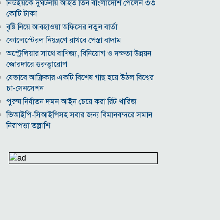
নিউইয়র্কে দুর্ঘটনায় আহত তিন বাংলাদেশি পেলেন ৩৩
কোটি টাকা
বৃষ্টি নিয়ে আবহাওয়া অফিসের নতুন বার্তা
কোলেস্টেরল নিয়ন্ত্রণে রাখবে পেস্তা বাদাম
অস্ট্রেলিয়ার সাথে বাণিজ্য, বিনিয়োগ ও দক্ষতা উন্নয়ন
জোরদারে গুরুত্বারোপ
যেভাবে আফ্রিকার একটি বিশেষ গাছ হয়ে উঠল বিশ্বের
চা-সেনসেশন
পুরুষ নির্যাতন দমন আইন চেয়ে করা রিট খারিজ
ভিআইপি-সিআইপিসহ সবার জন্য বিমানবন্দরে সমান
নিরাপত্তা তল্লাশি
সূর্যের বুকে অধরা প্লাজমার সন্ধান, উদ্ঘাটিত হলো নতুন
চৌম্বক রহস্য
উপমহাদেশের প্রভাবশালী ১০ সুফি সাধক
প্রতারণা মামলায় সালমান খানকে আদালতে তলব
কোটি টাকার মৃত্যু ভাতার লোভে সেনাদের বিয়ে, সামনে
এলো চাঞ্চল্যকর অভিযোগ
হিরোশিমা-নাগাসাকি হামলার ৮১ বছর: বর্তমান বিশ্বে