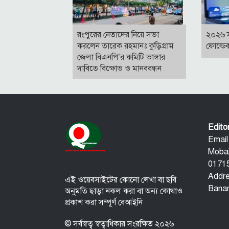
রংপুরের নেতাদের নিয়ে সভা
২০২৬ 
করলেন তারেক রহমানঃ কুড়িগ্রাম
ফোল্ডে
জেলা বিএনপি’র কমিটি ভাঙ্গার
দাবিতে বিক্ষোভ ও মানববন্ধন
Edit
Email
Mobai
01715
Addre
এই ওয়েবসাইটের কোনো লেখা বা ছবি
Banan
অনুমতি ছাড়া নকল করা বা অন্য কোথাও
প্রকাশ করা সম্পূর্ণ বেআইনি
© সর্বস্বত্ব স্বত্বাধিকার সংরক্ষিত ২০২৬