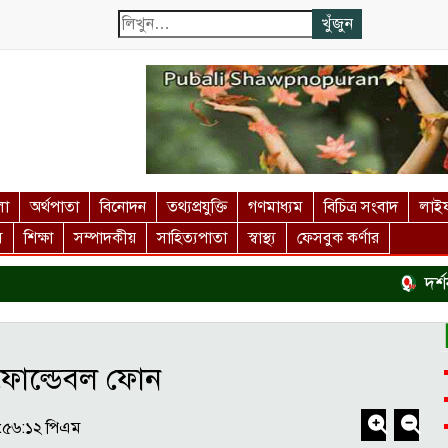
লা
অর্থপাতা
বিনোদন
তথ্যপ্রযুক্তি
গণমাধ্যম
বিচিত্র সংবাদ
লাইফ
স
শিক্ষা
সম্পাদকীয়
সাহিত্যপাতা
স্বাস্থ্য
ফেসবুক কর্ণার
দর্শনই মানু
ফোল্ডেবল ফোন
৯:৫৬:১২ পিএম