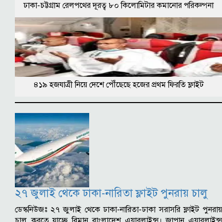
ঢাকা-চট্টগ্রাম রেলপথের দূরত্ব ৮০ কিলোমিটার কমানোর পরিকল্পনা
৪১৯ হজযাত্রী নিয়ে দেশে পৌঁছেছে হজের প্রথম ফিরতি ফ্লাইট
২৭ জুলাই থেকে ঢাকা-নারিতা ফ্লাইট পুনরায় চালু
ডেস্কনিউজঃ ২৭ জুলাই থেকে ঢাকা-নারিতা-ঢাকা সরাসরি ফ্লাইট পুনরায়
চালু করতে যাচ্ছে বিমান বাংলাদেশ এয়ারলাইন্স। জাপান এয়ারলাইন্স