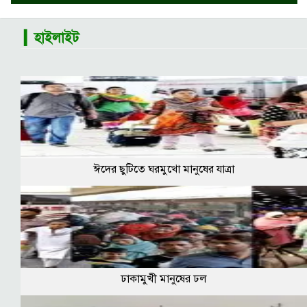
▎হাইলাইট
ঈদের ছুটিতে ঘরমুখো মানুষের যাত্রা
ঢাকামুখী মানুষের ঢল