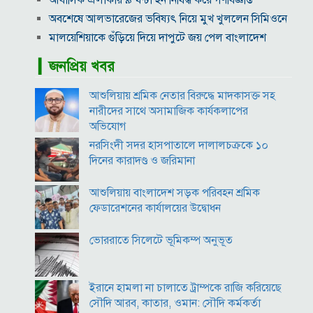
আবাসিক এলাকায় ৯ ঘণ্টা হর্ন নিষিদ্ধ করে গণবিজ্ঞপ্তি
অবশেষে আলভারেজের ভবিষ্যৎ নিয়ে মুখ খুললেন সিমিওনে
মালয়েশিয়াকে গুঁড়িয়ে দিয়ে দাপুটে জয় পেল বাংলাদেশ
পরকীয়া ও অর্থ কেলেঙ্কারির অভিযোগে চাপে ফিফা প্রধান
▎জনপ্রিয় খবর
ইনফান্তিনো
নোয়াখালীতে ৯৭৯০ ইয়াবাসহ দুই পাচারকারী গ্রেপ্তার
আশুলিয়ায় শ্রমিক নেতার বিরুদ্ধে মাদকাসক্ত সহ
কাজের ঘণ্টা নয়, উৎপাদনশীলতাই হোক জাতীয় সমৃদ্ধির
নারীদের সাথে অসামাজিক কার্যকলাপের
মাপকাঠি
অভিযোগ
বিশ্বকাপে মেসিকে মেরে ফেলার ষড়যন্ত্র, বেরিয়ে এলো ভয়াবহ
নরসিংদী সদর হাসপাতালে দালালচক্রকে ১০
সব তথ্য
দিনের কারাদণ্ড ও জরিমানা
সরকারের কাজে কোনো গাফিলতি হলে কঠোর ব্যবস্থা নিচ্ছেন
আশুলিয়ায় বাংলাদেশ সড়ক পরিবহন শ্রমিক
প্রধানমন্ত্রী: রিজভী
ফেডারেশনের কার্যালয়ের উদ্বোধন
ভোররাতে সিলেটে ভূমিকম্প অনুভূত
ইরানে হামলা না চালাতে ট্রাম্পকে রাজি করিয়েছে
সৌদি আরব, কাতার, ওমান: সৌদি কর্মকর্তা