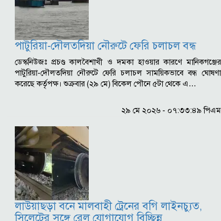
পাটুরিয়া-দৌলতদিয়া নৌরুটে ফেরি চলাচল বন্ধ
ডেস্কনিউজঃ প্রচণ্ড কালবৈশাখী ও দমকা হাওয়ার কারণে মানিকগঞ্জের
পাটুরিয়া-দৌলতদিয়া নৌরুটে ফেরি চলাচল সাময়িকভাবে বন্ধ ঘোষণা
করেছে কর্তৃপক্ষ। শুক্রবার (২৯ মে) বিকেল পৌনে ৫টা থেকে এ…
২৯ মে ২০২৬ - ০৭:৩৩:৪৯ পিএম
লাউয়াছড়া বনে মালবাহী ট্রেনের বগি লাইনচ্যুত,
সিলেটের সঙ্গে রেল যোগাযোগ বিচ্ছিন্ন