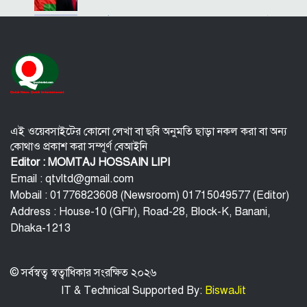
কীর্তিনাশা,পদ্মা গঙ্গা ভাগীরথী-হুগলি নদীঃ একই
অংগে বহুরূপ
বি‌টি‌ভিতে ভাষণ দেবেন তারেক রহমান
বিপিএলে চট্টগ্রামের ১০ উইকেটে জয়
এই ওয়েবসাইটের কোনো লেখা বা ছবি অনুমতি ছাড়া নকল করা বা অন্য
কোথাও প্রকাশ করা সম্পূর্ণ বেআইনি
ইউরোপ সিরিয়াকে ‘যথাসম্ভব’ সহায়তা করবে :
Editor : MOMTAJ HOSSAIN LIPI
ইইউ প্রধান
Email : qtvltd@gmail.com
Mobail : 01776823608 (Newsroom) 01715049577 (Editor)
কর্মস্থলে নারী সহকর্মী নির্যাতন: রাঙামাটিতে
Address : House-10 (GFlr), Road-28, Block-K, Banani,
সরকারি কর্মকর্তা গ্রেফতার
Dhaka-1213
© সর্বস্বত্ব স্বত্বাধিকার সংরক্ষিত ২০২৬
IT & Technical Supported By:
BiswaJit