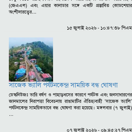
(জেএএল) এবং এয়ার কানাডার সঙ্গে একটি প্রস্তাবিত কোডশেয়ার
অংশীদারত্বের…
১৫ জুলাই ২০২৬ - ১০:৪৭:৩৮ পিএম
সাজেক ভ্যালি পর্যটনকেন্দ্র সাময়িক বন্ধ ঘোষণা
ডেস্কনিউজঃ ভারি বর্ষণ ও পাহাড়ধসের কারণে পর্যটক এবং জনসাধারণের
জানমালের নিরাপত্তা বিবেচনায় রাঙামাটির ঐতিহ্যবাহী ‘সাজেক ভ্যালি’
পর্যটনকেন্দ্র সাময়িকভাবে বন্ধ ঘোষণা করা হয়েছে। মঙ্গলবার (৭ জুলাই)
…
০৭ জুলাই ২০২৬ - ০৯:৪৫:২৭ পিএম