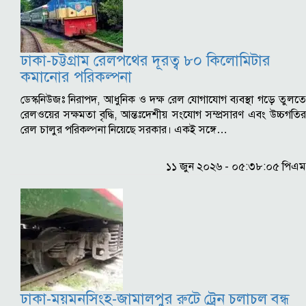
ঢাকা-চট্টগ্রাম রেলপথের দূরত্ব ৮০ কিলোমিটার
কমানোর পরিকল্পনা
ডেস্কনিউজঃ নিরাপদ, আধুনিক ও দক্ষ রেল যোগাযোগ ব্যবস্থা গড়ে তুলতে
রেলওয়ের সক্ষমতা বৃদ্ধি, আন্তঃদেশীয় সংযোগ সম্প্রসারণ এবং উচ্চগতির
রেল চালুর পরিকল্পনা নিয়েছে সরকার। একই সঙ্গে…
১১ জুন ২০২৬ - ০৫:৩৮:০৫ পিএম
ঢাকা-ময়মনসিংহ-জামালপুর রুটে ট্রেন চলাচল বন্ধ