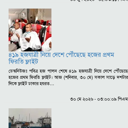
৪১৯ হজযাত্রী নিয়ে দেশে পৌঁছেছে হজের প্রথম
ফিরতি ফ্লাইট
ডেস্কনিউজঃ পবিত্র হজ পালন শেষে ৪১৯ হজযাত্রী নিয়ে দেশে পৌঁছেছে
হজের প্রথম ফিরতি ফ্লাইট। আজ (শনিবার, ৩০ মে) সকাল সাড়ে দশটার
দিকে ফ্লাইট ঢাকার হযরত…
৩০ মে ২০২৬ - ০৩:০০:০৯ পিএম