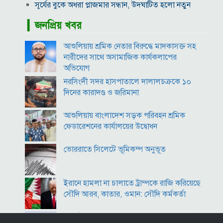
সূর্যের বুকে অধরা প্লাজমার সন্ধান, উদ্ঘাটিত হলো নতুন
চৌম্বক রহস্য
▎জনপ্রিয় খবর
উপমহাদেশের প্রভাবশালী ১০ সুফি সাধক
প্রতারণা মামলায় সালমান খানকে আদালতে তলব
আশুলিয়ায় শ্রমিক নেতার বিরুদ্ধে মাদকাসক্ত সহ
কোটি টাকার মৃত্যু ভাতার লোভে সেনাদের বিয়ে, সামনে
নারীদের সাথে অসামাজিক কার্যকলাপের
এলো চাঞ্চল্যকর অভিযোগ
অভিযোগ
হিরোশিমা-নাগাসাকি হামলার ৮১ বছর: বর্তমান বিশ্বে
নরসিংদী সদর হাসপাতালে দালালচক্রকে ১০
পারমাণবিক পরিস্থিতি কি?
দিনের কারাদণ্ড ও জরিমানা
বাংলাদেশি টাকায় আজকের মুদ্রা বিনিময় হার
আশুলিয়ায় বাংলাদেশ সড়ক পরিবহন শ্রমিক
ফেডারেশনের কার্যালয়ের উদ্বোধন
ভোররাতে সিলেটে ভূমিকম্প অনুভূত
ইরানে হামলা না চালাতে ট্রাম্পকে রাজি করিয়েছে
সৌদি আরব, কাতার, ওমান: সৌদি কর্মকর্তা
কীর্তিনাশা,পদ্মা গঙ্গা ভাগীরথী-হুগলি নদীঃ একই