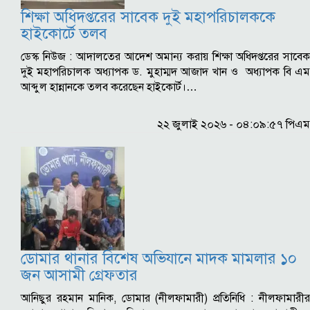
শিক্ষা অধিদপ্তরের সাবেক দুই মহাপরিচালককে
হাইকোর্টে তলব
ডেস্ক নিউজ : আদালতের আদেশ অমান্য করায় শিক্ষা অধিদপ্তরের সাবেক
দুই মহাপরিচালক অধ্যাপক ড. মুহাম্মদ আজাদ খান ও অধ্যাপক বি এম
আব্দুল হান্নানকে তলব করেছেন হাইকোর্ট।…
২২ জুলাই ২০২৬ - ০৪:০৯:৫৭ পিএম
ডোমার থানার বিশেষ অভিযানে মাদক মামলার ১০
জন আসামী গ্রেফতার
আনিছুর রহমান মানিক, ডোমার (নীলফামারী) প্রতিনিধি : নীলফামারীর