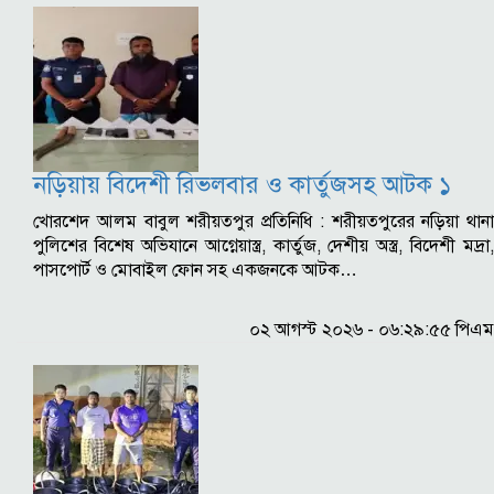
নড়িয়ায় বিদেশী রিভলবার ও কার্তুজসহ আটক ১
খোরশেদ আলম বাবুল শরীয়তপুর প্রতিনিধি : শরীয়তপুরের নড়িয়া থানা
পুলিশের বিশেষ অভিযানে আগ্নেয়াস্ত্র, কার্তুজ, দেশীয় অস্ত্র, বিদেশী মদ্রা,
পাসপোর্ট ও মোবাইল ফোন সহ একজনকে আটক…
০২ আগস্ট ২০২৬ - ০৬:২৯:৫৫ পিএম