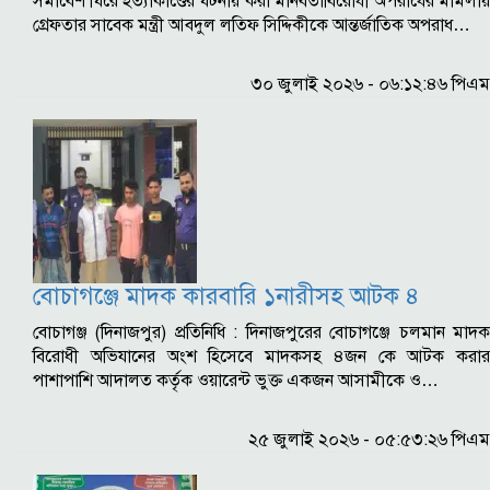
সমাবেশ ঘিরে হত্যাকাণ্ডের ঘটনায় করা মানবতাবিরোধী অপরাধের মামলায়
গ্রেফতার সাবেক মন্ত্রী আবদুল লতিফ সিদ্দিকীকে আন্তর্জাতিক অপরাধ…
৩০ জুলাই ২০২৬ - ০৬:১২:৪৬ পিএম
বোচাগঞ্জে মাদক কারবারি ১নারীসহ আটক ৪
বোচাগঞ্জ (দিনাজপুর) প্রতিনিধি : দিনাজপুরের বোচাগঞ্জে চলমান মাদক
বিরোধী অভিযানের অংশ হিসেবে মাদকসহ ৪জন কে আটক করার
পাশাপাশি আদালত কর্তৃক ওয়ারেন্ট ভুক্ত একজন আসামীকে ও…
২৫ জুলাই ২০২৬ - ০৫:৫৩:২৬ পিএম