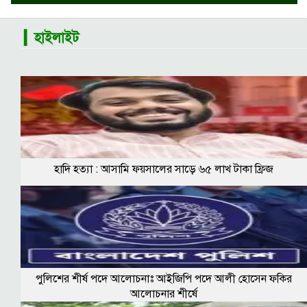
▎হাইলাইট
হাদি হত্যা : আসামি ফয়সালের সাড়ে ৬৫ লাখ টাকা ফ্রিজ
পুলিশের শীর্ষ পদে আলোচনাঃ আইজিপি পদে আলী হোসেন ফকির
আলোচনার শীর্ষে