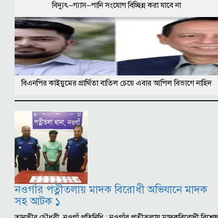
বিদ্যুৎ–গ্যাস–পানি সংযোগ বিচ্ছিন্ন করা যাবে না
বিএনপির কাইয়ুমের প্রার্থিতা বাতিল চেয়ে এবার আপিল বিভাগে নাহিদ
নওগাঁর পত্নীতলায় মাদক বিরোধী অভিযানে মাদক
সহ আটক ১
তানভীর চৌধুরী, নওগাঁ প্রতিনিধি : নওগাঁর পত্নীতলায় মাদকবিরোধী বিশেষ