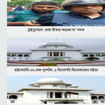
ট্রাইব্যুনালে ‘দোষ স্বীকার করবেন না’ পলক
হাইকোর্টের ৬৬ বেঞ্চ পুনর্গঠন, ৫ বিচারপতি বিচারকাজের বাইরে