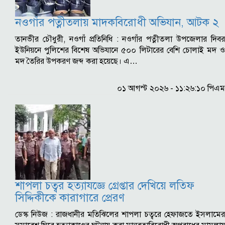
নওগাঁর পত্নীতলায় মাদকবিরোধী অভিযান, আটক ২
তানভীর চৌধুরী, নওগাঁ প্রতিনিধি : নওগাঁর পত্নীতলা উপজেলার দিবর
ইউনিয়নে পুলিশের বিশেষ অভিযানে ৫০০ লিটারের বেশি চোলাই মদ ও
মদ তৈরির উপকরণ জব্দ করা হয়েছে। এ…
০১ আগস্ট ২০২৬ - ১১:২৬:১০ পিএম
শাপলা চত্বর হত্যাযজ্ঞে গ্রেপ্তার দেখিয়ে লতিফ
সিদ্দিকীকে কারাগারে প্রেরণ
ডেস্ক নিউজ : রাজধানীর মতিঝিলের শাপলা চত্বরে হেফাজতে ইসলামের