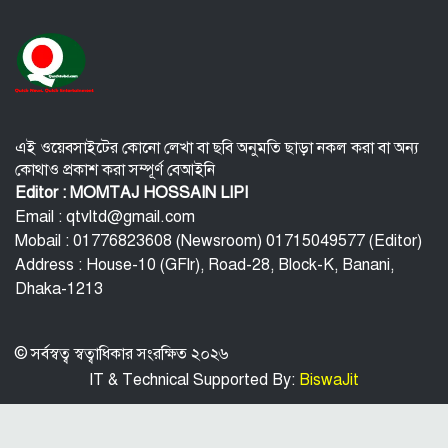
অংগে বহুরূপ
বি‌টি‌ভিতে ভাষণ দেবেন তারেক রহমান
বিপিএলে চট্টগ্রামের ১০ উইকেটে জয়
এই ওয়েবসাইটের কোনো লেখা বা ছবি অনুমতি ছাড়া নকল করা বা অন্য
কোথাও প্রকাশ করা সম্পূর্ণ বেআইনি
কর্মস্থলে নারী সহকর্মী নির্যাতন: রাঙামাটিতে
Editor : MOMTAJ HOSSAIN LIPI
সরকারি কর্মকর্তা গ্রেফতার
Email : qtvltd@gmail.com
Mobail : 01776823608 (Newsroom) 01715049577 (Editor)
ভেনেজুয়েলায় হামলার নির্দেশ দিয়েছেন ট্রাম্প
Address : House-10 (GFlr), Road-28, Block-K, Banani,
Dhaka-1213
© সর্বস্বত্ব স্বত্বাধিকার সংরক্ষিত ২০২৬
IT & Technical Supported By:
BiswaJit