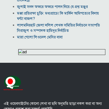
প্রধানমন্ত্রী
জুলাই সনদ অক্ষরে অক্ষরে পালন নিয়ে যে প্রশ্ন মঞ্জুর
মক্কা প্রতিরক্ষা চুক্তি: মধ্যপ্রাচ্যে কি মার্কিন আধিপত্যের বিদায়
ঘণ্টা বাজল?
‎লালমনিরহাট জেলা দলিল লেখক সমিতির নির্বাচনে সভাপতি
সিরাজুল ও সম্পাদক হামিদুর নির্বাচিত
মারা গেলো লিওনেল মেসির বাবা
নওগাঁয় সপ্তাহব্যাপী বৃক্ষমেলার সমাপনি
আবাসিক এলাকায় ৯ ঘণ্টা হর্ন নিষিদ্ধ করে গণবিজ্ঞপ্তি
অবশেষে আলভারেজের ভবিষ্যৎ নিয়ে মুখ খুললেন সিমিওনে
মালয়েশিয়াকে গুঁড়িয়ে দিয়ে দাপুটে জয় পেল বাংলাদেশ
পরকীয়া ও অর্থ কেলেঙ্কারির অভিযোগে চাপে ফিফা প্রধান
ইনফান্তিনো
নোয়াখালীতে ৯৭৯০ ইয়াবাসহ দুই পাচারকারী গ্রেপ্তার
এই ওয়েবসাইটের কোনো লেখা বা ছবি অনুমতি ছাড়া নকল করা বা অন্য