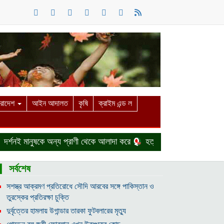
ারাদেশ
আইন আদালত
কৃষি
ক্রাইম এন্ড ল
ই মানুষকে অন্য প্রাণী থেকে আলাদা করে
হত্যা মামলা থেকে বাঁচতে দেশ ছাড়
▎সর্বশেষ
সশস্ত্র আক্রমণ প্রতিরোধে সৌদি আরবের সঙ্গে পাকিস্তান ও
তুরস্কের প্রতিরক্ষা চুক্তি
দুর্বৃত্তের হামলায় উগান্ডার তারকা ফুটবলারের মৃত্যু