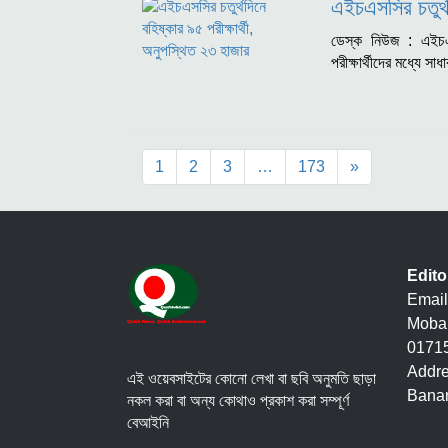
এইচএসসির চতুর্থ
ডেস্ক নিউজ : এইচএসস
পরীক্ষার্থীদের মধ্যে স
1
2
3
…
173
»
Edit
Email
Mobai
01715
Addre
এই ওয়েবসাইটের কোনো লেখা বা ছবি অনুমতি ছাড়া
Banan
নকল করা বা অন্য কোথাও প্রকাশ করা সম্পূর্ণ
বেআইনি