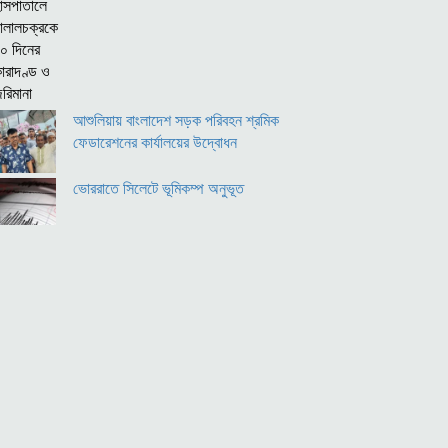
আশুলিয়ায় বাংলাদেশ সড়ক পরিবহন শ্রমিক
ফেডারেশনের কার্যালয়ের উদ্বোধন
ভোররাতে সিলেটে ভূমিকম্প অনুভূত
ইরানে হামলা না চালাতে ট্রাম্পকে রাজি করিয়েছে
সৌদি আরব, কাতার, ওমান: সৌদি কর্মকর্তা