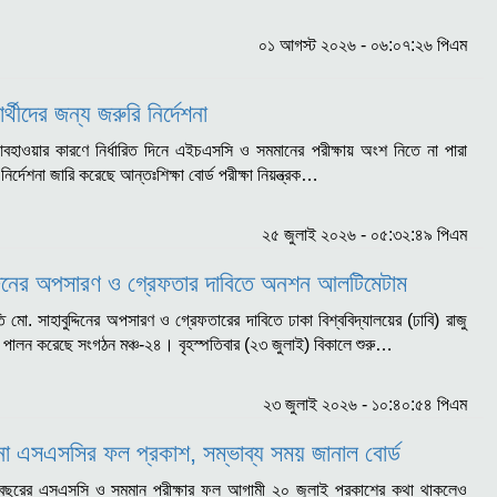
০১ আগস্ট ২০২৬ - ০৬:০৭:২৬ পিএম
্থীদের জন্য জরুরি নির্দেশনা
বহাওয়ার কারণে নির্ধারিত দিনে এইচএসসি ও সমমানের পরীক্ষায় অংশ নিতে না পারা
ি নির্দেশনা জারি করেছে আন্তঃশিক্ষা বোর্ড পরীক্ষা নিয়ন্ত্রক…
২৫ জুলাই ২০২৬ - ০৫:৩২:৪৯ পিএম
বুদ্দিনের অপসারণ ও গ্রেফতার দাবিতে অনশন আলটিমেটাম
তি মো. সাহাবুদ্দিনের অপসারণ ও গ্রেফতারের দাবিতে ঢাকা বিশ্ববিদ্যালয়ের (ঢাবি) রাজু
চি পালন করেছে সংগঠন মঞ্চ-২৪। বৃহস্পতিবার (২৩ জুলাই) বিকালে শুরু…
২৩ জুলাই ২০২৬ - ১০:৪০:৫৪ পিএম
 না এসএসসির ফল প্রকাশ, সম্ভাব্য সময় জানাল বোর্ড
বছরের এসএসসি ও সমমান পরীক্ষার ফল আগামী ২০ জুলাই প্রকাশের কথা থাকলেও