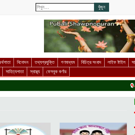
র্থপাতা
বিনোদন
তথ্যপ্রযুক্তি
গণমাধ্যম
বিচিত্র সংবাদ
লাইফ ষ্টাইল
স
সাহিত্যপাতা
স্বাস্থ্য
ফেসবুক কর্ণার
দর্শন