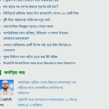
গোল্ডেন বল জয়ী ফোরলান এখন উরুগুয়ের কোচ
দাম বাড়ার পর দেশের বাজারে স্বর্ণের ভরি কত?
নিউইয়র্কে দুর্ঘটনায় আহত তিন বাংলাদেশি পেলেন ৩৩ কোটি টাকা
বৃষ্টি নিয়ে আবহাওয়া অফিসের নতুন বার্তা
কোলেস্টেরল নিয়ন্ত্রণে রাখবে পেস্তা বাদাম
অস্ট্রেলিয়ার সাথে বাণিজ্য, বিনিয়োগ ও দক্ষতা উন্নয়ন
জোরদারে গুরুত্বারোপ
যেভাবে আফ্রিকার একটি বিশেষ গাছ হয়ে উঠল বিশ্বের চা-
সেনসেশন
পুরুষ নির্যাতন দমন আইন চেয়ে করা রিট খারিজ
ভিআইপি-সিআইপিসহ সবার জন্য বিমানবন্দরে সমান নিরাপত্তা
তল্লাশি
▎জনপ্রিয় খবর
সূর্যের বুকে অধরা প্লাজমার সন্ধান, উদ্ঘাটিত হলো নতুন চৌম্বক
রহস্য
আশুলিয়ায় শ্রমিক নেতার বিরুদ্ধে মাদকাসক্ত সহ
উপমহাদেশের প্রভাবশালী ১০ সুফি সাধক
নারীদের সাথে অসামাজিক কার্যকলাপের
অভিযোগ
প্রতারণা মামলায় সালমান খানকে আদালতে তলব
নরসিংদী সদর হাসপাতালে দালালচক্রকে ১০ দিনের
কোটি টাকার মৃত্যু ভাতার লোভে সেনাদের বিয়ে, সামনে এলো
কারাদণ্ড ও জরিমানা
চাঞ্চল্যকর অভিযোগ