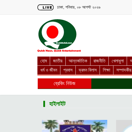
Loading...
ঢাকা, শনিবার, ০৮ আগস্ট ২০২৬
হোম
জাতীয়
আন্তর্জাতিক
রাজনীতি
খেলাধুলা
অ
ধর্ম ও জীবন
প্রবাস
ভ্রমন বিলাস
শিক্ষা
সম্পাদকীয়
ব্রেকিং নিউজ
▎হাইলাইট