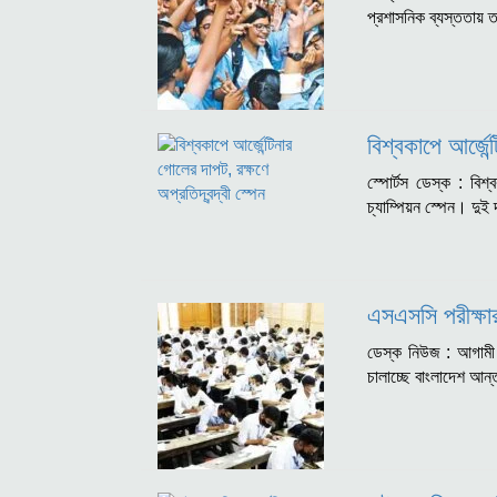
প্রশাসনিক ব্যস্ততায় ত
বিশ্বকাপে আর্জেন্
স্পোর্টস ডেস্ক : বিশ্
চ্যাম্পিয়ন স্পেন। দু
এসএসসি পরীক্ষার
ডেস্ক নিউজ : আগামী 
চালাচ্ছে বাংলাদেশ আন্ত