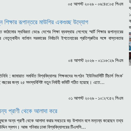
০৫ আগস্ট ২০২৬ - ০৬:৪৫:০৫ পিএম
পন্ন শিক্ষার রূপান্তরে মাউশির একগুচ্ছ উদ্যোগ
কাঠামোর স্থবিরতা ভেঙে দেশের শিক্ষা ব্যবস্থায় লেগেছে স্মার্ট শিক্ষার রূপান্তরের
নেতৃত্বাধীন বর্তমান সরকারের নির্বাচনি ইশতেহারের প্রতিশ্রুতির সঙ্গে বাস্তবতার
০৪ আগস্ট ২০২৬ - ০১:০৮:২৯ পিএম
তিনিধি : জামায়াত সমর্থিত বিশ্ববিদ্যালয় শিক্ষকদের সংগঠন 'ইউনিভার্সিটি টিচার্স লিংক'
ছরের জন্য ২৫ সদস্যবিশিষ্ট নতুন নির্বাহী কমিটি গঠিত হয়েছে। এতে…
০১ আগস্ট ২০২৬ - ১০:২৭:৫২ পিএম
অন্য প্রাণী থেকে আলাদা করে
নুষকে অন্য প্রাণী থেকে আলাদা করার সবচেয়ে বড় উপাদান বলে মন্তব্য করেছেন তথ্য
ির উদ্দিন স্বপন। আজ শনিবার ঢাকা বিশ্ববিদ্যালয়ের টিএসসি…