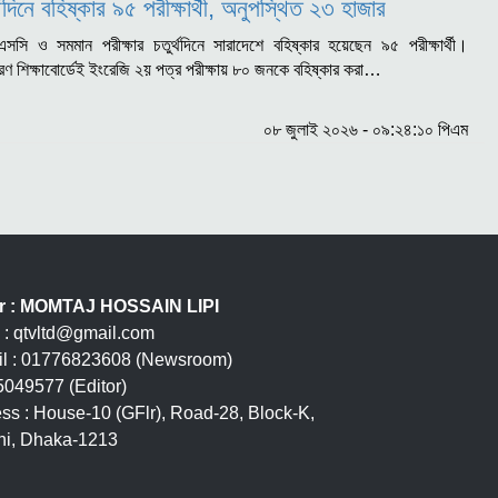
দিনে বহিষ্কার ৯৫ পরীক্ষার্থী, অনুপস্থিত ২৩ হাজার
ি ও সমমান পরীক্ষার চতুর্থদিনে সারাদেশে বহিষ্কার হয়েছেন ৯৫ পরীক্ষার্থী।
াধারণ শিক্ষাবোর্ডেই ইংরেজি ২য় পত্র পরীক্ষায় ৮০ জনকে বহিষ্কার করা…
০৮ জুলাই ২০২৬ - ০৯:২৪:১০ পিএম
or : MOMTAJ HOSSAIN LIPI
 : qtvltd@gmail.com
l : 01776823608 (Newsroom)
049577 (Editor)
ss : House-10 (GFlr), Road-28, Block-K,
i, Dhaka-1213