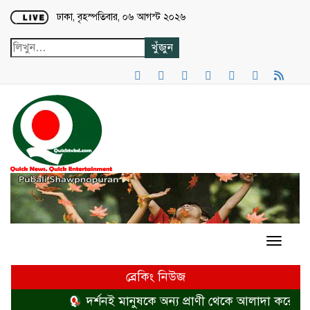
Loading...
ঢাকা, বৃহস্পতিবার, ০৬ আগস্ট ২০২৬
ব্রেকিং নিউজ
দর্শনই মানুষকে অন্য প্রাণী থেকে আলাদা করে
হত্