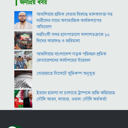
▎জনপ্রিয় খবর
দিল্লির অনুষ্ঠানে দণ্ডিত হাসিনাকে বক্তব্যের অনুমতি দেওয়ায়
বাংলাদেশের ক্ষুব্ধ প্রতিক্রিয়া
আশুলিয়ায় শ্রমিক নেতার বিরুদ্ধে মাদকাসক্ত সহ
বরিশাল বিশ্ববিদ্যালয়ে ছাত্রদল-শিবির সংঘর্ষ, আহত অন্তত ১০
নারীদের সাথে অসামাজিক কার্যকলাপের
‘তাকে ছাড়া গজনি সফল হতো না’, প্রদীপ রাওয়াতকে আমির
অভিযোগ
খানের শ্রদ্ধাঞ্জলি
নরসিংদী সদর হাসপাতালে দালালচক্রকে ১০
হাম উপসর্গে আরও ৫ শিশুর মৃত্যু, নতুন আক্রান্ত ১০৮৩
দিনের কারাদণ্ড ও জরিমানা
জুলাই আহত যোদ্ধা মিতুর খোঁজ নিলেন প্রধানমন্ত্রী
আশুলিয়ায় বাংলাদেশ সড়ক পরিবহন শ্রমিক
ফেডারেশনের কার্যালয়ের উদ্বোধন
ভোররাতে সিলেটে ভূমিকম্প অনুভূত
ইরানে হামলা না চালাতে ট্রাম্পকে রাজি করিয়েছে
সৌদি আরব, কাতার, ওমান: সৌদি কর্মকর্তা
কীর্তিনাশা,পদ্মা গঙ্গা ভাগীরথী-হুগলি নদীঃ একই
অংগে বহুরূপ