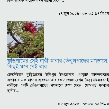
তিনি জীবিত আছেন-এমন ধারণা থেকে…
১৭ জুন ২০২৬ - ০৮:০৩:৩৭ পিএম
কুড়িগ্রামের সেই নারী আবার তেঁতুলগাছের মগডালে,
কিছুই মনে নেই তাঁর
ডেস্কনিউজঃ কুড়িগ্রামের উলিপুর উপজেলার গোড়াই আনন্দবাজার
এলাকায় এক মাসের ব্যবধানে আবারও সাজেদা বেগম (৪৫) নামের সেই
নারীকে একটি তেঁতুলগাছের মগডালে দেখা গেছে। সোমবার সকালে
স্থানীয়…
০৮ জুন ২০২৬ - ০৯:৫৩:০৩ পিএম