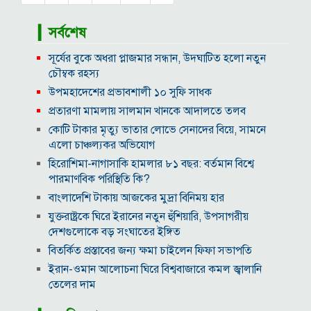
▎সর্বশেষ
সূর্যের বুকে অধরা প্লাজমার সন্ধান, উদ্ঘাটিত হলো নতুন
চৌম্বক রহস্য
উপমহাদেশের প্রভাবশালী ১০ সুফি সাধক
প্রতারণা মামলায় সালমান খানকে আদালতে তলব
কোটি টাকার মৃত্যু ভাতার লোভে সেনাদের বিয়ে, সামনে
এলো চাঞ্চল্যকর অভিযোগ
হিরোশিমা-নাগাসাকি হামলার ৮১ বছর: বর্তমান বিশ্বে
পারমাণবিক পরিস্থিতি কি?
বাংলাদেশি টাকায় আজকের মুদ্রা বিনিময় হার
যুক্তরাষ্ট্রকে ঘিরে ইরানের নতুন হুঁশিয়ারি, উপসাগরীয়
দেশগুলোকে বড় সংঘাতের ইঙ্গিত
বিতর্কিত প্রস্তাবের জন্য ক্ষমা চাইলেন ফিফা সভাপতি
ইরান-ওমান আলোচনা ঘিরে বিশ্ববাজারে কমল জ্বালানি
তেলের দাম
আজকের নামাজের সময়সূচি, ৬ আগস্ট, ২০২৬