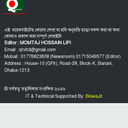
বি‌টি‌ভিতে ভাষণ দেবেন তারেক রহমান
বিপিএলে চট্টগ্রামের ১০ উইকেটে জয়
এই ওয়েবসাইটের কোনো লেখা বা ছবি অনুমতি ছাড়া নকল করা বা অন্য
কোথাও প্রকাশ করা সম্পূর্ণ বেআইনি
কর্মস্থলে নারী সহকর্মী নির্যাতন: রাঙামাটিতে
Editor : MOMTAJ HOSSAIN LIPI
সরকারি কর্মকর্তা গ্রেফতার
Email : qtvltd@gmail.com
Mobail : 01776823608 (Newsroom) 01715049577 (Editor)
ভেনেজুয়েলায় হামলার নির্দেশ দিয়েছেন ট্রাম্প
Address : House-10 (GFlr), Road-28, Block-K, Banani,
Dhaka-1213
© সর্বস্বত্ব স্বত্বাধিকার সংরক্ষিত ২০২৬
IT & Technical Supported By:
BiswaJit