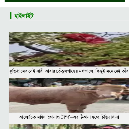
▎হাইলাইট
কুড়িগ্রামের সেই নারী আবার তেঁতুলগাছের মগডালে, কিছুই মনে নেই তাঁর
আলোচিত মহিষ ‘ডোনাল্ড ট্রাম্প’–এর ঠিকানা হচ্ছে চিড়িয়াখানা