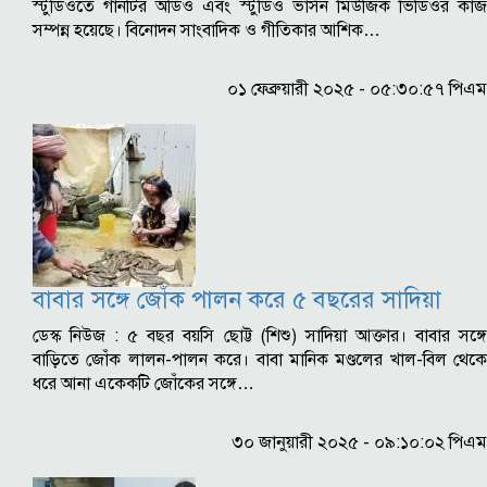
স্টুডিওতে গানটির অডিও এবং স্টুডিও ভার্সন মিউজিক ভিডিওর কাজ
সম্পন্ন হয়েছে। বিনোদন সাংবাদিক ও গীতিকার আশিক…
০১ ফেব্রুয়ারী ২০২৫ - ০৫:৩০:৫৭ পিএম
বাবার সঙ্গে জোঁক পালন করে ৫ বছরের সাদিয়া
ডেস্ক নিউজ : ৫ বছর বয়সি ছোট্ট (শিশু) সাদিয়া আক্তার। বাবার সঙ্গে
বাড়িতে জোঁক লালন-পালন করে। বাবা মানিক মণ্ডলের খাল-বিল থেকে
ধরে আনা একেকটি জোঁকের সঙ্গে…
৩০ জানুয়ারী ২০২৫ - ০৯:১০:০২ পিএম