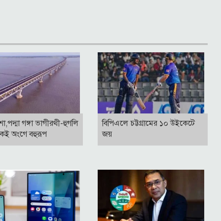
াশা,পদ্মা গঙ্গা ভাগীরথী-হুগলি
বিপিএলে চট্টগ্রামের ১০ উইকেটে
কই অংগে বহুরূপ
জয়