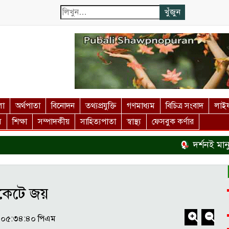
লা
অর্থপাতা
বিনোদন
তথ্যপ্রযুক্তি
গণমাধ্যম
বিচিত্র সংবাদ
লাইফ
স
শিক্ষা
সম্পাদকীয়
সাহিত্যপাতা
স্বাস্থ্য
ফেসবুক কর্ণার
দর্শনই মানুষকে অন্য
ইকেটে জয়
 - ০৫:৩৪:৪০ পিএম