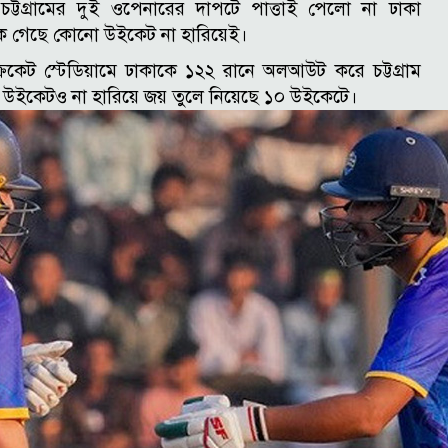
্টগ্রামের দুই ওপেনারের দাপটে পাত্তাই পেলো না ঢাকা
পকে গেছে কোনো উইকেট না হারিয়েই।
 ক্রিকেট স্টেডিয়ামে ঢাকাকে ১২২ রানে অলআউট করে চট্টগ্রাম
টি উইকেটও না হারিয়ে জয় তুলে নিয়েছে ১০ উইকেটে।