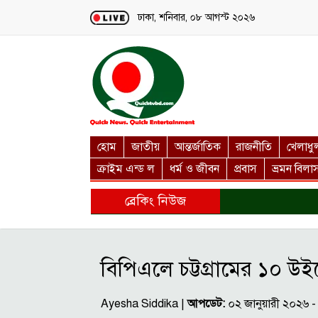
Loading...
ঢাকা, শনিবার, ০৮ আগস্ট ২০২৬
হোম
জাতীয়
আন্তর্জাতিক
রাজনীতি
খেলাধু
ক্রাইম এন্ড ল
ধর্ম ও জীবন
প্রবাস
ভ্রমন বিলা
ব্রেকিং নিউজ
বিপিএলে চট্টগ্রামের ১০ উ
Ayesha Siddika |
আপডেট:
০২ জানুয়ারী ২০২৬