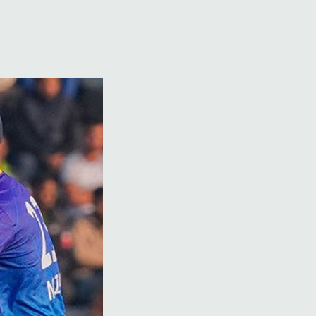
এই ১০ তরুণ
সশস্ত্র আক্রমণ প্রতিরোধে সৌদি আরবের সঙ্গে পাকিস্তান
ও তুরস্কের প্রতিরক্ষা চুক্তি
দুর্বৃত্তের হামলায় উগান্ডার তারকা ফুটবলারের মৃত্যু
গোল্ডেন বল জয়ী ফোরলান এখন উরুগুয়ের কোচ