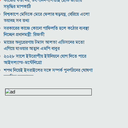
কাজের ঘণ্টা নয়, উৎপাদনশীলতাই হোক জাতীয়
সমৃদ্ধির মাপকাঠি
বিশ্বকাপে মেসিকে মেরে ফেলার ষড়যন্ত্র, বেরিয়ে এলো
ভয়াবহ সব তথ্য
সরকারের কাজে কোনো গাফিলতি হলে কঠোর ব্যবস্থা
নিচ্ছেন প্রধানমন্ত্রী: রিজভী
মায়ের অনুপ্রেরণায় টমাস আলভা এডিসনের মতো
এগিয়ে যাওয়ার আহ্বান এমপি বাবুর
২০২৮ সালে ইউরোপীয় ইউনিয়নে যোগ দিতে পারে
আইসল্যান্ড-মন্টেনিগ্রো
শপথ নিয়েই ইসরাইলের সঙ্গে সম্পর্ক পুনর্গঠনের ঘোষণা
কলম্বিয়া সরকারের
যুক্তরাষ্ট্র-ইসরাইলের আগ্রাসন মোকাবিলায় মুসলিম
দেশগুলোকে ‘ঐক্যের’ ডাক ইরানের
৮ উইকেট নিয়ে বাংলাদেশকে গুঁড়িয়ে দেওয়া কে এই
থমসন?
বিদ্যুৎ-জ্বালানি নিয়ে অস্থিরতা তৈরির চেষ্টা করছে একটি
চক্র: প্রধানমন্ত্রী
২০৩০ বিশ্বকাপে ব্রাজিলের ভাগ্য বদলে দিতে পারেন