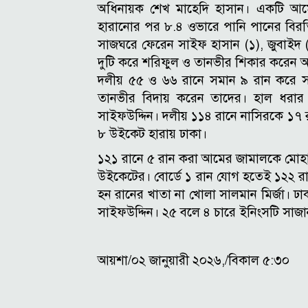
অধিনায়ক শেখ মাহেদি হাসান। একটি 
হারানোর পর ৮.৪ ওভারে পানি পানের বির
সাজঘরে ফেরেন সাইফ হাসান (১), জুবাইদ (
দুটি করে শরিফুল ও তানভীর শিকার করেন 
দলীয় ৫৫ ও ৬৬ রানে সমান ৯ রান করে স
তানভীর বিদায় করেন তাদের।
হাল ধরার 
সাইফউদ্দিন। দলীয় ১১৪ রানে নাসিরকে ১৭
৮ উইকেট হারায় ঢাকা।
১২১ রানে ৫ রান করা আমের জামালকে মোহা
উইকেটের। বোর্ডে ১ রান যোগ হতেই ১২২ রা
হন রানের খাতা না খোলা সালমান মির্জা।
ঢা
সাইফউদ্দিন। ২৫ বলে ৪ চারে ইনিংসটি সাজা
আয়শা/০২ জানুয়ারী ২০২৬,/বিকাল ৫:৩০