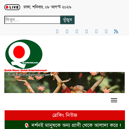
Loading...
ঢাকা, শনিবার, ০৮ আগস্ট ২০২৬
ব্রেকিং নিউজ
দর্শনই মানুষকে অন্য প্রাণী থেকে আলাদা করে
হত্যা 