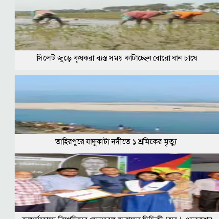
সিলেট জুড়ে কৃষকরা ব্যস্ত সময় কাটাচ্ছেন বোরো ধান চাষে
তাহিরপুরে যাদুকাটা নদীতে ১ শ্রমিকের মৃত্যু