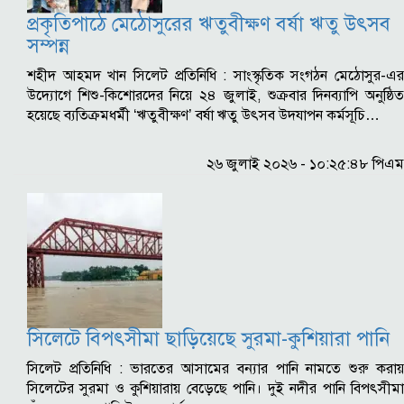
প্রকৃতিপাঠে মেঠোসুরের ঋতুবীক্ষণ বর্ষা ঋতু উৎসব
সম্পন্ন
শহীদ আহমদ খান সিলেট প্রতিনিধি : সাংস্কৃতিক সংগঠন মেঠোসুর-এর
উদ্যোগে শিশু-কিশোরদের নিয়ে ২৪ জুলাই, শুক্রবার দিনব্যাপি অনুষ্ঠিত
হয়েছে ব্যতিক্রমধর্মী ‘ঋতুবীক্ষণ’ বর্ষা ঋতু উৎসব উদযাপন কর্মসূচি…
২৬ জুলাই ২০২৬ - ১০:২৫:৪৮ পিএম
সিলেটে বিপৎসীমা ছাড়িয়েছে সুরমা-কুশিয়ারা পানি
সিলেট প্রতিনিধি : ভারতের আসামের বন্যার পানি নামতে শুরু করায়
সিলেটের সুরমা ও কুশিয়ারায় বেড়েছে পানি। দুই নদীর পানি বিপৎসীমা