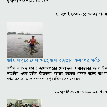
ছুঁয়েছে। তবে পানি উন্নয়ন বোর্ড…
২৪ জুলাই ২০২৬ - ১১:০৬:২৫ পিএম
জামালপুরে মেলান্দহে জলাবদ্ধতায় ফসলের ক্ষতি
শহীদ আহমদ খান : জামালপুরের মেলান্দহে জলাবদ্ধতার দরুণ তিন
শতাধিক একর জমির বীজতলা, আগাম জাতের ধানসহ পাটের ব্যাপক
ক্ষতি হয়েছে। এতে ১১নং শ্যামপুর ইউনিয়নের ২নং চর…
২৩ জুলাই ২০২৬ - ০৯:১১:৩৯ পিএম