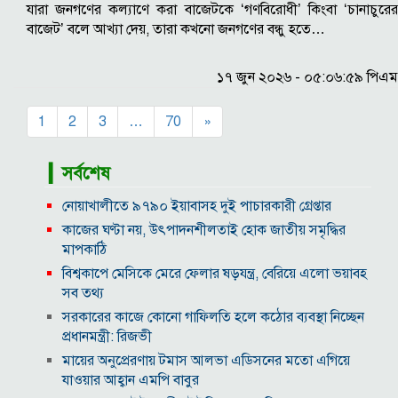
যারা জনগণের কল্যাণে করা বাজেটকে ‘গণবিরোধী’ কিংবা ‘চানাচুরের
বাজেট’ বলে আখ্যা দেয়, তারা কখনো জনগণের বন্ধু হতে…
১৭ জুন ২০২৬ - ০৫:০৬:৫৯ পিএম
1
2
3
…
70
»
▎সর্বশেষ
নোয়াখালীতে ৯৭৯০ ইয়াবাসহ দুই পাচারকারী গ্রেপ্তার
কাজের ঘণ্টা নয়, উৎপাদনশীলতাই হোক জাতীয় সমৃদ্ধির
মাপকাঠি
বিশ্বকাপে মেসিকে মেরে ফেলার ষড়যন্ত্র, বেরিয়ে এলো ভয়াবহ
সব তথ্য
সরকারের কাজে কোনো গাফিলতি হলে কঠোর ব্যবস্থা নিচ্ছেন
প্রধানমন্ত্রী: রিজভী
মায়ের অনুপ্রেরণায় টমাস আলভা এডিসনের মতো এগিয়ে
যাওয়ার আহ্বান এমপি বাবুর