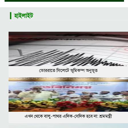
▎হাইলাইট
ভোররাতে সিলেটে ভূমিকম্প অনুভূত
এখন থেকে বালু-পাথর এদিক-সেদিক হবে না: শ্রমমন্ত্রী