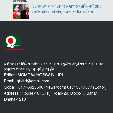
ইরানে হামলা না চালাতে ট্রাম্পকে রাজি করিয়েছে
সৌদি আরব, কাতার, ওমান: সৌদি কর্মকর্তা
কীর্তিনাশা,পদ্মা গঙ্গা ভাগীরথী-হুগলি নদীঃ একই
অংগে বহুরূপ
বি‌টি‌ভিতে ভাষণ দেবেন তারেক রহমান
বিপিএলে চট্টগ্রামের ১০ উইকেটে জয়
এই ওয়েবসাইটের কোনো লেখা বা ছবি অনুমতি ছাড়া নকল করা বা অন্য
কোথাও প্রকাশ করা সম্পূর্ণ বেআইনি
ইউরোপ সিরিয়াকে ‘যথাসম্ভব’ সহায়তা করবে :
Editor : MOMTAJ HOSSAIN LIPI
ইইউ প্রধান
Email : qtvltd@gmail.com
Mobail : 01776823608 (Newsroom) 01715049577 (Editor)
কর্মস্থলে নারী সহকর্মী নির্যাতন: রাঙামাটিতে
Address : House-10 (GFlr), Road-28, Block-K, Banani,
সরকারি কর্মকর্তা গ্রেফতার
Dhaka-1213