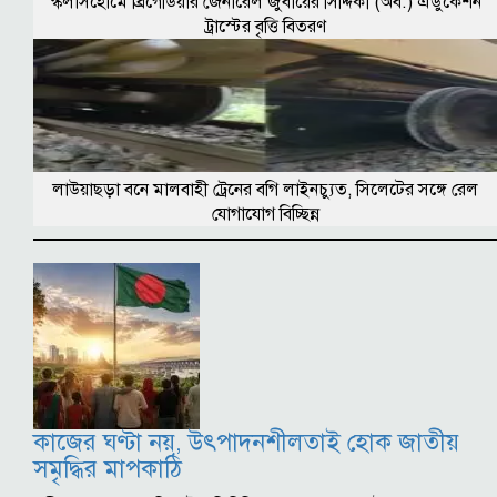
স্কলার্সহোমে ব্রিগেডিয়ার জেনারেল জুবায়ের সিদ্দিকী (অব.) এডুকেশন
ট্রাস্টের বৃত্তি বিতরণ
লাউয়াছড়া বনে মালবাহী ট্রেনের বগি লাইনচ্যুত, সিলেটের সঙ্গে রেল
যোগাযোগ বিচ্ছিন্ন
কাজের ঘণ্টা নয়, উৎপাদনশীলতাই হোক জাতীয়
সমৃদ্ধির মাপকাঠি