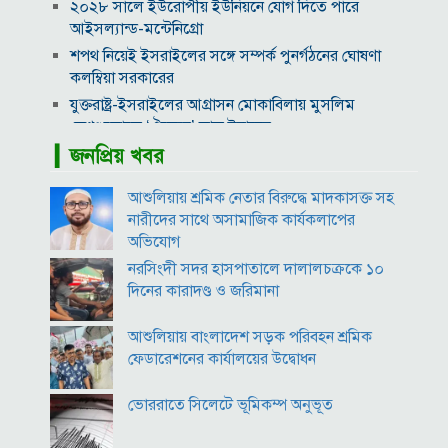
২০২৮ সালে ইউরোপীয় ইউনিয়নে যোগ দিতে পারে
আইসল্যান্ড-মন্টেনিগ্রো
শপথ নিয়েই ইসরাইলের সঙ্গে সম্পর্ক পুনর্গঠনের ঘোষণা
কলম্বিয়া সরকারের
যুক্তরাষ্ট্র-ইসরাইলের আগ্রাসন মোকাবিলায় মুসলিম
দেশগুলোকে ‘ঐক্যের’ ডাক ইরানের
▎জনপ্রিয় খবর
৮ উইকেট নিয়ে বাংলাদেশকে গুঁড়িয়ে দেওয়া কে এই থমসন?
বিদ্যুৎ-জ্বালানি নিয়ে অস্থিরতা তৈরির চেষ্টা করছে একটি চক্র:
আশুলিয়ায় শ্রমিক নেতার বিরুদ্ধে মাদকাসক্ত সহ
প্রধানমন্ত্রী
নারীদের সাথে অসামাজিক কার্যকলাপের
২০৩০ বিশ্বকাপে ব্রাজিলের ভাগ্য বদলে দিতে পারেন এই ১০
অভিযোগ
তরুণ
নরসিংদী সদর হাসপাতালে দালালচক্রকে ১০
সশস্ত্র আক্রমণ প্রতিরোধে সৌদি আরবের সঙ্গে পাকিস্তান ও
দিনের কারাদণ্ড ও জরিমানা
তুরস্কের প্রতিরক্ষা চুক্তি
দুর্বৃত্তের হামলায় উগান্ডার তারকা ফুটবলারের মৃত্যু
আশুলিয়ায় বাংলাদেশ সড়ক পরিবহন শ্রমিক
গোল্ডেন বল জয়ী ফোরলান এখন উরুগুয়ের কোচ
ফেডারেশনের কার্যালয়ের উদ্বোধন
দাম বাড়ার পর দেশের বাজারে স্বর্ণের ভরি কত?
ভোররাতে সিলেটে ভূমিকম্প অনুভূত