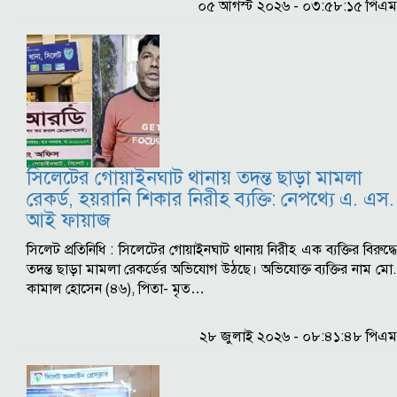
০৫ আগস্ট ২০২৬ - ০৩:৫৮:১৫ পিএম
সিলেটের গোয়াইনঘাট থানায় তদন্ত ছাড়া মামলা
রেকর্ড, হয়রানি শিকার নিরীহ ব্যক্তি: নেপথ্যে এ. এস.
আই ফায়াজ
সিলেট প্রতিনিধি : সিলেটের গোয়াইনঘাট থানায় নিরীহ এক ব্যক্তির বিরুদ্ধে
তদন্ত ছাড়া মামলা রেকর্ডের অভিযোগ উঠছে। অভিযোক্ত ব্যক্তির নাম মো.
কামাল হোসেন (৪৬), পিতা- মৃত…
২৮ জুলাই ২০২৬ - ০৮:৪১:৪৮ পিএম