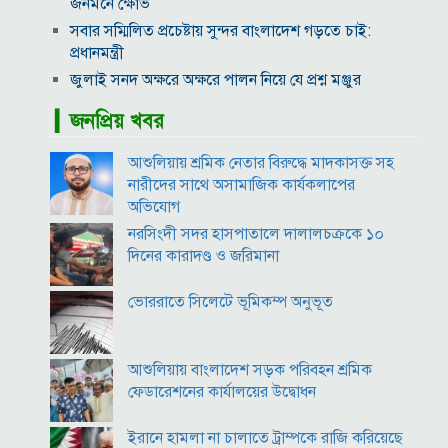
জনমনে ক্ষোভ
সবার সম্মিলিত প্রচেষ্টায় সুন্দর বাংলাদেশ গড়তে চাই:
প্রধানমন্ত্রী
জুলাই সনদ অক্ষরে অক্ষরে পালন নিয়ে যে প্রশ্ন মঞ্জুর
মক্কা প্রতিরক্ষা চুক্তি: মধ্যপ্রাচ্যে কি মার্কিন আধিপত্যের বিদায়
▎জনপ্রিয় খবর
ঘণ্টা বাজল?
‎লালমনিরহাট জেলা দলিল লেখক সমিতির নির্বাচনে সভাপতি
আশুলিয়ায় শ্রমিক নেতার বিরুদ্ধে মাদকাসক্ত সহ
সিরাজুল ও সম্পাদক হামিদুর নির্বাচিত
নারীদের সাথে অসামাজিক কার্যকলাপের
মারা গেলো লিওনেল মেসির বাবা
অভিযোগ
নওগাঁয় সপ্তাহব্যাপী বৃক্ষমেলার সমাপনি
নরসিংদী সদর হাসপাতালে দালালচক্রকে ১০
দিনের কারাদণ্ড ও জরিমানা
আবাসিক এলাকায় ৯ ঘণ্টা হর্ন নিষিদ্ধ করে গণবিজ্ঞপ্তি
ভোররাতে সিলেটে ভূমিকম্প অনুভূত
আশুলিয়ায় বাংলাদেশ সড়ক পরিবহন শ্রমিক
ফেডারেশনের কার্যালয়ের উদ্বোধন
ইরানে হামলা না চালাতে ট্রাম্পকে রাজি করিয়েছে