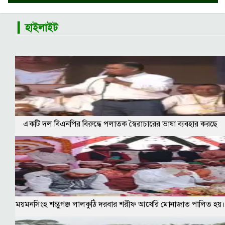
▎হাইলাইট
একটি দল বিএনপির বিরুদ্ধে পলাতক স্বৈরাচারের ভাষা ব্যবহার করছে
ময়মনসিংহ শম্ভুগঞ্জ লালকুঠি দরবার শরীফ আখেরি মোনাজাত পালিত হয়।