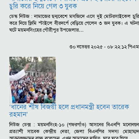
চুরি করে নিয়ে গেল ৩ যুবক
ডেস্ক নিউজ : নামাজের ছদ্মবেশে মসজিদে এসে দুই মোটরসাইকেল চুরি
করে নিয়ে ফ্লিমি স্টাইলে বীরদর্পে বেড়িয়ে গেলেন ৩ জন যুবক। এ ঘটনা
ঘটে ময়মনসিংহের গৌরীপুর উপজেলার…
৩০ নভেম্বর ২০২৫ - ০৮:২২:১২ পিএম
‘ধানের শীষ বিজয়ী হলে প্রধানমন্ত্রী হবেন তারেক
রহমান’
নিউজ ডেক্স : ময়মনসিংহ-১০ (গফরগাঁও) আসনের বিএনপি মনোনয়ন
প্রত্যাশী সাবেক কেন্দ্রীয় নেতা, জেলা বিএনপির সদস্য মোহাম্মদ
আক্তারুজ্জামন বাচ্ছু বলেছেন, এখন আমাদের দায়িত্ব, ঘরে ঘরে গিয়ে…