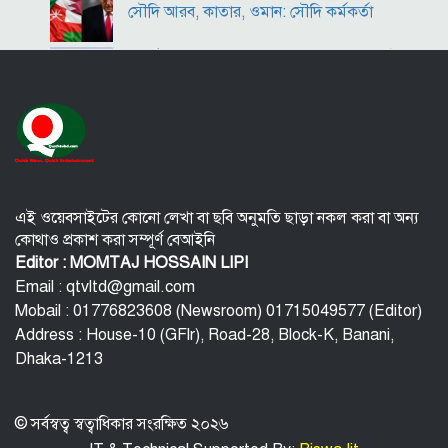
সৌদি আরব, কাতার, ওমান: সৌদি কর্মকর্তা
কীর্তিনাশা,পদ্মা গঙ্গা ভাগীরথী-হুগলি নদীঃ একই
অংগে বহুরূপ
বি‌টি‌ভিতে ভাষণ দেবেন তারেক রহমান
বিপিএলে চট্টগ্রামের ১০ উইকেটে জয়
এই ওয়েবসাইটের কোনো লেখা বা ছবি অনুমতি ছাড়া নকল করা বা অন্য
কোথাও প্রকাশ করা সম্পূর্ণ বেআইনি
কর্মস্থলে নারী সহকর্মী নির্যাতন: রাঙামাটিতে
Editor : MOMTAJ HOSSAIN LIPI
সরকারি কর্মকর্তা গ্রেফতার
Email : qtvltd@gmail.com
Mobail : 01776823608 (Newsroom) 01715049577 (Editor)
ইউরোপ সিরিয়াকে ‘যথাসম্ভব’ সহায়তা করবে :
Address : House-10 (GFlr), Road-28, Block-K, Banani,
ইইউ প্রধান
Dhaka-1213
© সর্বস্বত্ব স্বত্বাধিকার সংরক্ষিত ২০২৬