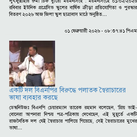
লুৎফুন্নাহার রুমা চিফ ব্যুরো ময়মনসিংহ : ময়মনসিংহে ০১/০২/২০২৬
রবিবার ইউনিক প্রগ্রেসিভ স্কুলের বার্ষিক ক্রীড়া প্রতিযোগিতা ও পুরস্কার
বিতরণ ২০২৬ আজ জিলা স্কুল ছাত্রাবাস মাঠে অনুষ্ঠিত…
০১ ফেব্রুয়ারী ২০২৬ - ০৮:৩৭:৪১ পিএম
একটি দল বিএনপির বিরুদ্ধে পলাতক স্বৈরাচারের
ভাষা ব্যবহার করছে
ডেস্কনিউজঃ বিএনপি চেয়ারম্যান তারেক রহমান বলেছেন, ‘প্রিয় ভাই-
বোনেরা আপনারা নিশ্চয় পত্র-পত্রিকায় দেখেছেন, এই মুহূর্তে একটি
রাজনৈতিক দল যেই স্বৈরাচার পালিয়ে গিয়েছে, সেই স্বৈরাচারের মুখের
ভাষা…