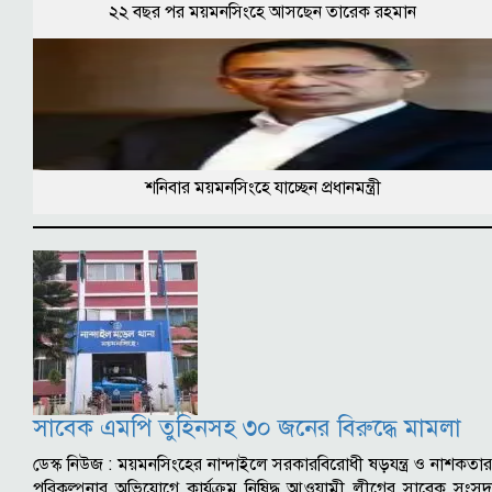
২২ বছর পর ময়মনসিংহে আসছেন তারেক রহমান
শনিবার ময়মনসিংহে যাচ্ছেন প্রধানমন্ত্রী
সাবেক এমপি তুহিনসহ ৩০ জনের বিরুদ্ধে মামলা
ডেস্ক নিউজ : ময়মনসিংহের নান্দাইলে সরকারবিরোধী ষড়যন্ত্র ও নাশকতার
পরিকল্পনার অভিযোগে কার্যক্রম নিষিদ্ধ আওয়ামী লীগের সাবেক সংসদ