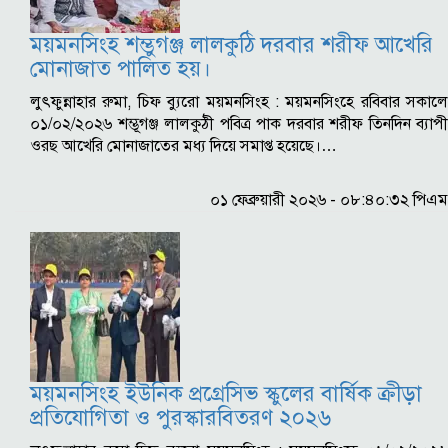
ময়মনসিংহ শম্ভুগঞ্জ লালকুঠি দরবার শরীফ আখেরি
মোনাজাত পালিত হয়।
লুৎফুন্নাহার রুমা, চিফ ব্যুরো ময়মনসিংহ : ময়মনসিংহে রবিবার সকালে
০১/০২/২০২৬ শম্ভূগঞ্জ লালকুঠী পবিত্র পাক দরবার শরীফ তিনদিন ব্যাপী
ওরছ আখেরি মোনাজাতের মধ্য দিয়ে সমাপ্ত হয়েছে।…
০১ ফেব্রুয়ারী ২০২৬ - ০৮:৪০:৩২ পিএম
ময়মনসিংহ ইউনিক প্রগ্রেসিভ স্কুলের বার্ষিক ক্রীড়া
প্রতিযোগিতা ও পুরস্কারবিতরণ ২০২৬