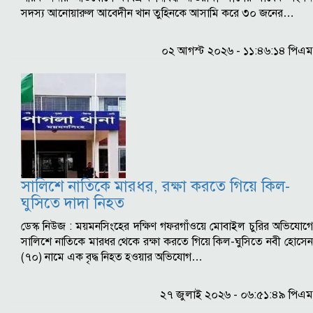
সদস্য আনোয়ারুল আবেদীন খান তুহিনকে আসামি করে ৩০ জনের…
০২ আগস্ট ২০২৬ - ১১:৪৬:১৪ পিএম
সালিশে নাতিকে মারধর, রক্ষা করতে গিয়ে কিল-
ঘুসিতে দাদা নিহত
ডেস্ক নিউজ : ময়মনসিংহের দক্ষিণ গফরগাঁওয়ে মোবাইল চুরির অভিযোগে
সালিশে নাতিকে মারধর থেকে রক্ষা করতে গিয়ে কিল-ঘুসিতে নবী হোসেন
(৭০) নামে এক বৃদ্ধ নিহত হওয়ার অভিযোগ…
২৭ জুলাই ২০২৬ - ০৬:৫১:৪৯ পিএম