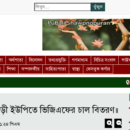
লা
অর্থপাতা
বিনোদন
তথ্যপ্রযুক্তি
গণমাধ্যম
বিচিত্র সংবাদ
লাইফ
স
শিক্ষা
সম্পাদকীয়
সাহিত্যপাতা
স্বাস্থ্য
ফেসবুক কর্ণার
কুড়িগ
াড়ী ইউপিতে ভিজিএফের চাল বিতরণ॥
৪১:২৪ পিএম