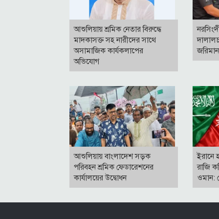
আশুলিয়ায় শ্রমিক নেতার বিরুদ্ধে
নরসিংদ
মাদকাসক্ত সহ নারীদের সাথে
দালালচ
অসামাজিক কার্যকলাপের
জরিমা
অভিযোগ
আশুলিয়ায় বাংলাদেশ সড়ক
ইরানে হ
পরিবহন শ্রমিক ফেডারেশনের
রাজি ক
কার্যালয়ের উদ্বোধন
ওমান: স