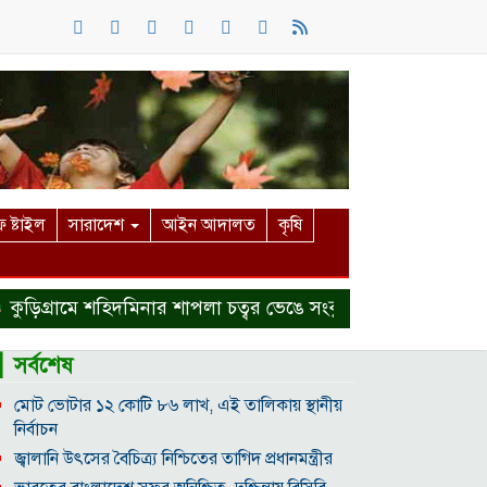
 ষ্টাইল
সারাদেশ
আইন আদালত
কৃষি
্রামে শহিদমিনার শাপলা চত্বর ভেঙে সংকুচিত করায় জনমনে ক্ষোভ
▎সর্বশেষ
মোট ভোটার ১২ কোটি ৮৬ লাখ, এই তালিকায় স্থানীয়
নির্বাচন
জ্বালানি উৎসের বৈচিত্র্য নিশ্চিতের তাগিদ প্রধানমন্ত্রীর