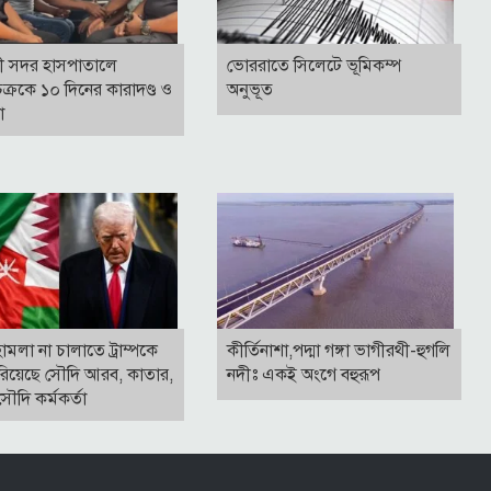
ী সদর হাসপাতালে
ভোররাতে সিলেটে ভূমিকম্প
ক্রকে ১০ দিনের কারাদণ্ড ও
অনুভূত
না
ামলা না চালাতে ট্রাম্পকে
কীর্তিনাশা,পদ্মা গঙ্গা ভাগীরথী-হুগলি
রিয়েছে সৌদি আরব, কাতার,
নদীঃ একই অংগে বহুরূপ
ৌদি কর্মকর্তা