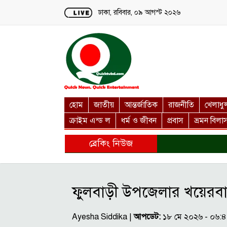
Loading...
ঢাকা, রবিবার, ০৯ আগস্ট ২০২৬
হোম
জাতীয়
আন্তর্জাতিক
রাজনীতি
খেলাধু
ক্রাইম এন্ড ল
ধর্ম ও জীবন
প্রবাস
ভ্রমন বিলা
ব্রেকিং নিউজ
ফুলবাড়ী উপজেলার খয়েরব
Ayesha Siddika |
আপডেট:
১৮ মে ২০২৬ - ০৬: