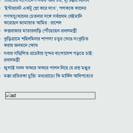
ভারতের বাংলাদেশ সফর অনিশ্চিত, দুশ্চিন্তায় বিসিবি
‘ইন্টারনেট একটু স্লো করে দাও’, পলককে কাদের
গণঅভ্যুত্থানের চেতনার সঙ্গে সর্বপ্রথম বেইমানি
করেছেন জামায়াত আমির : রাশেদ
কক্সবাজার মাতারবাড়ি পৌঁছেছেন প্রধানমন্ত্রী
কুড়িগ্রামে শহিদমিনার শাপলা চত্বর ভেঙে সংকুচিত
করায় জনমনে ক্ষোভ
সবার সম্মিলিত প্রচেষ্টায় সুন্দর বাংলাদেশ গড়তে চাই:
প্রধানমন্ত্রী
জুলাই সনদ অক্ষরে অক্ষরে পালন নিয়ে যে প্রশ্ন মঞ্জুর
মক্কা প্রতিরক্ষা চুক্তি: মধ্যপ্রাচ্যে কি মার্কিন আধিপত্যের
বিদায় ঘণ্টা বাজল?
‎লালমনিরহাট জেলা দলিল লেখক সমিতির নির্বাচনে
সভাপতি সিরাজুল ও সম্পাদক হামিদুর নির্বাচিত
মারা গেলো লিওনেল মেসির বাবা
নওগাঁয় সপ্তাহব্যাপী বৃক্ষমেলার সমাপনি
আবাসিক এলাকায় ৯ ঘণ্টা হর্ন নিষিদ্ধ করে গণবিজ্ঞপ্তি
অবশেষে আলভারেজের ভবিষ্যৎ নিয়ে মুখ খুললেন