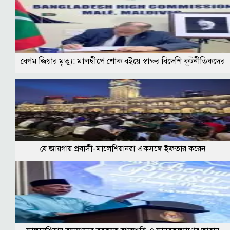
বেগম জিয়ার মৃত্যু: মালদ্বীপে শোক বইয়ে স্বাক্ষর বিদেশি কূটনীতিকদের
যে জায়গায় প্রবাসী-মালেশিয়ানরা একসঙ্গে ইফতার করেন