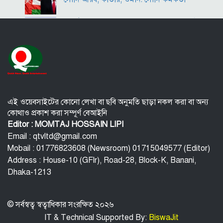
কীর্তিনাশা,পদ্মা গঙ্গা ভাগীরথী-হুগলি নদীঃ একই
অংগে বহুরূপ
বি‌টি‌ভিতে ভাষণ দেবেন তারেক রহমান
বিপিএলে চট্টগ্রামের ১০ উইকেটে জয়
এই ওয়েবসাইটের কোনো লেখা বা ছবি অনুমতি ছাড়া নকল করা বা অন্য
কোথাও প্রকাশ করা সম্পূর্ণ বেআইনি
কর্মস্থলে নারী সহকর্মী নির্যাতন: রাঙামাটিতে
Editor : MOMTAJ HOSSAIN LIPI
সরকারি কর্মকর্তা গ্রেফতার
Email : qtvltd@gmail.com
Mobail : 01776823608 (Newsroom) 01715049577 (Editor)
ভেনেজুয়েলায় হামলার নির্দেশ দিয়েছেন ট্রাম্প
Address : House-10 (GFlr), Road-28, Block-K, Banani,
Dhaka-1213
© সর্বস্বত্ব স্বত্বাধিকার সংরক্ষিত ২০২৬
IT & Technical Supported By:
BiswaJit