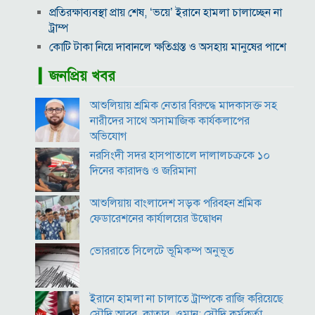
প্রতিরক্ষাব্যবস্থা প্রায় শেষ, ‘ভয়ে’ ইরানে হামলা চালাচ্ছেন না
ট্রাম্প
কোটি টাকা নিয়ে দাবানলে ক্ষতিগ্রস্ত ও অসহায় মানুষের পাশে
দাঁড়ালেন মেসি
▎জনপ্রিয় খবর
‘রামলীলা’য় অভিনয়ের আগে গালাগালের অনুশীলন
করেছিলেন দীপিকা
আশুলিয়ায় শ্রমিক নেতার বিরুদ্ধে মাদকাসক্ত সহ
দেবীগঞ্জ বাজারে ঝুঁকিপূর্ণ বটগাছের বিশাল ডাল, যেকোনো
নারীদের সাথে অসামাজিক কার্যকলাপের
মুহূর্তে ঘটতে পারে প্রাণঘাতী দুর্ঘটনা
অভিযোগ
সড়ক নির্মাণ করে দেড় শতাধিক পরিবারের দুর্ভোগ লাঘব
নরসিংদী সদর হাসপাতালে দালালচক্রকে ১০
করলেন পৌর বিএনপি নেতা শাহজালাল কাজল।
দিনের কারাদণ্ড ও জরিমানা
নওগাঁয় সন্ত্রাসী হামলায় বিএনপি নেতা গুরুতর জখম
আশুলিয়ায় বাংলাদেশ সড়ক পরিবহন শ্রমিক
গণঅভ্যুত্থানে আল্লাহর আরশ কেঁপে উঠলেও খুনি হাসিনার মন
ফেডারেশনের কার্যালয়ের উদ্বোধন
গলেনি: কাদের গণি
ভোররাতে সিলেটে ভূমিকম্প অনুভূত
ইরানে হামলা না চালাতে ট্রাম্পকে রাজি করিয়েছে
সৌদি আরব, কাতার, ওমান: সৌদি কর্মকর্তা