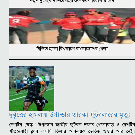
নতুন দুঃসংবাদ দিয়ে বছর শুরু করল রিয়াল মাদ্রিদ
নিশ্চিত হলো বিশ্বকাপে বাংলাদেশের খেলা
দুর্বৃত্তের হামলায় উগান্ডার তারকা ফুটবলারের মৃত্যু
স্পোর্টস ডেস্ক : উগান্ডার জাতীয় ফুটবল দলের খেলোয়াড় ও দেশটির
ঐতিহ্যবাহী ক্লাব এসসি ভিলার অধিনায়ক ডেভিড ওওরি আর নেই।