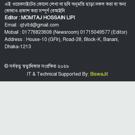
এই ওয়েবসাইটের কোনো লেখা বা ছবি অনুমতি ছাড়া নকল করা বা অন্য
কোথাও প্রকাশ করা সম্পূর্ণ বেআইনি
কর্মস্থলে নারী সহকর্মী নির্যাতন: রাঙামাটিতে
Editor : MOMTAJ HOSSAIN LIPI
সরকারি কর্মকর্তা গ্রেফতার
Email : qtvltd@gmail.com
Mobail : 01776823608 (Newsroom) 01715049577 (Editor)
ভেনেজুয়েলায় হামলার নির্দেশ দিয়েছেন ট্রাম্প
Address : House-10 (GFlr), Road-28, Block-K, Banani,
Dhaka-1213
© সর্বস্বত্ব স্বত্বাধিকার সংরক্ষিত ২০২৬
IT & Technical Supported By:
BiswaJit