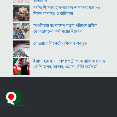
অভিযোগ
কোটি টাকার মৃত্যু ভাতার লোভে সেনাদের বিয়ে, সামনে
এলো চাঞ্চল্যকর অভিযোগ
নরসিংদী সদর হাসপাতালে দালালচক্রকে ১০
দিনের কারাদণ্ড ও জরিমানা
হিরোশিমা-নাগাসাকি হামলার ৮১ বছর: বর্তমান বিশ্বে
পারমাণবিক পরিস্থিতি কি?
আশুলিয়ায় বাংলাদেশ সড়ক পরিবহন শ্রমিক
ফেডারেশনের কার্যালয়ের উদ্বোধন
ভোররাতে সিলেটে ভূমিকম্প অনুভূত
ইরানে হামলা না চালাতে ট্রাম্পকে রাজি করিয়েছে
সৌদি আরব, কাতার, ওমান: সৌদি কর্মকর্তা
কীর্তিনাশা,পদ্মা গঙ্গা ভাগীরথী-হুগলি নদীঃ একই
অংগে বহুরূপ
বি‌টি‌ভিতে ভাষণ দেবেন তারেক রহমান
বিপিএলে চট্টগ্রামের ১০ উইকেটে জয়