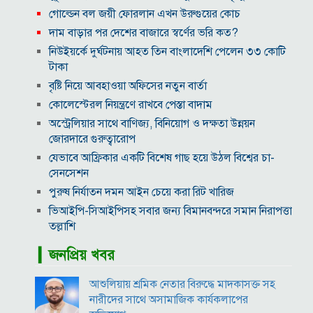
গোল্ডেন বল জয়ী ফোরলান এখন উরুগুয়ের কোচ
দাম বাড়ার পর দেশের বাজারে স্বর্ণের ভরি কত?
নিউইয়র্কে দুর্ঘটনায় আহত তিন বাংলাদেশি পেলেন ৩৩ কোটি
টাকা
বৃষ্টি নিয়ে আবহাওয়া অফিসের নতুন বার্তা
কোলেস্টেরল নিয়ন্ত্রণে রাখবে পেস্তা বাদাম
অস্ট্রেলিয়ার সাথে বাণিজ্য, বিনিয়োগ ও দক্ষতা উন্নয়ন
জোরদারে গুরুত্বারোপ
যেভাবে আফ্রিকার একটি বিশেষ গাছ হয়ে উঠল বিশ্বের চা-
সেনসেশন
পুরুষ নির্যাতন দমন আইন চেয়ে করা রিট খারিজ
ভিআইপি-সিআইপিসহ সবার জন্য বিমানবন্দরে সমান নিরাপত্তা
তল্লাশি
সূর্যের বুকে অধরা প্লাজমার সন্ধান, উদ্ঘাটিত হলো নতুন
▎জনপ্রিয় খবর
চৌম্বক রহস্য
উপমহাদেশের প্রভাবশালী ১০ সুফি সাধক
আশুলিয়ায় শ্রমিক নেতার বিরুদ্ধে মাদকাসক্ত সহ
প্রতারণা মামলায় সালমান খানকে আদালতে তলব
নারীদের সাথে অসামাজিক কার্যকলাপের