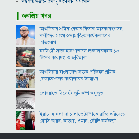
নওগাঁয় সপ্তাহব্যাপী বৃক্ষমেলার সমাপনি
আবাসিক এলাকায় ৯ ঘণ্টা হর্ন নিষিদ্ধ করে গণবিজ্ঞপ্তি
▎জনপ্রিয় খবর
অবশেষে আলভারেজের ভবিষ্যৎ নিয়ে মুখ খুললেন সিমিওনে
মালয়েশিয়াকে গুঁড়িয়ে দিয়ে দাপুটে জয় পেল বাংলাদেশ
আশুলিয়ায় শ্রমিক নেতার বিরুদ্ধে মাদকাসক্ত সহ
পরকীয়া ও অর্থ কেলেঙ্কারির অভিযোগে চাপে ফিফা প্রধান
নারীদের সাথে অসামাজিক কার্যকলাপের
ইনফান্তিনো
অভিযোগ
নোয়াখালীতে ৯৭৯০ ইয়াবাসহ দুই পাচারকারী গ্রেপ্তার
নরসিংদী সদর হাসপাতালে দালালচক্রকে ১০
দিনের কারাদণ্ড ও জরিমানা
কাজের ঘণ্টা নয়, উৎপাদনশীলতাই হোক জাতীয় সমৃদ্ধির
মাপকাঠি
আশুলিয়ায় বাংলাদেশ সড়ক পরিবহন শ্রমিক
ফেডারেশনের কার্যালয়ের উদ্বোধন
ভোররাতে সিলেটে ভূমিকম্প অনুভূত
ইরানে হামলা না চালাতে ট্রাম্পকে রাজি করিয়েছে
সৌদি আরব, কাতার, ওমান: সৌদি কর্মকর্তা
কীর্তিনাশা,পদ্মা গঙ্গা ভাগীরথী-হুগলি নদীঃ একই