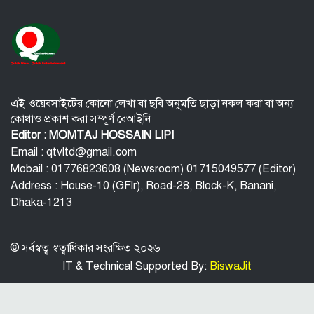
অংগে বহুরূপ
বি‌টি‌ভিতে ভাষণ দেবেন তারেক রহমান
বিপিএলে চট্টগ্রামের ১০ উইকেটে জয়
এই ওয়েবসাইটের কোনো লেখা বা ছবি অনুমতি ছাড়া নকল করা বা অন্য
কোথাও প্রকাশ করা সম্পূর্ণ বেআইনি
ইউরোপ সিরিয়াকে ‘যথাসম্ভব’ সহায়তা করবে :
Editor : MOMTAJ HOSSAIN LIPI
ইইউ প্রধান
Email : qtvltd@gmail.com
Mobail : 01776823608 (Newsroom) 01715049577 (Editor)
কর্মস্থলে নারী সহকর্মী নির্যাতন: রাঙামাটিতে
Address : House-10 (GFlr), Road-28, Block-K, Banani,
সরকারি কর্মকর্তা গ্রেফতার
Dhaka-1213
© সর্বস্বত্ব স্বত্বাধিকার সংরক্ষিত ২০২৬
IT & Technical Supported By:
BiswaJit