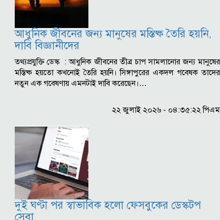
আধুনিক জীবনের জন্য মানুষের মস্তিষ্ক তৈরি হয়নি,
দাবি বিজ্ঞানীদের
তথ্যপ্রযুক্তি ডেস্ক : আধুনিক জীবনের তীব্র চাপ সামলানোর জন্য মানুষের
মস্তিষ্ক হয়তো কখনোই তৈরি হয়নি। সিঙ্গাপুরের একদল গবেষক তাদের
নতুন এক গবেষণায় এমনটাই দাবি করেছেন।…
২২ জুলাই ২০২৬ - ০৪:৩৫:২২ পিএম
দুই ঘণ্টা পর স্বাভাবিক হলো ফেসবুকের ডেস্কটপ
সেবা