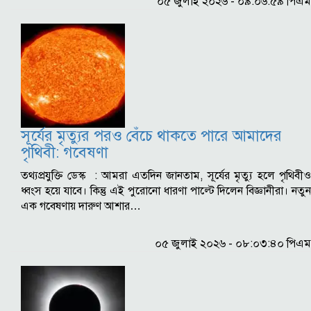
০৫ জুলাই ২০২৬ - ০৯:০৬:৫৯ পিএম
সূর্যের মৃত্যুর পরও বেঁচে থাকতে পারে আমাদের
পৃথিবী: গবেষণা
তথ্যপ্রযুক্তি ডেস্ক : আমরা এতদিন জানতাম, সূর্যের মৃত্যু হলে পৃথিবীও
ধ্বংস হয়ে যাবে। কিন্তু এই পুরোনো ধারণা পাল্টে দিলেন বিজ্ঞানীরা। নতুন
এক গবেষণায় দারুণ আশার…
০৫ জুলাই ২০২৬ - ০৮:০৩:৪০ পিএম