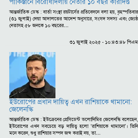
পাকিস্তানে বিরোধীদলীয় নেতার ১০ বছর কারাদণ্ড
আন্তর্জাতিক ডেস্ক : বার্তা সংস্থা রয়টার্সের প্রতিবেদনে বলা হয়, বৃহস্পতিবার
(৩১ জুলাই) দেয়া আদালতের আদেশ অনুসারে, সংসদ সদস্য এবং জ্যেষ্ঠ
নেতাসহ ৫৮ জনকে ১০ বছরের…
৩১ জুলাই ২০২৫ - ১০:৪৩:৪৮ পিএম
ইউরোপের প্রধান দায়িত্ব এখন রাশিয়াকে থামানো:
জেলেনস্কি
আন্তর্জাতিক ডেস্ক : ইউক্রেনের প্রেসিডেন্ট ভলোদিমির জেলেনস্কি বলেছেন,
ইউরোপের এখন সবচেয়ে বড় দায়িত্ব হলো ‘রাশিয়াকে থামানো’। তিনি
মনে করেন, শুধু রাশিয়ার সম্পদ জব্দ করাই নয়, তা…