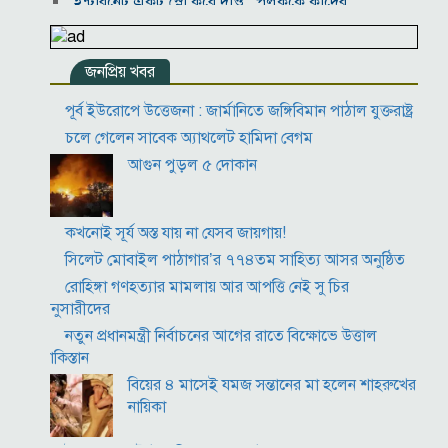
‘ইন্টারনেট একটু স্লো করে দাও’, পলককে কাদের
গণঅভ্যুত্থানের চেতনার সঙ্গে সর্বপ্রথম বেইমানি করেছেন
জামায়াত আমির : রাশেদ
জনপ্রিয় খবর
কক্সবাজার মাতারবাড়ি পৌঁছেছেন প্রধানমন্ত্রী
কুড়িগ্রামে শহিদমিনার শাপলা চত্বর ভেঙে সংকুচিত করায়
পূর্ব ইউরোপে উত্তেজনা : জার্মানিতে জঙ্গিবিমান পাঠাল যুক্তরাষ্ট্র
জনমনে ক্ষোভ
চলে গেলেন সাবেক অ্যাথলেট হামিদা বেগম
সবার সম্মিলিত প্রচেষ্টায় সুন্দর বাংলাদেশ গড়তে চাই:
আগুন পুড়ল ৫ দোকান
প্রধানমন্ত্রী
কখনোই সূর্য অস্ত যায় না যেসব জায়গায়!
সিলেট মোবাইল পাঠাগার’র ৭৭৪তম সাহিত্য আসর অনুষ্ঠিত
রোহিঙ্গা গণহত্যার মামলায় আর আপত্তি নেই সু চির
অনুসারীদের
নতুন প্রধানমন্ত্রী নির্বাচনের আগের রাতে বিক্ষোভে উত্তাল
পাকিস্তান
বিয়ের ৪ মাসেই যমজ সন্তানের মা হলেন শাহরুখের
নায়িকা