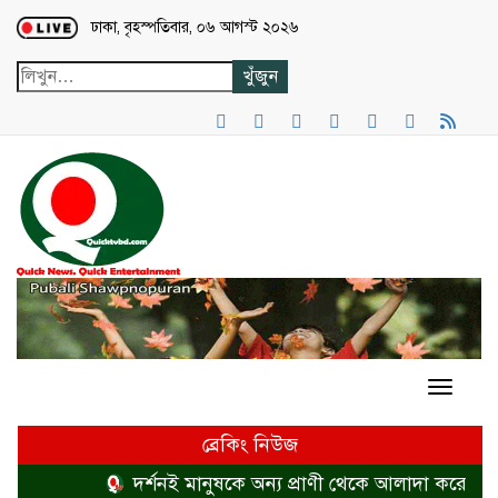
Loading...
ঢাকা, বৃহস্পতিবার, ০৬ আগস্ট ২০২৬
ব্রেকিং নিউজ
দর্শনই মানুষকে অন্য প্রাণী থেকে আলাদা করে
হত