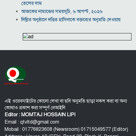
তেলের দাম
আজকের নামাজের সময়সূচি, ৬ আগস্ট, ২০২৬
দিল্লির অনুষ্ঠানে দণ্ডিত হাসিনাকে বক্তব্যের অনুমতি দেওয়ায়
বাংলাদেশের ক্ষুব্ধ প্রতিক্রিয়া
বরিশাল বিশ্ববিদ্যালয়ে ছাত্রদল-শিবির সংঘর্ষ, আহত অন্তত ১০
‘তাকে ছাড়া গজনি সফল হতো না’, প্রদীপ রাওয়াতকে আমির
খানের শ্রদ্ধাঞ্জলি
হাম উপসর্গে আরও ৫ শিশুর মৃত্যু, নতুন আক্রান্ত ১০৮৩
জুলাই আহত যোদ্ধা মিতুর খোঁজ নিলেন প্রধানমন্ত্রী
আশুলিয়ায় ফুটপাত দখল করে চাঁদা আদায়ের অভিযোগ
এই ওয়েবসাইটের কোনো লেখা বা ছবি অনুমতি ছাড়া নকল করা বা অন্য
কোথাও প্রকাশ করা সম্পূর্ণ বেআইনি
Editor : MOMTAJ HOSSAIN LIPI
Email : qtvltd@gmail.com
Mobail : 01776823608 (Newsroom) 01715049577 (Editor)