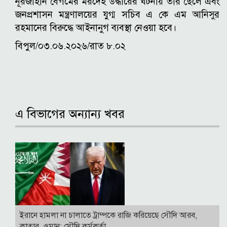
নূরজাহান বেগমের মরদেহ উদ্ধারের ঘটনায় তার ছেলে এবং
জনপ্রশাসন মন্ত্রণালয়ের যুগ্ম সচিব এ কে এম আনিসুর
রহমানের বিরুদ্ধে আইনানুগ ব্যবস্থা নেওয়া হবে।
বিপুল/০৩.০৬.২০২৬/রাত ৮.০২
এ বিভাগের অন্যান্য খবর
ইরানে হামলা না চালাতে ট্রাম্পকে রাজি করিয়েছে সৌদি আরব,
কাতার, ওমান: সৌদি কর্মকর্তা