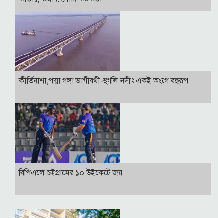
কীর্তিনাশা,পদ্মা গঙ্গা ভাগীরথী-হুগলি নদীঃ একই অংগে বহুরূপ
বিপিএলে চট্টগ্রামের ১০ উইকেটে জয়