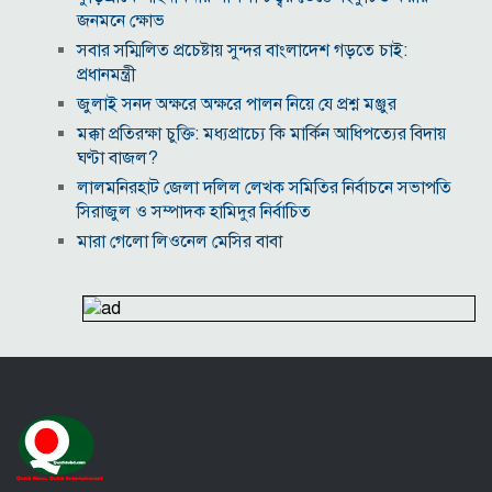
জনমনে ক্ষোভ
সবার সম্মিলিত প্রচেষ্টায় সুন্দর বাংলাদেশ গড়তে চাই:
প্রধানমন্ত্রী
জুলাই সনদ অক্ষরে অক্ষরে পালন নিয়ে যে প্রশ্ন মঞ্জুর
মক্কা প্রতিরক্ষা চুক্তি: মধ্যপ্রাচ্যে কি মার্কিন আধিপত্যের বিদায়
ঘণ্টা বাজল?
‎লালমনিরহাট জেলা দলিল লেখক সমিতির নির্বাচনে সভাপতি
সিরাজুল ও সম্পাদক হামিদুর নির্বাচিত
মারা গেলো লিওনেল মেসির বাবা
নওগাঁয় সপ্তাহব্যাপী বৃক্ষমেলার সমাপনি
আবাসিক এলাকায় ৯ ঘণ্টা হর্ন নিষিদ্ধ করে গণবিজ্ঞপ্তি
অবশেষে আলভারেজের ভবিষ্যৎ নিয়ে মুখ খুললেন সিমিওনে
মালয়েশিয়াকে গুঁড়িয়ে দিয়ে দাপুটে জয় পেল বাংলাদেশ
পরকীয়া ও অর্থ কেলেঙ্কারির অভিযোগে চাপে ফিফা প্রধান
ইনফান্তিনো
নোয়াখালীতে ৯৭৯০ ইয়াবাসহ দুই পাচারকারী গ্রেপ্তার