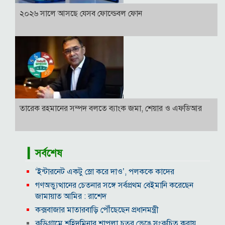
২০২৬ সালে আসছে যেসব ফোল্ডেবল ফোন
তারেক রহমানের সম্পদ বলতে ব্যাংক জমা, শেয়ার ও এফডিআর
▎সর্বশেষ
‘ইন্টারনেট একটু স্লো করে দাও’, পলককে কাদের
গণঅভ্যুত্থানের চেতনার সঙ্গে সর্বপ্রথম বেইমানি করেছেন
জামায়াত আমির : রাশেদ
কক্সবাজার মাতারবাড়ি পৌঁছেছেন প্রধানমন্ত্রী
কুড়িগ্রামে শহিদমিনার শাপলা চত্বর ভেঙে সংকুচিত করায়