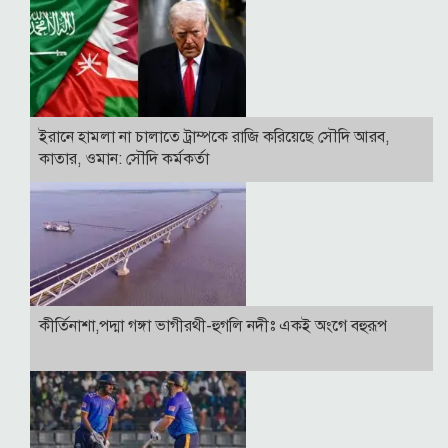
ইরানে হামলা না চালাতে ট্রাম্পকে রাজি করিয়েছে সৌদি আরব,
কাতার, ওমান: সৌদি কর্মকর্তা
কীর্তিনাশা,পদ্মা গঙ্গা ভাগীরথী-হুগলি নদীঃ একই অংগে বহুরূপ