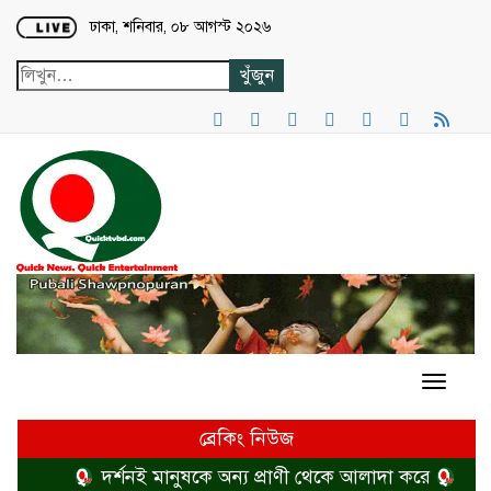
Loading...
ঢাকা, শনিবার, ০৮ আগস্ট ২০২৬
ব্রেকিং নিউজ
দর্শনই মানুষকে অন্য প্রাণী থেকে আলাদা করে
হত্যা 