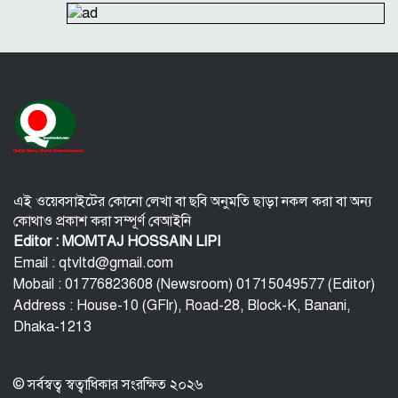
তল্লাশি
সূর্যের বুকে অধরা প্লাজমার সন্ধান, উদ্ঘাটিত হলো নতুন
চৌম্বক রহস্য
উপমহাদেশের প্রভাবশালী ১০ সুফি সাধক
প্রতারণা মামলায় সালমান খানকে আদালতে তলব
কোটি টাকার মৃত্যু ভাতার লোভে সেনাদের বিয়ে, সামনে
এলো চাঞ্চল্যকর অভিযোগ
এই ওয়েবসাইটের কোনো লেখা বা ছবি অনুমতি ছাড়া নকল করা বা অন্য
কোথাও প্রকাশ করা সম্পূর্ণ বেআইনি
Editor : MOMTAJ HOSSAIN LIPI
Email : qtvltd@gmail.com
Mobail : 01776823608 (Newsroom) 01715049577 (Editor)
Address : House-10 (GFlr), Road-28, Block-K, Banani,
Dhaka-1213
© সর্বস্বত্ব স্বত্বাধিকার সংরক্ষিত ২০২৬