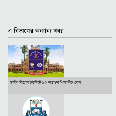
এ বিভাগের অন্যান্য খবর
ঢাবির বিজ্ঞান ইউনিটে ৯২ শতাংশ শিক্ষার্থীই ফেল