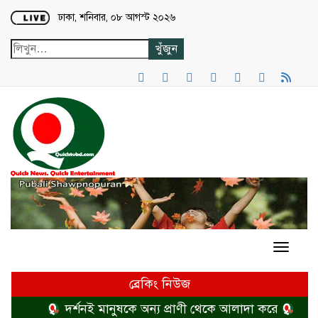
Loading...
ঢাকা, শনিবার, ০৮ আগস্ট ২০২৬
ব্রেকিং নিউজ
দর্শনই মানুষকে অন্য প্রাণী থেকে আলাদা করে
হত্যা 