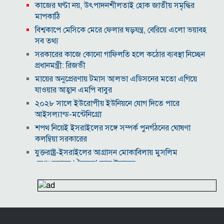
কাজের ঘণ্টা নয়, উৎপাদনশীলতাই হোক জাতীয় সমৃদ্ধির
মাপকাঠি
বিশ্বকাপে মেসিকে মেরে ফেলার ষড়যন্ত্র, বেরিয়ে এলো ভয়াবহ
সব তথ্য
সরকারের কাজে কোনো গাফিলতি হলে কঠোর ব্যবস্থা নিচ্ছেন
প্রধানমন্ত্রী: রিজভী
মায়ের অনুপ্রেরণায় টমাস আলভা এডিসনের মতো এগিয়ে
যাওয়ার আহ্বান এমপি বাবুর
২০২৮ সালে ইউরোপীয় ইউনিয়নে যোগ দিতে পারে
আইসল্যান্ড-মন্টেনিগ্রো
শপথ নিয়েই ইসরাইলের সঙ্গে সম্পর্ক পুনর্গঠনের ঘোষণা
কলম্বিয়া সরকারের
যুক্তরাষ্ট্র-ইসরাইলের আগ্রাসন মোকাবিলায় মুসলিম
দেশগুলোকে ‘ঐক্যের’ ডাক ইরানের
৮ উইকেট নিয়ে বাংলাদেশকে গুঁড়িয়ে দেওয়া কে এই থমসন?
বিদ্যুৎ-জ্বালানি নিয়ে অস্থিরতা তৈরির চেষ্টা করছে একটি চক্র:
প্রধানমন্ত্রী
২০৩০ বিশ্বকাপে ব্রাজিলের ভাগ্য বদলে দিতে পারেন এই ১০