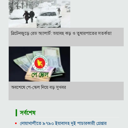
ব্রিটেনজুড়ে রেড অ্যালার্ট: ভয়াবহ ঝড় ও তুষারপাতের সতর্কতা
অবশেষে পে-স্কেল নিয়ে বড় সুখবর
▎সর্বশেষ
নোয়াখালীতে ৯৭৯০ ইয়াবাসহ দুই পাচারকারী গ্রেপ্তার