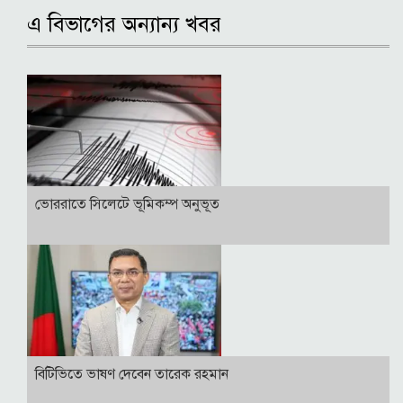
এ বিভাগের অন্যান্য খবর
ভোররাতে সিলেটে ভূমিকম্প অনুভূত
বি‌টি‌ভিতে ভাষণ দেবেন তারেক রহমান