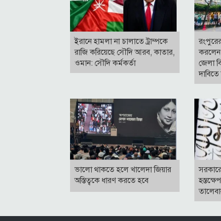
ইরানে হামলা না চালাতে ট্রাম্পকে
রংপুরে
রাজি করিয়েছে সৌদি আরব, কাতার,
করলেন 
ওমান: সৌদি কর্মকর্তা
জেলা বি
দাবিতে 
ভালো থাকতে হলে খালেদা জিয়ার
সরকারে
অস্তিত্বকে ধারণ করতে হবে
হস্তক্ষ
তালেবা