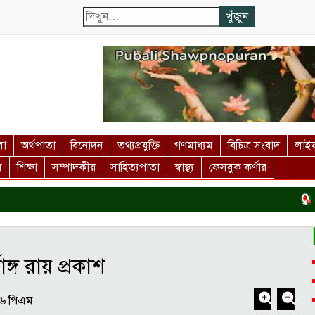
লা
অর্থপাতা
বিনোদন
তথ্যপ্রযুক্তি
গণমাধ্যম
বিচিত্র সংবাদ
লাইফ
স
শিক্ষা
সম্পাদকীয়
সাহিত্যপাতা
স্বাস্থ্য
ফেসবুক কর্ণার
দর্শন
ঙ্গ রায় প্রকাশ
৩৬ পিএম