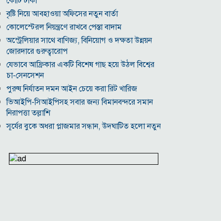
কোটি টাকা
বৃষ্টি নিয়ে আবহাওয়া অফিসের নতুন বার্তা
কোলেস্টেরল নিয়ন্ত্রণে রাখবে পেস্তা বাদাম
অস্ট্রেলিয়ার সাথে বাণিজ্য, বিনিয়োগ ও দক্ষতা উন্নয়ন
জোরদারে গুরুত্বারোপ
যেভাবে আফ্রিকার একটি বিশেষ গাছ হয়ে উঠল বিশ্বের
চা-সেনসেশন
পুরুষ নির্যাতন দমন আইন চেয়ে করা রিট খারিজ
ভিআইপি-সিআইপিসহ সবার জন্য বিমানবন্দরে সমান
নিরাপত্তা তল্লাশি
সূর্যের বুকে অধরা প্লাজমার সন্ধান, উদ্ঘাটিত হলো নতুন
চৌম্বক রহস্য
উপমহাদেশের প্রভাবশালী ১০ সুফি সাধক
প্রতারণা মামলায় সালমান খানকে আদালতে তলব
কোটি টাকার মৃত্যু ভাতার লোভে সেনাদের বিয়ে, সামনে
এলো চাঞ্চল্যকর অভিযোগ
হিরোশিমা-নাগাসাকি হামলার ৮১ বছর: বর্তমান বিশ্বে
পারমাণবিক পরিস্থিতি কি?