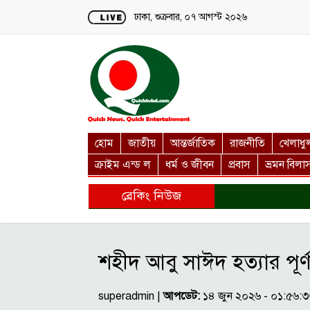
Loading...
ঢাকা, শুক্রবার, ০৭ আগস্ট ২০২৬
হোম
জাতীয়
আন্তর্জাতিক
রাজনীতি
খেলাধু
ক্রাইম এন্ড ল
ধর্ম ও জীবন
প্রবাস
ভ্রমন বিলা
ব্রেকিং নিউজ
শহীদ আবু সাঈদ হত্যার পূর্ণা
superadmin |
আপডেট:
১৪ জুন ২০২৬ - ০১:৫৬: