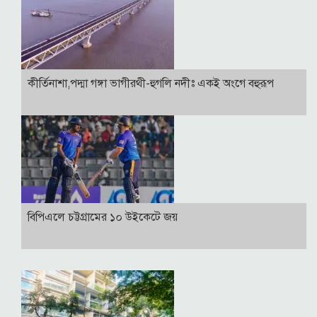
কীর্তিনাশা,পদ্মা গঙ্গা ভাগীরথী-হুগলি নদীঃ একই অংগে বহুরূপ
বিপিএলে চট্টগ্রামের ১০ উইকেটে জয়