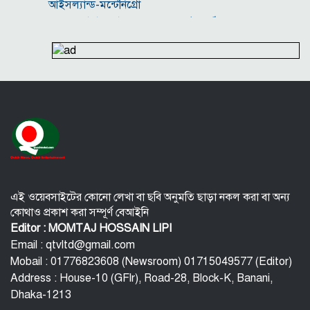
আইসল্যান্ড-মন্টেনিগ্রো
শপথ নিয়েই ইসরাইলের সঙ্গে সম্পর্ক পুনর্গঠনের ঘোষণা
কলম্বিয়া সরকারের
যুক্তরাষ্ট্র-ইসরাইলের আগ্রাসন মোকাবিলায় মুসলিম
দেশগুলোকে ‘ঐক্যের’ ডাক ইরানের
৮ উইকেট নিয়ে বাংলাদেশকে গুঁড়িয়ে দেওয়া কে এই থমসন?
বিদ্যুৎ-জ্বালানি নিয়ে অস্থিরতা তৈরির চেষ্টা করছে একটি চক্র:
প্রধানমন্ত্রী
২০৩০ বিশ্বকাপে ব্রাজিলের ভাগ্য বদলে দিতে পারেন এই ১০
তরুণ
সশস্ত্র আক্রমণ প্রতিরোধে সৌদি আরবের সঙ্গে পাকিস্তান ও
তুরস্কের প্রতিরক্ষা চুক্তি
এই ওয়েবসাইটের কোনো লেখা বা ছবি অনুমতি ছাড়া নকল করা বা অন্য
দুর্বৃত্তের হামলায় উগান্ডার তারকা ফুটবলারের মৃত্যু
কোথাও প্রকাশ করা সম্পূর্ণ বেআইনি
Editor : MOMTAJ HOSSAIN LIPI
Email : qtvltd@gmail.com
Mobail : 01776823608 (Newsroom) 01715049577 (Editor)
Address : House-10 (GFlr), Road-28, Block-K, Banani,
Dhaka-1213