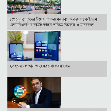
রংপুরের নেতাদের নিয়ে সভা করলেন তারেক রহমানঃ কুড়িগ্রাম
জেলা বিএনপি’র কমিটি ভাঙ্গার দাবিতে বিক্ষোভ ও মানববন্ধন
২০২৬ সালে আসছে যেসব ফোল্ডেবল ফোন