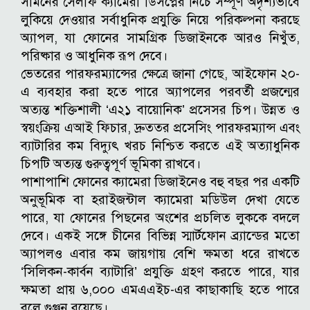
সামনের সেলফি ক্যামেরা ডিসপ্লের নিচে সম্পূর্ণ অদৃশ্যভাবে
লুকিয়ে দেওয়ার সর্বাধুনিক প্রযুক্তি নিয়ে পরিকল্পনা করছে
অ্যাপল, যা ফোনের সামগ্রিক ডিজাইনকে আরও নিখুঁত,
পরিষ্কার ও আধুনিক রূপ দেবে।
ভেতরের পারফরম্যান্সের ক্ষেত্রে জানা গেছে, আইফোন ২০-
এ ব্যবহার করা হতে পারে অ্যাপলের পরবর্তী প্রজন্মের
অত্যন্ত শক্তিশালী ‘এ২১ বায়োনিক’ প্রসেসর চিপ। উন্নত ও
স্বয়ংক্রিয় এআই ফিচার, দ্রুততর প্রসেসিং পারফরম্যান্স এবং
ব্যাটারির কম বিদ্যুৎ খরচ নিশ্চিত করতে এই অত্যাধুনিক
চিপটি অত্যন্ত গুরুত্বপূর্ণ ভূমিকা রাখবে।
পাশাপাশি ফোনের ক্যামেরা ডিজাইনেও বহু বছর পর একটি
অনুভূমিক বা হরাইজন্টাল ক্যামেরা মডিউল দেখা যেতে
পারে, যা ফোনের পিছনের অংশের প্রচলিত লুককে বদলে
দেবে। একই সঙ্গে চীনের বিভিন্ন স্মার্টফোন ব্র্যান্ডের মতো
অ্যাপলও এবার কম জায়গায় বেশি ক্ষমতা ধরে রাখতে
‘সিলিকন-কার্বন ব্যাটারি’ প্রযুক্তি গ্রহণ করতে পারে, যার
ক্ষমতা প্রায় ৬,০০০ এমএএইচ-এর কাছাকাছি হতে পারে
বলে গুঞ্জন রয়েছে।