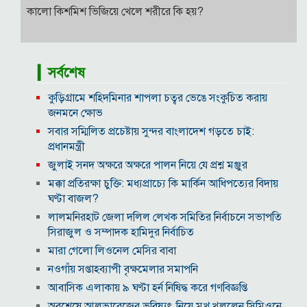
কালো কিশমিশ ভিজিয়ে খেলে শরীরে কি হয়?
▎সর্বশেষ
কুড়িগ্রামে শহিদমিনার শাপলা চত্বর ভেঙে সংকুচিত করায়
জনমনে ক্ষোভ
সবার সম্মিলিত প্রচেষ্টায় সুন্দর বাংলাদেশ গড়তে চাই:
প্রধানমন্ত্রী
জুলাই সনদ অক্ষরে অক্ষরে পালন নিয়ে যে প্রশ্ন মঞ্জুর
মক্কা প্রতিরক্ষা চুক্তি: মধ্যপ্রাচ্যে কি মার্কিন আধিপত্যের বিদায়
ঘণ্টা বাজল?
‎লালমনিরহাট জেলা দলিল লেখক সমিতির নির্বাচনে সভাপতি
সিরাজুল ও সম্পাদক হামিদুর নির্বাচিত
মারা গেলো লিওনেল মেসির বাবা
নওগাঁয় সপ্তাহব্যাপী বৃক্ষমেলার সমাপনি
আবাসিক এলাকায় ৯ ঘণ্টা হর্ন নিষিদ্ধ করে গণবিজ্ঞপ্তি
অবশেষে আলভারেজের ভবিষ্যৎ নিয়ে মুখ খুললেন সিমিওনে