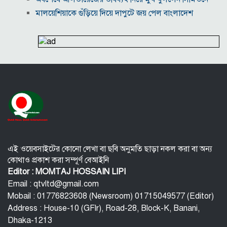
মালয়েশিয়াকে গুঁড়িয়ে দিয়ে দাপুটে জয় পেল বাংলাদেশ
পরকীয়া ও অর্থ কেলেঙ্কারির অভিযোগে চাপে ফিফা প্রধান
ইনফান্তিনো
নোয়াখালীতে ৯৭৯০ ইয়াবাসহ দুই পাচারকারী গ্রেপ্তার
কাজের ঘণ্টা নয়, উৎপাদনশীলতাই হোক জাতীয় সমৃদ্ধির
মাপকাঠি
বিশ্বকাপে মেসিকে মেরে ফেলার ষড়যন্ত্র, বেরিয়ে এলো ভয়াবহ
সব তথ্য
সরকারের কাজে কোনো গাফিলতি হলে কঠোর ব্যবস্থা নিচ্ছেন
প্রধানমন্ত্রী: রিজভী
এই ওয়েবসাইটের কোনো লেখা বা ছবি অনুমতি ছাড়া নকল করা বা অন্য
কোথাও প্রকাশ করা সম্পূর্ণ বেআইনি
Editor : MOMTAJ HOSSAIN LIPI
Email : qtvltd@gmail.com
Mobail : 01776823608 (Newsroom) 01715049577 (Editor)
Address : House-10 (GFlr), Road-28, Block-K, Banani,
Dhaka-1213