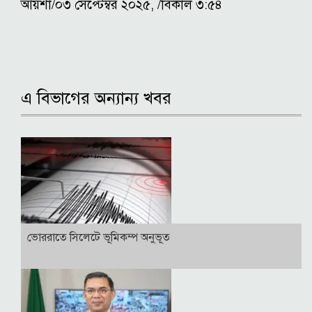
আয়শা/০৩ সেপ্টেম্বর ২০২৫, /বিকাল ৩:৫৪
এ বিভাগের অন্যান্য খবর
ভোররাতে সিলেটে ভূমিকম্প অনুভূত