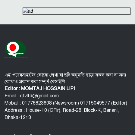
কক্সবাজার মাতারবাড়ি পৌঁছেছেন প্রধানমন্ত্রী
কুড়িগ্রামে শহিদমিনার শাপলা চত্বর ভেঙে সংকুচিত করায়
জনমনে ক্ষোভ
সবার সম্মিলিত প্রচেষ্টায় সুন্দর বাংলাদেশ গড়তে চাই:
প্রধানমন্ত্রী
জুলাই সনদ অক্ষরে অক্ষরে পালন নিয়ে যে প্রশ্ন মঞ্জুর
মক্কা প্রতিরক্ষা চুক্তি: মধ্যপ্রাচ্যে কি মার্কিন আধিপত্যের বিদায়
ঘণ্টা বাজল?
এই ওয়েবসাইটের কোনো লেখা বা ছবি অনুমতি ছাড়া নকল করা বা অন্য
কোথাও প্রকাশ করা সম্পূর্ণ বেআইনি
Editor : MOMTAJ HOSSAIN LIPI
Email : qtvltd@gmail.com
Mobail : 01776823608 (Newsroom) 01715049577 (Editor)
Address : House-10 (GFlr), Road-28, Block-K, Banani,
Dhaka-1213