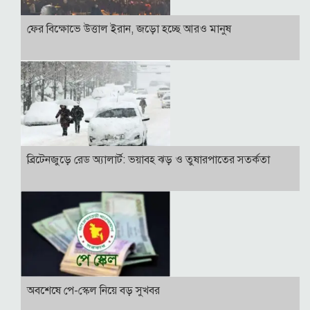
ফের বিক্ষোভে উত্তাল ইরান, জড়ো হচ্ছে আরও মানুষ
ব্রিটেনজুড়ে রেড অ্যালার্ট: ভয়াবহ ঝড় ও তুষারপাতের সতর্কতা
অবশেষে পে-স্কেল নিয়ে বড় সুখবর