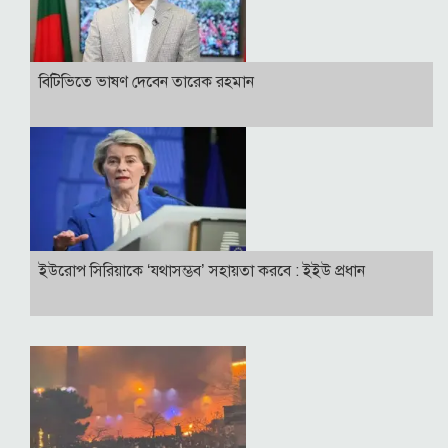
বি‌টি‌ভিতে ভাষণ দেবেন তারেক রহমান
ইউরোপ সিরিয়াকে ‘যথাসম্ভব’ সহায়তা করবে : ইইউ প্রধান