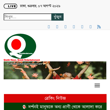
Loading...
ঢাকা, শুক্রবার, ০৭ আগস্ট ২০২৬
ব্রেকিং নিউজ
দর্শনই মানুষকে অন্য প্রাণী থেকে আলাদা করে
হত্