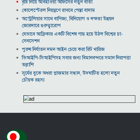
বৃষ্টি নিয়ে আবহাওয়া অফিসের নতুন বার্তা
কোলেস্টেরল নিয়ন্ত্রণে রাখবে পেস্তা বাদাম
অস্ট্রেলিয়ার সাথে বাণিজ্য, বিনিয়োগ ও দক্ষতা উন্নয়ন
জোরদারে গুরুত্বারোপ
যেভাবে আফ্রিকার একটি বিশেষ গাছ হয়ে উঠল বিশ্বের চা-
সেনসেশন
পুরুষ নির্যাতন দমন আইন চেয়ে করা রিট খারিজ
ভিআইপি-সিআইপিসহ সবার জন্য বিমানবন্দরে সমান নিরাপত্তা
তল্লাশি
সূর্যের বুকে অধরা প্লাজমার সন্ধান, উদ্ঘাটিত হলো নতুন
চৌম্বক রহস্য
উপমহাদেশের প্রভাবশালী ১০ সুফি সাধক
প্রতারণা মামলায় সালমান খানকে আদালতে তলব
কোটি টাকার মৃত্যু ভাতার লোভে সেনাদের বিয়ে, সামনে
এলো চাঞ্চল্যকর অভিযোগ
হিরোশিমা-নাগাসাকি হামলার ৮১ বছর: বর্তমান বিশ্বে
পারমাণবিক পরিস্থিতি কি?
বাংলাদেশি টাকায় আজকের মুদ্রা বিনিময় হার