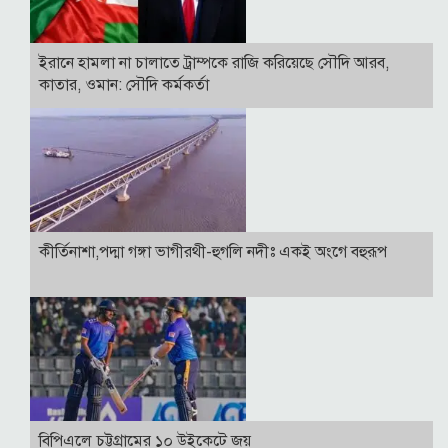
ইরানে হামলা না চালাতে ট্রাম্পকে রাজি করিয়েছে সৌদি আরব,
কাতার, ওমান: সৌদি কর্মকর্তা
কীর্তিনাশা,পদ্মা গঙ্গা ভাগীরথী-হুগলি নদীঃ একই অংগে বহুরূপ
বিপিএলে চট্টগ্রামের ১০ উইকেটে জয়