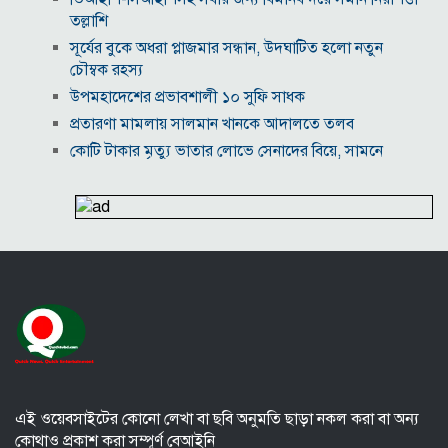
তল্লাশি
সূর্যের বুকে অধরা প্লাজমার সন্ধান, উদ্ঘাটিত হলো নতুন
চৌম্বক রহস্য
উপমহাদেশের প্রভাবশালী ১০ সুফি সাধক
প্রতারণা মামলায় সালমান খানকে আদালতে তলব
কোটি টাকার মৃত্যু ভাতার লোভে সেনাদের বিয়ে, সামনে
এলো চাঞ্চল্যকর অভিযোগ
হিরোশিমা-নাগাসাকি হামলার ৮১ বছর: বর্তমান বিশ্বে
পারমাণবিক পরিস্থিতি কি?
বাংলাদেশি টাকায় আজকের মুদ্রা বিনিময় হার
যুক্তরাষ্ট্রকে ঘিরে ইরানের নতুন হুঁশিয়ারি, উপসাগরীয়
দেশগুলোকে বড় সংঘাতের ইঙ্গিত
বিতর্কিত প্রস্তাবের জন্য ক্ষমা চাইলেন ফিফা সভাপতি
ইরান-ওমান আলোচনা ঘিরে বিশ্ববাজারে কমল জ্বালানি
তেলের দাম
এই ওয়েবসাইটের কোনো লেখা বা ছবি অনুমতি ছাড়া নকল করা বা অন্য
কোথাও প্রকাশ করা সম্পূর্ণ বেআইনি