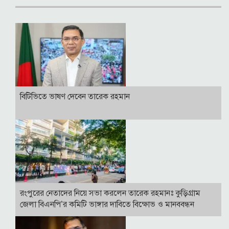
বি‌টি‌ভিতে ভাষণ দেবেন তারেক রহমান
রংপুরের নেতাদের নিয়ে সভা করলেন তারেক রহমানঃ কুড়িগ্রাম
জেলা বিএনপি’র কমিটি ভাঙ্গার দাবিতে বিক্ষোভ ও মানববন্ধন