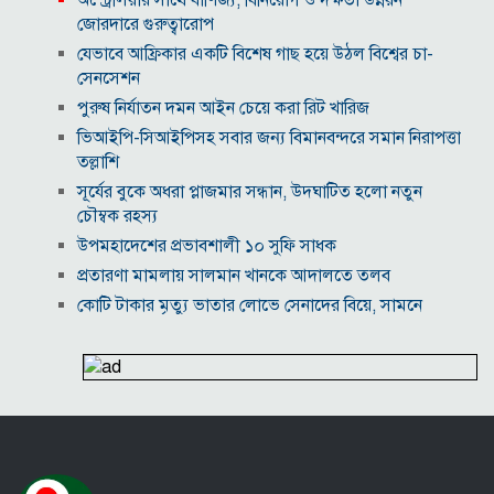
অস্ট্রেলিয়ার সাথে বাণিজ্য, বিনিয়োগ ও দক্ষতা উন্নয়ন
জোরদারে গুরুত্বারোপ
যেভাবে আফ্রিকার একটি বিশেষ গাছ হয়ে উঠল বিশ্বের চা-
সেনসেশন
পুরুষ নির্যাতন দমন আইন চেয়ে করা রিট খারিজ
ভিআইপি-সিআইপিসহ সবার জন্য বিমানবন্দরে সমান নিরাপত্তা
তল্লাশি
সূর্যের বুকে অধরা প্লাজমার সন্ধান, উদ্ঘাটিত হলো নতুন
চৌম্বক রহস্য
উপমহাদেশের প্রভাবশালী ১০ সুফি সাধক
প্রতারণা মামলায় সালমান খানকে আদালতে তলব
কোটি টাকার মৃত্যু ভাতার লোভে সেনাদের বিয়ে, সামনে
এলো চাঞ্চল্যকর অভিযোগ
হিরোশিমা-নাগাসাকি হামলার ৮১ বছর: বর্তমান বিশ্বে
পারমাণবিক পরিস্থিতি কি?
বাংলাদেশি টাকায় আজকের মুদ্রা বিনিময় হার
যুক্তরাষ্ট্রকে ঘিরে ইরানের নতুন হুঁশিয়ারি, উপসাগরীয়
দেশগুলোকে বড় সংঘাতের ইঙ্গিত