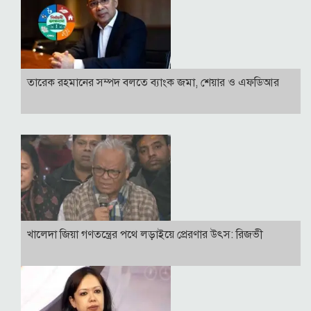
তারেক রহমানের সম্পদ বলতে ব্যাংক জমা, শেয়ার ও এফডিআর
খালেদা জিয়া গণতন্ত্রের পথে লড়াইয়ে প্রেরণার উৎস: রিজভী