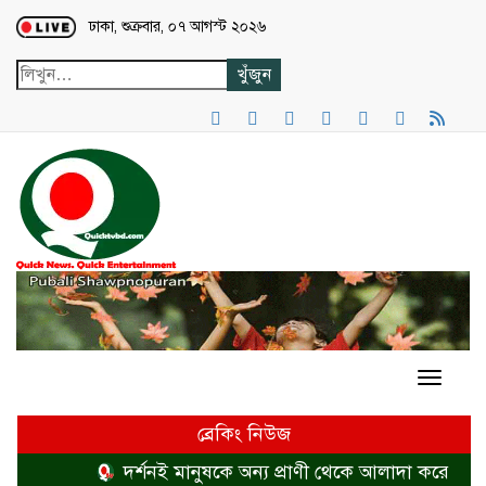
Loading...
ঢাকা, শুক্রবার, ০৭ আগস্ট ২০২৬
ব্রেকিং নিউজ
দর্শনই মানুষকে অন্য প্রাণী থেকে আলাদা করে
হত্য