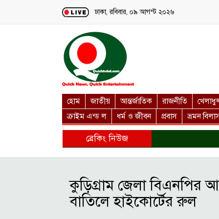
Loading...
ঢাকা, রবিবার, ০৯ আগস্ট ২০২৬
হোম
জাতীয়
আন্তর্জাতিক
রাজনীতি
খেলাধু
ক্রাইম এন্ড ল
ধর্ম ও জীবন
প্রবাস
ভ্রমন বিলা
ব্রেকিং নিউজ
কুড়িগ্রাম জেলা বিএনপির
বাতিলে হাইকোর্টের রুল