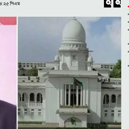
৫৪:২৫ পিএম