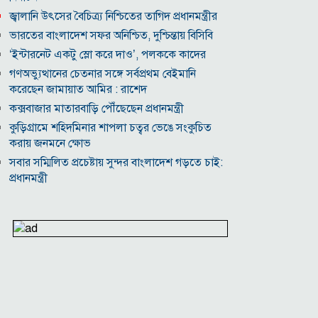
জ্বালানি উৎসের বৈচিত্র্য নিশ্চিতের তাগিদ প্রধানমন্ত্রীর
ভারতের বাংলাদেশ সফর অনিশ্চিত, দুশ্চিন্তায় বিসিবি
‘ইন্টারনেট একটু স্লো করে দাও’, পলককে কাদের
গণঅভ্যুত্থানের চেতনার সঙ্গে সর্বপ্রথম বেইমানি
করেছেন জামায়াত আমির : রাশেদ
কক্সবাজার মাতারবাড়ি পৌঁছেছেন প্রধানমন্ত্রী
কুড়িগ্রামে শহিদমিনার শাপলা চত্বর ভেঙে সংকুচিত
করায় জনমনে ক্ষোভ
সবার সম্মিলিত প্রচেষ্টায় সুন্দর বাংলাদেশ গড়তে চাই:
প্রধানমন্ত্রী
জুলাই সনদ অক্ষরে অক্ষরে পালন নিয়ে যে প্রশ্ন মঞ্জুর
মক্কা প্রতিরক্ষা চুক্তি: মধ্যপ্রাচ্যে কি মার্কিন আধিপত্যের
বিদায় ঘণ্টা বাজল?
‎লালমনিরহাট জেলা দলিল লেখক সমিতির নির্বাচনে
সভাপতি সিরাজুল ও সম্পাদক হামিদুর নির্বাচিত
মারা গেলো লিওনেল মেসির বাবা
নওগাঁয় সপ্তাহব্যাপী বৃক্ষমেলার সমাপনি