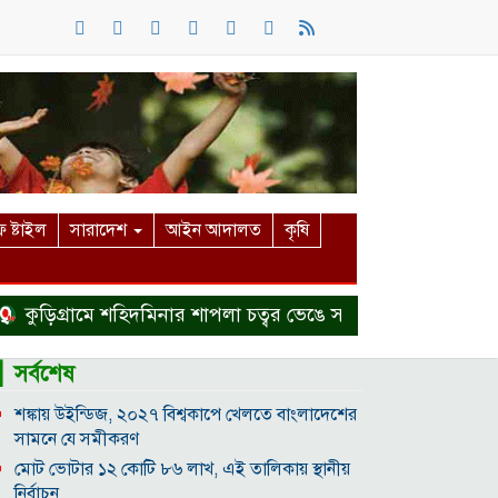
 ষ্টাইল
সারাদেশ
আইন আদালত
কৃষি
ড়িগ্রামে শহিদমিনার শাপলা চত্বর ভেঙে সংকুচিত করায় জনমনে ক্ষো
▎সর্বশেষ
শঙ্কায় উইন্ডিজ, ২০২৭ বিশ্বকাপে খেলতে বাংলাদেশের
সামনে যে সমীকরণ
মোট ভোটার ১২ কোটি ৮৬ লাখ, এই তালিকায় স্থানীয়
নির্বাচন