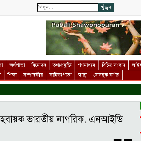
লা
অর্থপাতা
বিনোদন
তথ্যপ্রযুক্তি
গণমাধ্যম
বিচিত্র সংবাদ
লাইফ
স
শিক্ষা
সম্পাদকীয়
সাহিত্যপাতা
স্বাস্থ্য
ফেসবুক কর্ণার
কু
 আহবায়ক ভারতীয় নাগরিক, এনআইডি