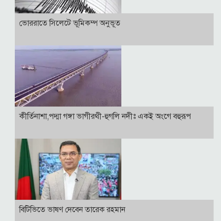
ভোররাতে সিলেটে ভূমিকম্প অনুভূত
কীর্তিনাশা,পদ্মা গঙ্গা ভাগীরথী-হুগলি নদীঃ একই অংগে বহুরূপ
বি‌টি‌ভিতে ভাষণ দেবেন তারেক রহমান