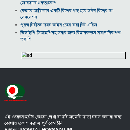
জোরদারে গুরুত্বারোপ
যেভাবে আফ্রিকার একটি বিশেষ গাছ হয়ে উঠল বিশ্বের চা-
সেনসেশন
পুরুষ নির্যাতন দমন আইন চেয়ে করা রিট খারিজ
ভিআইপি-সিআইপিসহ সবার জন্য বিমানবন্দরে সমান নিরাপত্তা
তল্লাশি
সূর্যের বুকে অধরা প্লাজমার সন্ধান, উদ্ঘাটিত হলো নতুন
চৌম্বক রহস্য
উপমহাদেশের প্রভাবশালী ১০ সুফি সাধক
প্রতারণা মামলায় সালমান খানকে আদালতে তলব
কোটি টাকার মৃত্যু ভাতার লোভে সেনাদের বিয়ে, সামনে
এলো চাঞ্চল্যকর অভিযোগ
হিরোশিমা-নাগাসাকি হামলার ৮১ বছর: বর্তমান বিশ্বে
পারমাণবিক পরিস্থিতি কি?
এই ওয়েবসাইটের কোনো লেখা বা ছবি অনুমতি ছাড়া নকল করা বা অন্য
কোথাও প্রকাশ করা সম্পূর্ণ বেআইনি