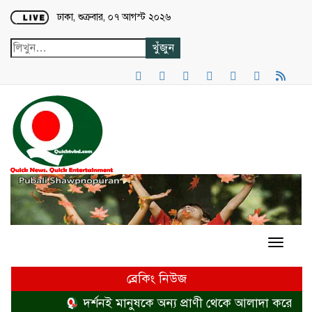
Loading...
ঢাকা, শুক্রবার, ০৭ আগস্ট ২০২৬
ব্রেকিং নিউজ
দর্শনই মানুষকে অন্য প্রাণী থেকে আলাদা করে
হত্