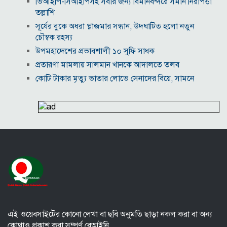
ভিআইপি-সিআইপিসহ সবার জন্য বিমানবন্দরে সমান নিরাপত্তা
তল্লাশি
সূর্যের বুকে অধরা প্লাজমার সন্ধান, উদ্ঘাটিত হলো নতুন
চৌম্বক রহস্য
উপমহাদেশের প্রভাবশালী ১০ সুফি সাধক
প্রতারণা মামলায় সালমান খানকে আদালতে তলব
কোটি টাকার মৃত্যু ভাতার লোভে সেনাদের বিয়ে, সামনে
এলো চাঞ্চল্যকর অভিযোগ
হিরোশিমা-নাগাসাকি হামলার ৮১ বছর: বর্তমান বিশ্বে
পারমাণবিক পরিস্থিতি কি?
বাংলাদেশি টাকায় আজকের মুদ্রা বিনিময় হার
যুক্তরাষ্ট্রকে ঘিরে ইরানের নতুন হুঁশিয়ারি, উপসাগরীয়
দেশগুলোকে বড় সংঘাতের ইঙ্গিত
বিতর্কিত প্রস্তাবের জন্য ক্ষমা চাইলেন ফিফা সভাপতি
ইরান-ওমান আলোচনা ঘিরে বিশ্ববাজারে কমল জ্বালানি
তেলের দাম
এই ওয়েবসাইটের কোনো লেখা বা ছবি অনুমতি ছাড়া নকল করা বা অন্য
কোথাও প্রকাশ করা সম্পূর্ণ বেআইনি