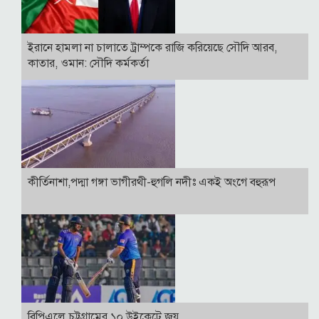
ইরানে হামলা না চালাতে ট্রাম্পকে রাজি করিয়েছে সৌদি আরব,
কাতার, ওমান: সৌদি কর্মকর্তা
কীর্তিনাশা,পদ্মা গঙ্গা ভাগীরথী-হুগলি নদীঃ একই অংগে বহুরূপ
বিপিএলে চট্টগ্রামের ১০ উইকেটে জয়