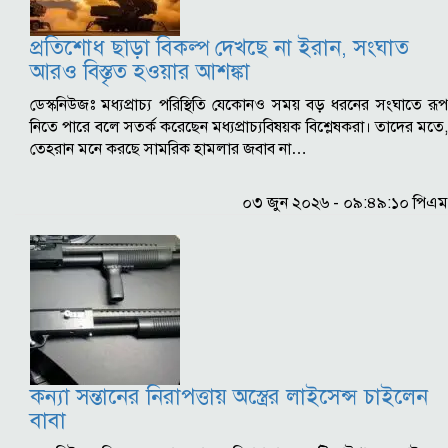
প্রতিশোধ ছাড়া বিকল্প দেখছে না ইরান, সংঘাত
আরও বিস্তৃত হওয়ার আশঙ্কা
ডেস্কনিউজঃ মধ্যপ্রাচ্য পরিস্থিতি যেকোনও সময় বড় ধরনের সংঘাতে রূপ
নিতে পারে বলে সতর্ক করেছেন মধ্যপ্রাচ্যবিষয়ক বিশ্লেষকরা। তাদের মতে,
তেহরান মনে করছে সামরিক হামলার জবাব না…
০৩ জুন ২০২৬ - ০৯:৪৯:১০ পিএম
কন্যা সন্তানের নিরাপত্তায় অস্ত্রের লাইসেন্স চাইলেন
বাবা