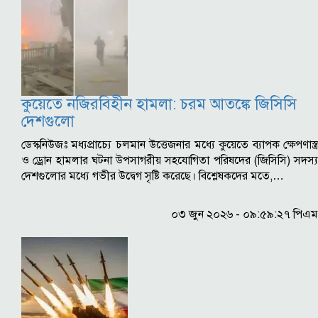
কুয়েতে নজিরবিহীন হামলা: চরম আতঙ্কে জিসিসি
দেশগুলো
ডেস্কনিউজঃ মধ্যপ্রাচ্যে চলমান উত্তেজনার মধ্যে কুয়েতে ব্যাপক ক্ষেপণাস্ত্র
ও ড্রোন হামলার ঘটনা উপসাগরীয় সহযোগিতা পরিষদের (জিসিসি) সদস্য
দেশগুলোর মধ্যে গভীর উদ্বেগ সৃষ্টি করেছে। বিশ্লেষকদের মতে,…
০৩ জুন ২০২৬ - ০৯:৫৯:২৭ পিএম