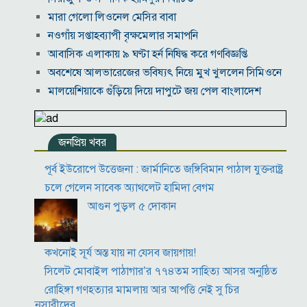
মারা গেলো লিওনেল মেসির বাবা
নওগাঁয় সপ্তাহব্যাপী বৃক্ষমেলার সমাপনি
আবাসিক এলাকায় ৯ ঘণ্টা হর্ন নিষিদ্ধ করে গণবিজ্ঞপ্তি
অবশেষে আলভারেজের ভবিষ্যৎ নিয়ে মুখ খুললেন সিমিওনে
মালয়েশিয়াকে গুঁড়িয়ে দিয়ে দাপুটে জয় পেল বাংলাদেশ
পরকীয়া ও অর্থ কেলেঙ্কারির অভিযোগে চাপে ফিফা প্রধান
ইনফান্তিনো
জনপ্রিয় খবর
নোয়াখালীতে ৯৭৯০ ইয়াবাসহ দুই পাচারকারী গ্রেপ্তার
কাজের ঘণ্টা নয়, উৎপাদনশীলতাই হোক জাতীয় সমৃদ্ধির
পূর্ব ইউরোপে উত্তেজনা : জার্মানিতে জঙ্গিবিমান পাঠাল যুক্তরাষ্ট্র
মাপকাঠি
চলে গেলেন সাবেক অ্যাথলেট হামিদা বেগম
বিশ্বকাপে মেসিকে মেরে ফেলার ষড়যন্ত্র, বেরিয়ে এলো ভয়াবহ
আগুন পুড়ল ৫ দোকান
সব তথ্য
সরকারের কাজে কোনো গাফিলতি হলে কঠোর ব্যবস্থা নিচ্ছেন
প্রধানমন্ত্রী: রিজভী
কখনোই সূর্য অস্ত যায় না যেসব জায়গায়!
সিলেট মোবাইল পাঠাগার’র ৭৭৪তম সাহিত্য আসর অনুষ্ঠিত
রোহিঙ্গা গণহত্যার মামলায় আর আপত্তি নেই সু চির
অনুসারীদের