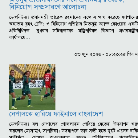
বিনিয়োগ সম্প্রসারণে আলোচনা
ডেস্কনিউজঃ প্রধানমন্ত্রী তারেক রহমানের সঙ্গে সাক্ষাৎ করেছে জাপানের
অন্যতম বৃহৎ ট্রেডিং ও বিনিয়োগ প্রতিষ্ঠান মিতসুই অ্যান্ড কোংয়ের একটি
প্রতিনিধিদল। বুধবার সচিবালয়ের মন্ত্রিপরিষদ বিভাগে প্রধানমন্ত্রীর
কার্যালয়ে…
০৩ জুন ২০২৬ - ০৮:২০:২৫ পিএম
নেপালকে হারিয়ে ফাইনালে বাংলাদেশ
ডেস্কনিউজঃ বল নেপালের গোললাইন পেরিয়ে যেতেই উদযাপন শুরু
করলেন মোসাম্মৎ সাগরিকা। উদযাপনে তার সঙ্গী হতে ছুটে এলেন বাকি
সতীর্থরা। গোয়ার জওহরলাল নেহরু স্টেডিয়ামের গ্যালারিতে