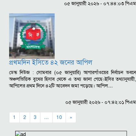
০৫ জানুয়ারী ২০২৬ - ০৭:৪৪:০৩ পিএম
প্রথমদিন ইসিতে ৪২ জনের আপিল
ডেস্ক নিউজ : সোমবার (০৫ জানুয়ারি) আগারগাঁওয়ের নির্বাচন ভবনে
অঞ্চলভিত্তিক বুথের হিসাব থেকে এ তথ্য জানা গেছে।ইসির তথ্যানুযায়ী,
আপিলের প্রথম দিনে ৪২টি আবেদন জমা পড়েছে। আপিল…
০৫ জানুয়ারী ২০২৬ - ০৭:৪২:০১ পিএম
1
2
3
…
10
»