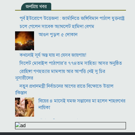
জনপ্রিয় খবর
উপমহাদেশের প্রভাবশালী ১০ সুফি সাধক
প্রতারণা মামলায় সালমান খানকে আদালতে তলব
পূর্ব ইউরোপে উত্তেজনা : জার্মানিতে জঙ্গিবিমান পাঠাল যুক্তরাষ্ট্র
কোটি টাকার মৃত্যু ভাতার লোভে সেনাদের বিয়ে, সামনে
চলে গেলেন সাবেক অ্যাথলেট হামিদা বেগম
এলো চাঞ্চল্যকর অভিযোগ
আগুন পুড়ল ৫ দোকান
হিরোশিমা-নাগাসাকি হামলার ৮১ বছর: বর্তমান বিশ্বে
পারমাণবিক পরিস্থিতি কি?
কখনোই সূর্য অস্ত যায় না যেসব জায়গায়!
সিলেট মোবাইল পাঠাগার’র ৭৭৪তম সাহিত্য আসর অনুষ্ঠিত
রোহিঙ্গা গণহত্যার মামলায় আর আপত্তি নেই সু চির
অনুসারীদের
নতুন প্রধানমন্ত্রী নির্বাচনের আগের রাতে বিক্ষোভে উত্তাল
পাকিস্তান
বিয়ের ৪ মাসেই যমজ সন্তানের মা হলেন শাহরুখের
নায়িকা
ইংল্যান্ডের টেস্ট অধিনায়ক বেন স্টোকস
পুরুষরা সকালে উঠে এই ৫ ভুল করবেন না! শরীর বিগড়ে যাবে