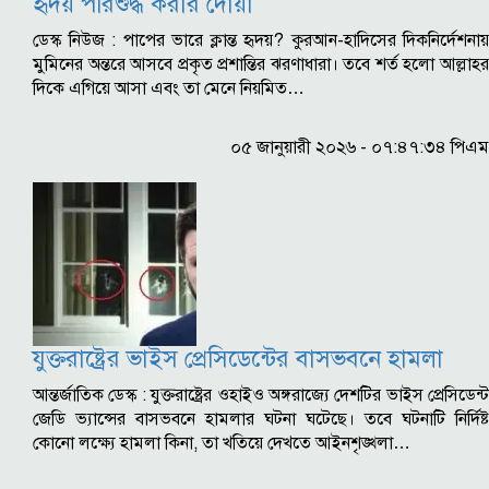
হৃদয় পরিশুদ্ধ করার দোয়া
ডেস্ক নিউজ : পাপের ভারে ক্লান্ত হৃদয়? কুরআন-হাদিসের দিকনির্দেশনায়
মুমিনের অন্তরে আসবে প্রকৃত প্রশান্তির ঝরণাধারা। তবে শর্ত হলো আল্লাহর
দিকে এগিয়ে আসা এবং তা মেনে নিয়মিত…
০৫ জানুয়ারী ২০২৬ - ০৭:৪৭:৩৪ পিএম
যুক্তরাষ্ট্রের ভাইস প্রেসিডেন্টের বাসভবনে হামলা
আন্তর্জাতিক ডেস্ক : যুক্তরাষ্ট্রের ওহাইও অঙ্গরাজ্যে দেশটির ভাইস প্রেসিডেন্ট
জেডি ভ্যান্সের বাসভবনে হামলার ঘটনা ঘটেছে। তবে ঘটনাটি নির্দিষ্ট
কোনো লক্ষ্যে হামলা কিনা, তা খতিয়ে দেখতে আইনশৃঙ্খলা…