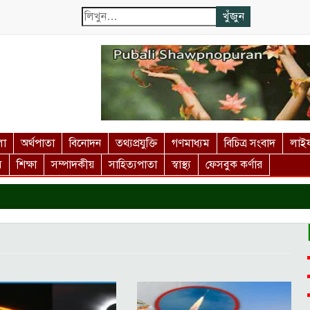
লা
অর্থপাতা
বিনোদন
তথ্যপ্রযুক্তি
গণমাধ্যম
বিচিত্র সংবাদ
লাইফ
স
শিক্ষা
সম্পাদকীয়
সাহিত্যপাতা
স্বাস্থ্য
ফেসবুক কর্ণার
দর