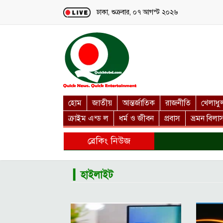
Loading...
ঢাকা, শুক্রবার, ০৭ আগস্ট ২০২৬
হোম
জাতীয়
আন্তর্জাতিক
রাজনীতি
খেলাধু
ক্রাইম এন্ড ল
ধর্ম ও জীবন
প্রবাস
ভ্রমন বিলা
ব্রেকিং নিউজ
▎হাইলাইট