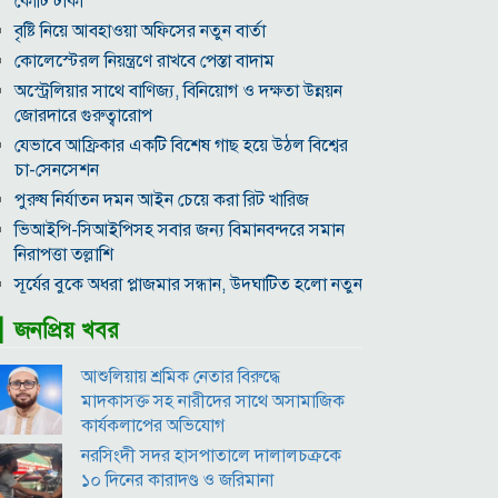
কোটি টাকা
বৃষ্টি নিয়ে আবহাওয়া অফিসের নতুন বার্তা
কোলেস্টেরল নিয়ন্ত্রণে রাখবে পেস্তা বাদাম
অস্ট্রেলিয়ার সাথে বাণিজ্য, বিনিয়োগ ও দক্ষতা উন্নয়ন
জোরদারে গুরুত্বারোপ
যেভাবে আফ্রিকার একটি বিশেষ গাছ হয়ে উঠল বিশ্বের
চা-সেনসেশন
পুরুষ নির্যাতন দমন আইন চেয়ে করা রিট খারিজ
ভিআইপি-সিআইপিসহ সবার জন্য বিমানবন্দরে সমান
নিরাপত্তা তল্লাশি
সূর্যের বুকে অধরা প্লাজমার সন্ধান, উদ্ঘাটিত হলো নতুন
চৌম্বক রহস্য
▎জনপ্রিয় খবর
উপমহাদেশের প্রভাবশালী ১০ সুফি সাধক
প্রতারণা মামলায় সালমান খানকে আদালতে তলব
আশুলিয়ায় শ্রমিক নেতার বিরুদ্ধে
কোটি টাকার মৃত্যু ভাতার লোভে সেনাদের বিয়ে, সামনে
মাদকাসক্ত সহ নারীদের সাথে অসামাজিক
এলো চাঞ্চল্যকর অভিযোগ
কার্যকলাপের অভিযোগ
হিরোশিমা-নাগাসাকি হামলার ৮১ বছর: বর্তমান বিশ্বে
নরসিংদী সদর হাসপাতালে দালালচক্রকে
পারমাণবিক পরিস্থিতি কি?
১০ দিনের কারাদণ্ড ও জরিমানা