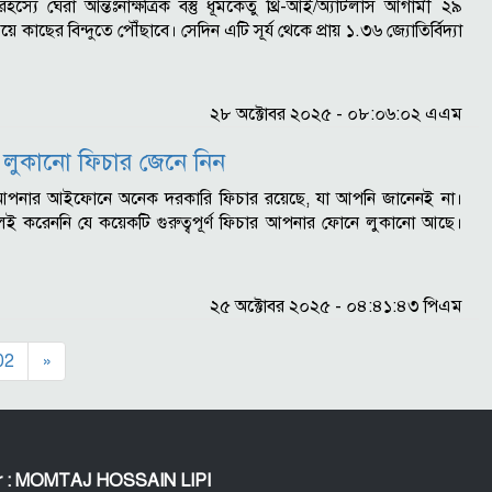
 : রহস্যে ঘেরা আন্তঃনাক্ষত্রিক বস্তু ধূমকেতু থ্রি-আই/অ্যাটলাস আগামী ২৯
য়ে কাছের বিন্দুতে পৌঁছাবে। সেদিন এটি সূর্য থেকে প্রায় ১.৩৬ জ্যোতির্বিদ্যা
২৮ অক্টোবর ২০২৫ - ০৮:০৬:০২ এএম
ুকানো ফিচার জেনে নিন
স্ক : আপনার আইফোনে অনেক দরকারি ফিচার রয়েছে, যা আপনি জানেনই না।
 করেননি যে কয়েকটি গুরুত্বপূর্ণ ফিচার আপনার ফোনে লুকানো আছে।
২৫ অক্টোবর ২০২৫ - ০৪:৪১:৪৩ পিএম
02
»
or : MOMTAJ HOSSAIN LIPI