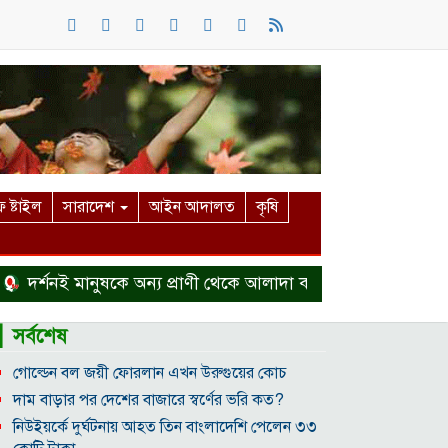
 ষ্টাইল
সারাদেশ
আইন আদালত
কৃষি
্শনই মানুষকে অন্য প্রাণী থেকে আলাদা করে
হত্যা মামলা থেকে
▎সর্বশেষ
গোল্ডেন বল জয়ী ফোরলান এখন উরুগুয়ের কোচ
দাম বাড়ার পর দেশের বাজারে স্বর্ণের ভরি কত?
নিউইয়র্কে দুর্ঘটনায় আহত তিন বাংলাদেশি পেলেন ৩৩