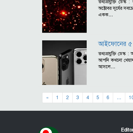
তথ্যপ্রযুক্তি ডেস্ক
অক্টোবর সূর্যের সবচে
একক…
আইফোনের ৫ ল
তথ্যপ্রযুক্তি ডে
আপনি কখনো খেয়ালই
আসলে…
«
1
2
3
4
5
6
…
1
Edit