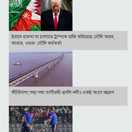
ইরানে হামলা না চালাতে ট্রাম্পকে রাজি করিয়েছে সৌদি আরব,
কাতার, ওমান: সৌদি কর্মকর্তা
কীর্তিনাশা,পদ্মা গঙ্গা ভাগীরথী-হুগলি নদীঃ একই অংগে বহুরূপ