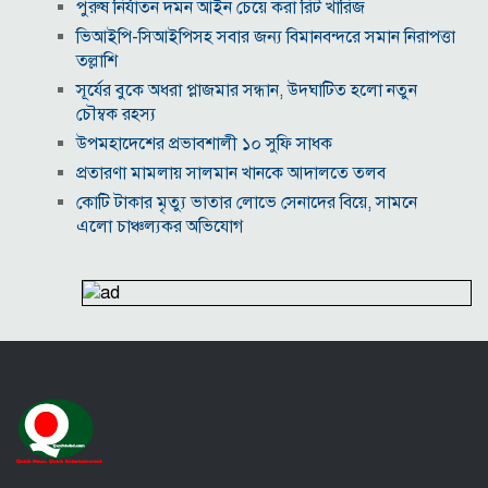
পুরুষ নির্যাতন দমন আইন চেয়ে করা রিট খারিজ
ভিআইপি-সিআইপিসহ সবার জন্য বিমানবন্দরে সমান নিরাপত্তা
তল্লাশি
সূর্যের বুকে অধরা প্লাজমার সন্ধান, উদ্ঘাটিত হলো নতুন
চৌম্বক রহস্য
উপমহাদেশের প্রভাবশালী ১০ সুফি সাধক
প্রতারণা মামলায় সালমান খানকে আদালতে তলব
কোটি টাকার মৃত্যু ভাতার লোভে সেনাদের বিয়ে, সামনে
এলো চাঞ্চল্যকর অভিযোগ
হিরোশিমা-নাগাসাকি হামলার ৮১ বছর: বর্তমান বিশ্বে
পারমাণবিক পরিস্থিতি কি?
বাংলাদেশি টাকায় আজকের মুদ্রা বিনিময় হার
যুক্তরাষ্ট্রকে ঘিরে ইরানের নতুন হুঁশিয়ারি, উপসাগরীয়
দেশগুলোকে বড় সংঘাতের ইঙ্গিত
বিতর্কিত প্রস্তাবের জন্য ক্ষমা চাইলেন ফিফা সভাপতি
ইরান-ওমান আলোচনা ঘিরে বিশ্ববাজারে কমল জ্বালানি
তেলের দাম
আজকের নামাজের সময়সূচি, ৬ আগস্ট, ২০২৬