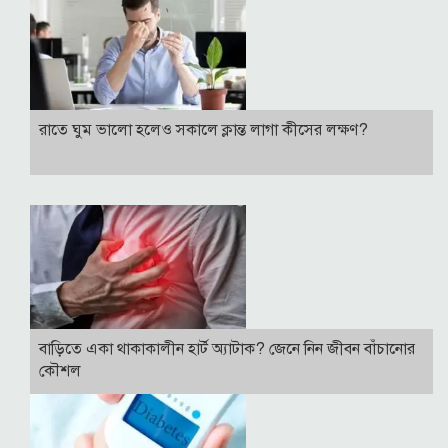
রাতে ঘুম ভালো হলেও সকালে ক্লান্ত লাগা কীসের লক্ষণ?
বাড়িতে একা থাকাকালীন হার্ট অ্যাটাক? জেনে নিন জীবন বাঁচানোর
কৌশল