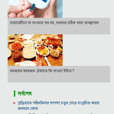
ডায়াবেটিসে না খাওয়ার ভয় নয়, দরকার সঠিক খাদ্য ব্যবস্থাপনা
রমজানে বদহজম ঠেকাতে কি খাওয়া উচিত?
▎সর্বশেষ
কুড়িগ্রামে শহিদমিনার শাপলা চত্বর ভেঙে সংকুচিত করায়
জনমনে ক্ষোভ