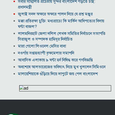
সবার সম্মিলিত প্রচেষ্টায় সুন্দর বাংলাদেশ গড়তে চাই:
প্রধানমন্ত্রী
জুলাই সনদ অক্ষরে অক্ষরে পালন নিয়ে যে প্রশ্ন মঞ্জুর
মক্কা প্রতিরক্ষা চুক্তি: মধ্যপ্রাচ্যে কি মার্কিন আধিপত্যের বিদায়
ঘণ্টা বাজল?
‎লালমনিরহাট জেলা দলিল লেখক সমিতির নির্বাচনে সভাপতি
সিরাজুল ও সম্পাদক হামিদুর নির্বাচিত
মারা গেলো লিওনেল মেসির বাবা
নওগাঁয় সপ্তাহব্যাপী বৃক্ষমেলার সমাপনি
আবাসিক এলাকায় ৯ ঘণ্টা হর্ন নিষিদ্ধ করে গণবিজ্ঞপ্তি
অবশেষে আলভারেজের ভবিষ্যৎ নিয়ে মুখ খুললেন সিমিওনে
মালয়েশিয়াকে গুঁড়িয়ে দিয়ে দাপুটে জয় পেল বাংলাদেশ
পরকীয়া ও অর্থ কেলেঙ্কারির অভিযোগে চাপে ফিফা প্রধান
ইনফান্তিনো
নোয়াখালীতে ৯৭৯০ ইয়াবাসহ দুই পাচারকারী গ্রেপ্তার
কাজের ঘণ্টা নয়, উৎপাদনশীলতাই হোক জাতীয় সমৃদ্ধির
মাপকাঠি
বিশ্বকাপে মেসিকে মেরে ফেলার ষড়যন্ত্র, বেরিয়ে এলো ভয়াবহ