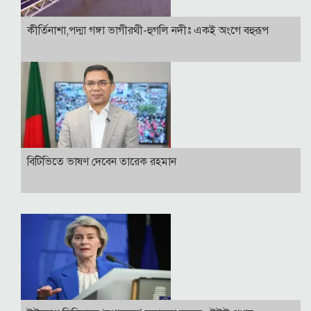
কীর্তিনাশা,পদ্মা গঙ্গা ভাগীরথী-হুগলি নদীঃ একই অংগে বহুরূপ
বি‌টি‌ভিতে ভাষণ দেবেন তারেক রহমান