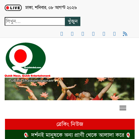
Loading...
ঢাকা, শনিবার, ০৮ আগস্ট ২০২৬
ব্রেকিং নিউজ
দর্শনই মানুষকে অন্য প্রাণী থেকে আলাদা করে
হত্যা