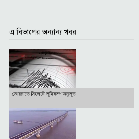
এ বিভাগের অন্যান্য খবর
ভোররাতে সিলেটে ভূমিকম্প অনুভূত