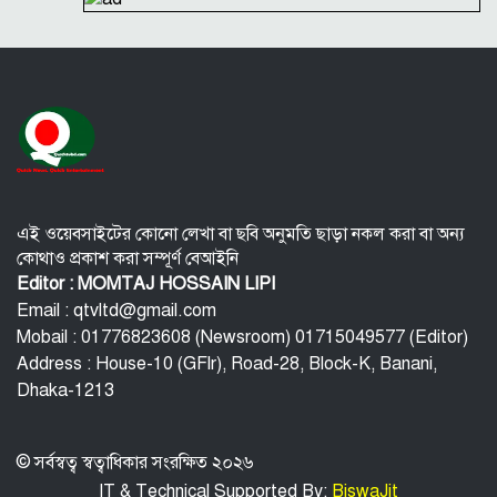
সূর্যের বুকে অধরা প্লাজমার সন্ধান, উদ্ঘাটিত হলো নতুন
চৌম্বক রহস্য
উপমহাদেশের প্রভাবশালী ১০ সুফি সাধক
প্রতারণা মামলায় সালমান খানকে আদালতে তলব
কোটি টাকার মৃত্যু ভাতার লোভে সেনাদের বিয়ে, সামনে
এলো চাঞ্চল্যকর অভিযোগ
এই ওয়েবসাইটের কোনো লেখা বা ছবি অনুমতি ছাড়া নকল করা বা অন্য
কোথাও প্রকাশ করা সম্পূর্ণ বেআইনি
Editor : MOMTAJ HOSSAIN LIPI
Email : qtvltd@gmail.com
Mobail : 01776823608 (Newsroom) 01715049577 (Editor)
Address : House-10 (GFlr), Road-28, Block-K, Banani,
Dhaka-1213
© সর্বস্বত্ব স্বত্বাধিকার সংরক্ষিত ২০২৬
IT & Technical Supported By:
BiswaJit