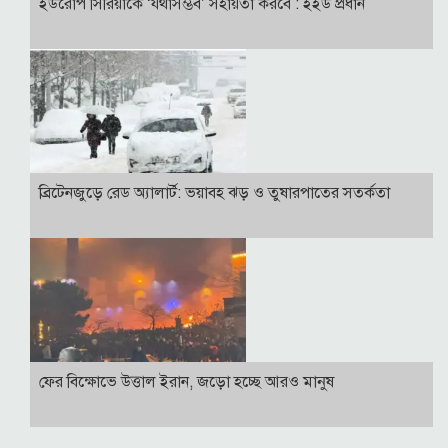
ইউরোপ সিরিয়াকে ‘যথাসম্ভব’ সহায়তা করবে : ইইউ প্রধান
ব্রিটেনজুড়ে রেড অ্যালার্ট: ভয়াবহ ঝড় ও তুষারপাতের সতর্কতা
ফের বিক্ষোভে উত্তাল ইরান, জড়ো হচ্ছে আরও মানুষ