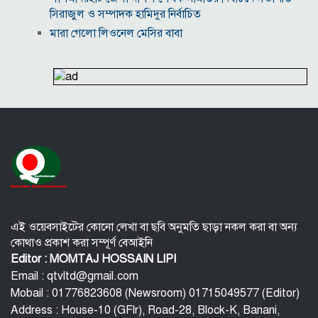
সিরাজুল ও সম্পাদক হামিদুর নির্বাচিত
মারা গেলো লিওনেল মেসির বাবা
নওগাঁয় সপ্তাহব্যাপী বৃক্ষমেলার সমাপনি
আবাসিক এলাকায় ৯ ঘণ্টা হর্ন নিষিদ্ধ করে গণবিজ্ঞপ্তি
অবশেষে আলভারেজের ভবিষ্যৎ নিয়ে মুখ খুললেন সিমিওনে
মালয়েশিয়াকে গুঁড়িয়ে দিয়ে দাপুটে জয় পেল বাংলাদেশ
পরকীয়া ও অর্থ কেলেঙ্কারির অভিযোগে চাপে ফিফা প্রধান
ইনফান্তিনো
নোয়াখালীতে ৯৭৯০ ইয়াবাসহ দুই পাচারকারী গ্রেপ্তার
এই ওয়েবসাইটের কোনো লেখা বা ছবি অনুমতি ছাড়া নকল করা বা অন্য
কোথাও প্রকাশ করা সম্পূর্ণ বেআইনি
Editor : MOMTAJ HOSSAIN LIPI
Email : qtvltd@gmail.com
Mobail : 01776823608 (Newsroom) 01715049577 (Editor)
Address : House-10 (GFlr), Road-28, Block-K, Banani,