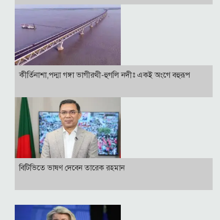
কীর্তিনাশা,পদ্মা গঙ্গা ভাগীরথী-হুগলি নদীঃ একই অংগে বহুরূপ
বি‌টি‌ভিতে ভাষণ দেবেন তারেক রহমান