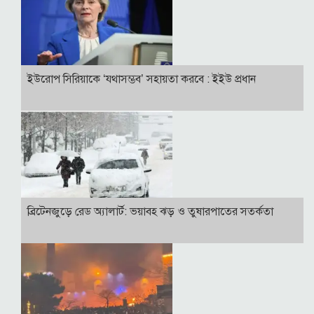
ইউরোপ সিরিয়াকে ‘যথাসম্ভব’ সহায়তা করবে : ইইউ প্রধান
ব্রিটেনজুড়ে রেড অ্যালার্ট: ভয়াবহ ঝড় ও তুষারপাতের সতর্কতা