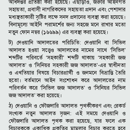
অধিদপ্তর প্রতিষ্ঠা করা হয়েছে। এছাড়াও, জরুরি আইনগত
সহায়তা, প্রবাসী নাগরিকদের সহায়তা প্রদান এবং পেশাদার
মধ্যস্থতাকারী সৃষ্টির লক্ষে সনদ প্রদানের ব্যবস্থা করা হয়েছে।
বিনামূল্যে আইনি পরামর্শের জন্য সহজে মনে রাখার মতো
নতুন ফোন নম্বর (১৬৬৯৯) এর ব্যবস্থা করা হয়েছে।
ট) দেওয়ানি আদালতের পরিচিতি: দেওয়ানি বা সিভিল
আদালত হওয়া সত্ত্বেও আদালতের নামের সাথে ‘সিভিল’
শব্দটির পরিবর্তে ‘সহকারী’ শব্দটি থাকায় ‘সহকারী জজ
আদালত’ ও ‘সিনিয়র সহকারী জজ আদালত’-এর স্বাধীনতা
ও এখতিয়ার বিষয়ে বিচারপ্রার্থী ও জনমনে বিভ্রান্তি তৈরি
হতো। বর্তমানে আইন সংশোধন করে আদালতের নাম
পরিবর্তন করে ‘সিভিল জজ আদালত’ ও ‘সিনিয়র সিভিল
জজ আদালত’ করা হয়েছে।
ঠ) দেওয়ানি ও ফৌজদারি আদালত পৃথকীকরণ এবং রেকর্ড
সংখ্যক নতুন আদালত সৃজন: এই সময়ে দেওয়ানি ও
ফৌজদারি আদালত পৃথক করা হয়েছে, যার ফলে এক
বিচারককে একাধিক প্রকৃতির মামলার বিচার করতে হবে