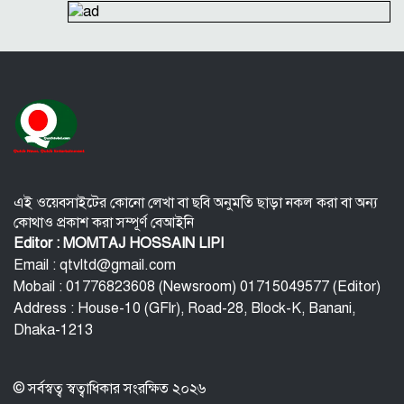
সিরাজুল ও সম্পাদক হামিদুর নির্বাচিত
মারা গেলো লিওনেল মেসির বাবা
নওগাঁয় সপ্তাহব্যাপী বৃক্ষমেলার সমাপনি
আবাসিক এলাকায় ৯ ঘণ্টা হর্ন নিষিদ্ধ করে গণবিজ্ঞপ্তি
অবশেষে আলভারেজের ভবিষ্যৎ নিয়ে মুখ খুললেন সিমিওনে
এই ওয়েবসাইটের কোনো লেখা বা ছবি অনুমতি ছাড়া নকল করা বা অন্য
কোথাও প্রকাশ করা সম্পূর্ণ বেআইনি
Editor : MOMTAJ HOSSAIN LIPI
Email : qtvltd@gmail.com
Mobail : 01776823608 (Newsroom) 01715049577 (Editor)
Address : House-10 (GFlr), Road-28, Block-K, Banani,
Dhaka-1213
© সর্বস্বত্ব স্বত্বাধিকার সংরক্ষিত ২০২৬