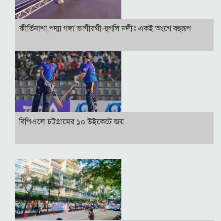
কীর্তিনাশা,পদ্মা গঙ্গা ভাগীরথী-হুগলি নদীঃ একই অংগে বহুরূপ
বিপিএলে চট্টগ্রামের ১০ উইকেটে জয়