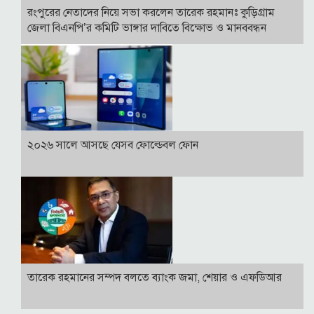
রংপুরের নেতাদের নিয়ে সভা করলেন তারেক রহমানঃ কুড়িগ্রাম
জেলা বিএনপি’র কমিটি ভাঙ্গার দাবিতে বিক্ষোভ ও মানববন্ধন
২০২৬ সালে আসছে যেসব ফোল্ডেবল ফোন
তারেক রহমানের সম্পদ বলতে ব্যাংক জমা, শেয়ার ও এফডিআর