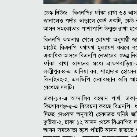
ডেস্ক নিউজ :
বিএনপির ফাঁকা রাখা ৬৩ আসন
জানালেও পর্দার আড়ালে কেউ একটি, কেউ-বা
আসন সমঝোতার পাশাপাশি উন্মুক্ত রাখা হবে 
বিএনপি ক্ষমতায় গেলে ঘোষণা অনুযায়ী 
মাঠেই বিএনপি যথাযথ মূল্যায়ণ করবে বল
একাধিক আসনে বিএনপি নেতাদের স্বতন্ত্র নি
ফাঁকা রাখা আসনের মধ্যে ব্রাক্ষণবাড়িয়া
লক্ষ্মীপুর-৪-এ তানিয়া রব, শাহাদাত হোসেন
ঝিনাইদহ-২, এলডিপি চেয়ারম্যান অলি আহমদ
রেখেছে দলটি।
ঢাকা-১৭-এ আন্দালিব রহমান পার্থ, ঢাক
কিশোরগঞ্জ-৫-এ বিবেচনা করছে বিএনপি।
ধ
দিচ্ছে দেওবন্দ অনুসারী হেফাজত ঘনিষ্
কুষ্টিয়া-২, ঢাকা ১২ আসন থেকে বিএনপির 
আসন সমঝোতা হলে পাঁচটি আসন ছাড়তে পার