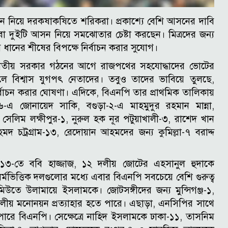
 নিয়ে দরকষাকষিতে শরিকরা। প্রকাশ্যে বেশি আসনের দাবি
 দুইটি আসন নিয়ে সমঝোতার চেষ্টা করছেন। মিত্রদের জন্য
ধানের শীষের বিপক্ষে নির্বাচন করার সুযোগ।
জাতীয় সরকার গঠনের আগে রাজপথের সহযোদ্ধাদের ভোটের
ে বিশ্বাস যুগপৎ নেতাদের। তবুও তাদের ভাবিয়ে তুলছে,
র্বাচন করার ঘোষণা।
এদিকে, বিএনপি তার প্রাথমিক তালিকায়
-৬-এ জোনায়েদ সাকি, বগুড়া-২-এ মাহমুদুর রহমান মান্না,
 সেলিম লক্ষীপুর-১, নুরুল হক নূর পটুয়াখালী-৩, রাশেদ খান
 চট্রগ্রাম-১৩, রেদোয়ান আহমদের জন্য কুমিল্লা-৭ বরাদ্দ
া-১৩-তে ববি হাজ্জাজ, ১২ দলীয় জোটের এহসানুল হুদাকে
র্মভিত্তিক দলগুলোর মধ্যে এবার বিএনপি সবচেয়ে বেশি গুরুত্ব
ঠ জমিউতে উলামায়ে ইসলামকে।
জোটসঙ্গীদের জন্য মুন্সিগঞ্জ-১,
দলীয় মনোনয়ন প্রত্যাহার হতে পারে।
এছাড়া, এনসিপির সাথে
ে বিএনপি। সেক্ষেত্রে নাহিদ ইসলামকে ঢাকা-১১, তাসনিম