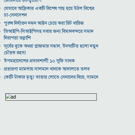
জোরদারে গুরুত্বারোপ
যেভাবে আফ্রিকার একটি বিশেষ গাছ হয়ে উঠল বিশ্বের
চা-সেনসেশন
পুরুষ নির্যাতন দমন আইন চেয়ে করা রিট খারিজ
ভিআইপি-সিআইপিসহ সবার জন্য বিমানবন্দরে সমান
নিরাপত্তা তল্লাশি
সূর্যের বুকে অধরা প্লাজমার সন্ধান, উদ্ঘাটিত হলো নতুন
চৌম্বক রহস্য
উপমহাদেশের প্রভাবশালী ১০ সুফি সাধক
প্রতারণা মামলায় সালমান খানকে আদালতে তলব
কোটি টাকার মৃত্যু ভাতার লোভে সেনাদের বিয়ে, সামনে
এলো চাঞ্চল্যকর অভিযোগ
হিরোশিমা-নাগাসাকি হামলার ৮১ বছর: বর্তমান বিশ্বে
পারমাণবিক পরিস্থিতি কি?
বাংলাদেশি টাকায় আজকের মুদ্রা বিনিময় হার
যুক্তরাষ্ট্রকে ঘিরে ইরানের নতুন হুঁশিয়ারি, উপসাগরীয়
দেশগুলোকে বড় সংঘাতের ইঙ্গিত
বিতর্কিত প্রস্তাবের জন্য ক্ষমা চাইলেন ফিফা সভাপতি