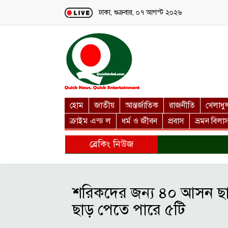
Loading...
ঢাকা, শুক্রবার, ০৭ আগস্ট ২০২৬
হোম
জাতীয়
আন্তর্জাতিক
রাজনীতি
খেলাধু
ক্রাইম এন্ড ল
ধর্ম ও জীবন
প্রবাস
ভ্রমন বিলা
ব্রেকিং নিউজ
শরিকদের জন্য ৪০ আসন ছ
ছাড় পেতে পারে ৫টি