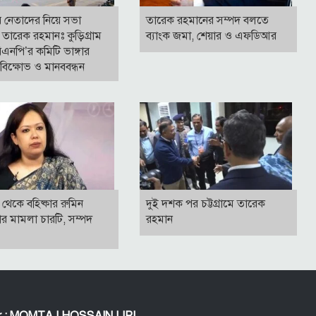
র নেতাদের নিয়ে সভা
তারেক রহমানের সম্পদ বলতে
তারেক রহমানঃ কুড়িগ্রাম
ব্যাংক জমা, শেয়ার ও এফডিআর
এনপি’র কমিটি ভাঙ্গার
বিক্ষোভ ও মানববন্ধন
থেকে বহিষ্কার রুমিন
দুই দশক পর চট্টগ্রামে তারেক
ার মামলা চারটি, সম্পদ
রহমান
or : MOMTAJ HOSSAIN LIPI