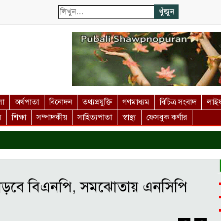
লা
অর্থপাতা
বিনোদন
তথ্যপ্রযুক্তি
গণমাধ্যম
বিচিত্র সংবাদ
লাইফ
স
শিক্ষা
সম্পাদকীয়
সাহিত্যপাতা
স্বাস্থ্য
ফেসবুক কর্ণার
দর
াড়বে বিএনপি, সমঝোতায় এনসিপি