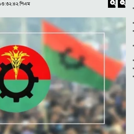
 ০৩:৩২:৪২ পিএম