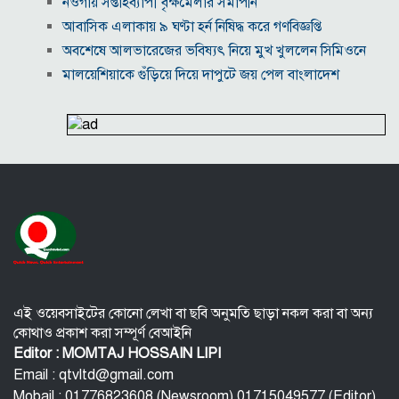
নওগাঁয় সপ্তাহব্যাপী বৃক্ষমেলার সমাপনি
আবাসিক এলাকায় ৯ ঘণ্টা হর্ন নিষিদ্ধ করে গণবিজ্ঞপ্তি
অবশেষে আলভারেজের ভবিষ্যৎ নিয়ে মুখ খুললেন সিমিওনে
মালয়েশিয়াকে গুঁড়িয়ে দিয়ে দাপুটে জয় পেল বাংলাদেশ
পরকীয়া ও অর্থ কেলেঙ্কারির অভিযোগে চাপে ফিফা প্রধান
ইনফান্তিনো
নোয়াখালীতে ৯৭৯০ ইয়াবাসহ দুই পাচারকারী গ্রেপ্তার
কাজের ঘণ্টা নয়, উৎপাদনশীলতাই হোক জাতীয় সমৃদ্ধির
মাপকাঠি
বিশ্বকাপে মেসিকে মেরে ফেলার ষড়যন্ত্র, বেরিয়ে এলো ভয়াবহ
সব তথ্য
সরকারের কাজে কোনো গাফিলতি হলে কঠোর ব্যবস্থা নিচ্ছেন
প্রধানমন্ত্রী: রিজভী
এই ওয়েবসাইটের কোনো লেখা বা ছবি অনুমতি ছাড়া নকল করা বা অন্য
কোথাও প্রকাশ করা সম্পূর্ণ বেআইনি
Editor : MOMTAJ HOSSAIN LIPI
Email : qtvltd@gmail.com
Mobail : 01776823608 (Newsroom) 01715049577 (Editor)