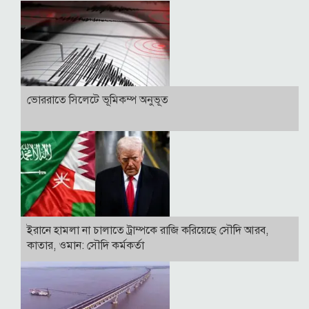
ভোররাতে সিলেটে ভূমিকম্প অনুভূত
ইরানে হামলা না চালাতে ট্রাম্পকে রাজি করিয়েছে সৌদি আরব,
কাতার, ওমান: সৌদি কর্মকর্তা