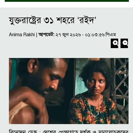
যুক্তরাষ্ট্রের ৩১ শহরে ‘রইদ’
Anima Rakhi |
আপডেট:
২৭ জুন ২০২৬ - ০১:০৩:৫৬ পিএম
বিনোদন ডেস্ক : দেশের প্রেক্ষাগৃহে দর্শক ও সমালোচকদের