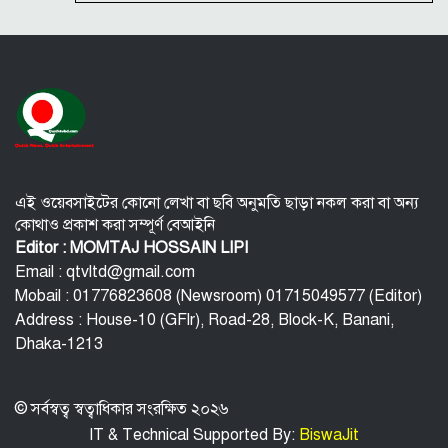
করেছিলেন দীপিকা
দেবীগঞ্জ বাজারে ঝুঁকিপূর্ণ বটগাছের বিশাল ডাল, যেকোনো
মুহূর্তে ঘটতে পারে প্রাণঘাতী দুর্ঘটনা
সড়ক নির্মাণ করে দেড় শতাধিক পরিবারের দুর্ভোগ লাঘব
করলেন পৌর বিএনপি নেতা শাহজালাল কাজল।
নওগাঁয় সন্ত্রাসী হামলায় বিএনপি নেতা গুরুতর জখম
গণঅভ্যুত্থানে আল্লাহর আরশ কেঁপে উঠলেও খুনি হাসিনার মন
গলেনি: কাদের গণি
এই ওয়েবসাইটের কোনো লেখা বা ছবি অনুমতি ছাড়া নকল করা বা অন্য
কোথাও প্রকাশ করা সম্পূর্ণ বেআইনি
Editor : MOMTAJ HOSSAIN LIPI
Email : qtvltd@gmail.com
Mobail : 01776823608 (Newsroom) 01715049577 (Editor)
Address : House-10 (GFlr), Road-28, Block-K, Banani,
Dhaka-1213
© সর্বস্বত্ব স্বত্বাধিকার সংরক্ষিত ২০২৬
IT & Technical Supported By:
BiswaJit