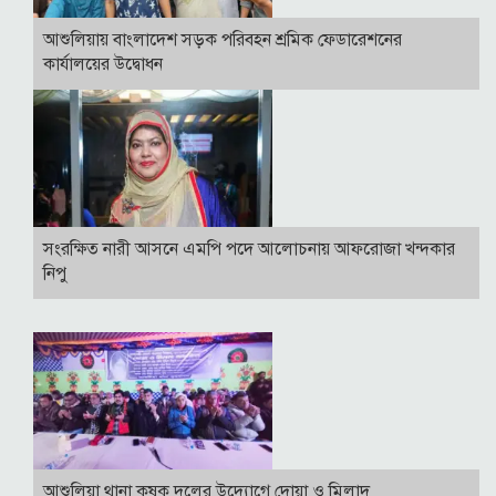
আশুলিয়ায় বাংলাদেশ সড়ক পরিবহন শ্রমিক ফেডারেশনের
কার্যালয়ের উদ্বোধন
সংরক্ষিত নারী আসনে এমপি পদে আলোচনায় আফরোজা খন্দকার
নিপু
আশুলিয়া থানা কৃষক দলের উদ্যোগে দোয়া ও মিলাদ