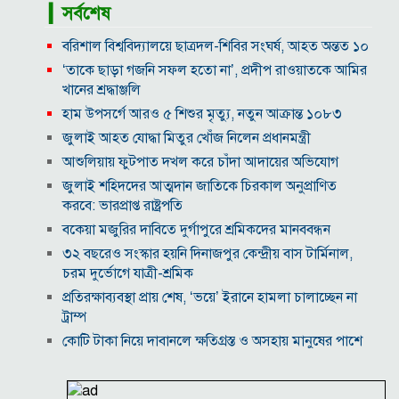
▎সর্বশেষ
বরিশাল বিশ্ববিদ্যালয়ে ছাত্রদল-শিবির সংঘর্ষ, আহত অন্তত ১০
‘তাকে ছাড়া গজনি সফল হতো না’, প্রদীপ রাওয়াতকে আমির
খানের শ্রদ্ধাঞ্জলি
হাম উপসর্গে আরও ৫ শিশুর মৃত্যু, নতুন আক্রান্ত ১০৮৩
জুলাই আহত যোদ্ধা মিতুর খোঁজ নিলেন প্রধানমন্ত্রী
আশুলিয়ায় ফুটপাত দখল করে চাঁদা আদায়ের অভিযোগ
জুলাই শহিদদের আত্মদান জাতিকে চিরকাল অনুপ্রাণিত
করবে: ভারপ্রাপ্ত রাষ্ট্রপতি
বকেয়া মজুরির দাবিতে দুর্গাপুরে শ্রমিকদের মানববন্ধন
৩২ বছরেও সংস্কার হয়নি দিনাজপুর কেন্দ্রীয় বাস টার্মিনাল,
চরম দুর্ভোগে যাত্রী-শ্রমিক
প্রতিরক্ষাব্যবস্থা প্রায় শেষ, ‘ভয়ে’ ইরানে হামলা চালাচ্ছেন না
ট্রাম্প
কোটি টাকা নিয়ে দাবানলে ক্ষতিগ্রস্ত ও অসহায় মানুষের পাশে
দাঁড়ালেন মেসি
‘রামলীলা’য় অভিনয়ের আগে গালাগালের অনুশীলন