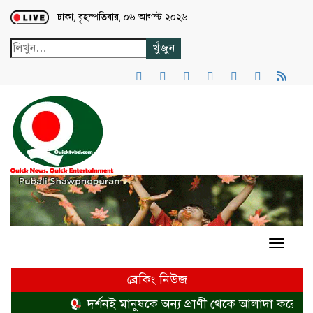
Loading...
ঢাকা, বৃহস্পতিবার, ০৬ আগস্ট ২০২৬
ব্রেকিং নিউজ
দর্শনই মানুষকে অন্য প্রাণী থেকে আলাদা করে
হত