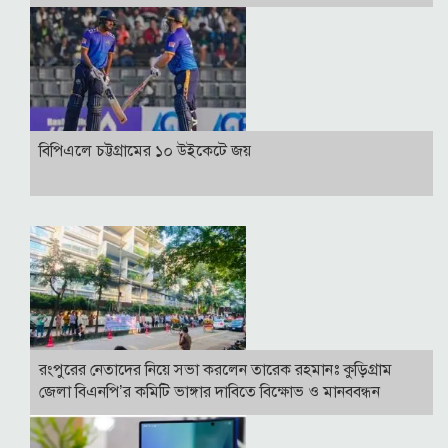
বিপিএলে চট্টগ্রামের ১০ উইকেটে জয়
রংপুরের নেতাদের নিয়ে সভা করলেন তারেক রহমানঃ কুড়িগ্রাম
জেলা বিএনপি’র কমিটি ভাঙ্গার দাবিতে বিক্ষোভ ও মানববন্ধন