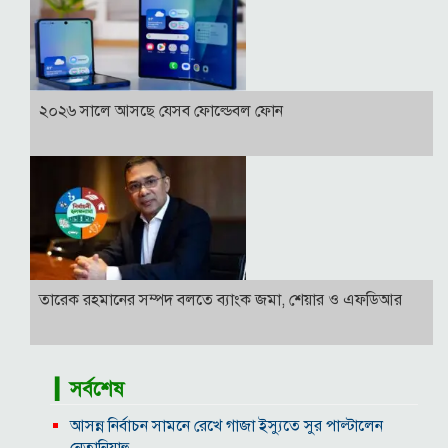
২০২৬ সালে আসছে যেসব ফোল্ডেবল ফোন
তারেক রহমানের সম্পদ বলতে ব্যাংক জমা, শেয়ার ও এফডিআর
▎সর্বশেষ
আসন্ন নির্বাচন সামনে রেখে গাজা ইস্যুতে সুর পাল্টালেন