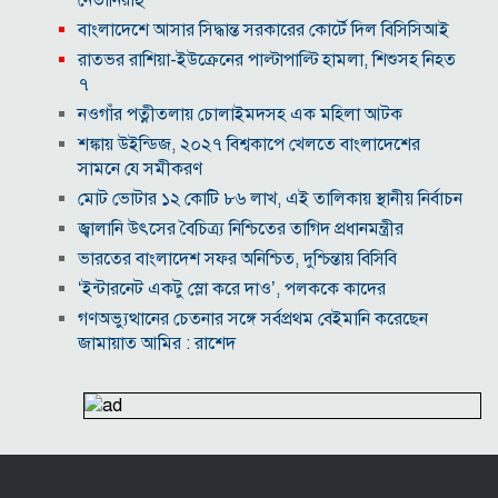
নেতানিয়াহু
বাংলাদেশে আসার সিদ্ধান্ত সরকারের কোর্টে দিল বিসিসিআই
রাতভর রাশিয়া-ইউক্রেনের পাল্টাপাল্টি হামলা, শিশুসহ নিহত
৭
নওগাঁর পত্নীতলায় চোলাইমদসহ এক মহিলা আটক
শঙ্কায় উইন্ডিজ, ২০২৭ বিশ্বকাপে খেলতে বাংলাদেশের
সামনে যে সমীকরণ
মোট ভোটার ১২ কোটি ৮৬ লাখ, এই তালিকায় স্থানীয় নির্বাচন
জ্বালানি উৎসের বৈচিত্র্য নিশ্চিতের তাগিদ প্রধানমন্ত্রীর
ভারতের বাংলাদেশ সফর অনিশ্চিত, দুশ্চিন্তায় বিসিবি
‘ইন্টারনেট একটু স্লো করে দাও’, পলককে কাদের
গণঅভ্যুত্থানের চেতনার সঙ্গে সর্বপ্রথম বেইমানি করেছেন
জামায়াত আমির : রাশেদ
কক্সবাজার মাতারবাড়ি পৌঁছেছেন প্রধানমন্ত্রী
কুড়িগ্রামে শহিদমিনার শাপলা চত্বর ভেঙে সংকুচিত করায়
জনমনে ক্ষোভ
সবার সম্মিলিত প্রচেষ্টায় সুন্দর বাংলাদেশ গড়তে চাই:
প্রধানমন্ত্রী