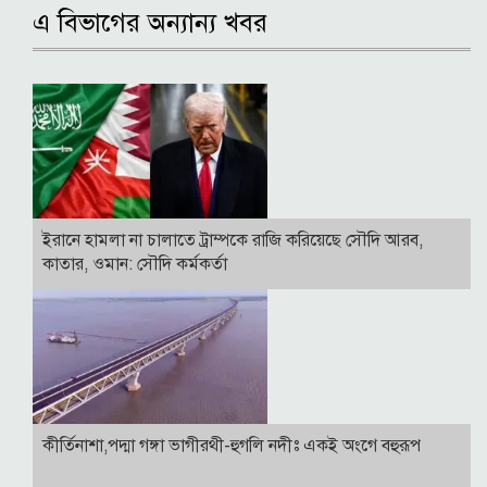
এ বিভাগের অন্যান্য খবর
ইরানে হামলা না চালাতে ট্রাম্পকে রাজি করিয়েছে সৌদি আরব,
কাতার, ওমান: সৌদি কর্মকর্তা
কীর্তিনাশা,পদ্মা গঙ্গা ভাগীরথী-হুগলি নদীঃ একই অংগে বহুরূপ