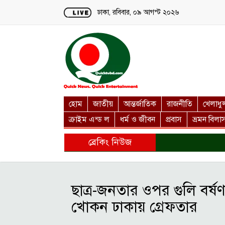
Loading...
ঢাকা, রবিবার, ০৯ আগস্ট ২০২৬
হোম
জাতীয়
আন্তর্জাতিক
রাজনীতি
খেলাধু
ক্রাইম এন্ড ল
ধর্ম ও জীবন
প্রবাস
ভ্রমন বিলা
ব্রেকিং নিউজ
ছাত্র-জনতার ওপর গুলি বর্ষ
খোকন ঢাকায় গ্রেফতার