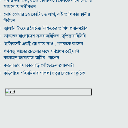
শঙ্কায় উইন্ডিজ, ২০২৭ বিশ্বকাপে খেলতে বাংলাদেশের
সামনে যে সমীকরণ
মোট ভোটার ১২ কোটি ৮৬ লাখ, এই তালিকায় স্থানীয়
নির্বাচন
জ্বালানি উৎসের বৈচিত্র্য নিশ্চিতের তাগিদ প্রধানমন্ত্রীর
ভারতের বাংলাদেশ সফর অনিশ্চিত, দুশ্চিন্তায় বিসিবি
‘ইন্টারনেট একটু স্লো করে দাও’, পলককে কাদের
গণঅভ্যুত্থানের চেতনার সঙ্গে সর্বপ্রথম বেইমানি
করেছেন জামায়াত আমির : রাশেদ
কক্সবাজার মাতারবাড়ি পৌঁছেছেন প্রধানমন্ত্রী
কুড়িগ্রামে শহিদমিনার শাপলা চত্বর ভেঙে সংকুচিত
করায় জনমনে ক্ষোভ
সবার সম্মিলিত প্রচেষ্টায় সুন্দর বাংলাদেশ গড়তে চাই:
প্রধানমন্ত্রী
জুলাই সনদ অক্ষরে অক্ষরে পালন নিয়ে যে প্রশ্ন মঞ্জুর
মক্কা প্রতিরক্ষা চুক্তি: মধ্যপ্রাচ্যে কি মার্কিন আধিপত্যের
বিদায় ঘণ্টা বাজল?
‎লালমনিরহাট জেলা দলিল লেখক সমিতির নির্বাচনে