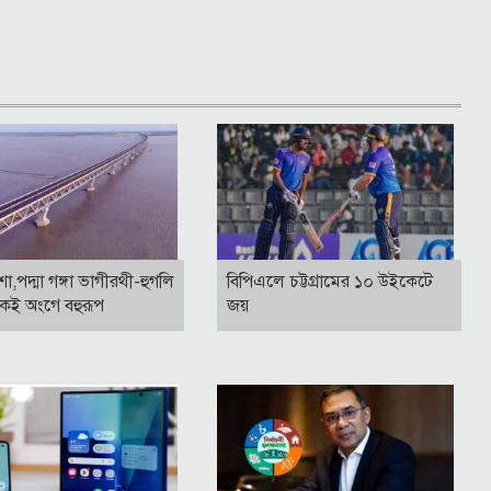
াশা,পদ্মা গঙ্গা ভাগীরথী-হুগলি
বিপিএলে চট্টগ্রামের ১০ উইকেটে
কই অংগে বহুরূপ
জয়