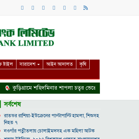
 ষ্টাইল
সারাদেশ
আইন আদালত
কৃষি
কুড়িগ্রামে শহিদমিনার শাপলা চত্বর ভেঙে সংকুচিত করায় জনমনে
▎সর্বশেষ
রাতভর রাশিয়া-ইউক্রেনের পাল্টাপাল্টি হামলা, শিশুসহ
নিহত ৭
নওগাঁর পত্নীতলায় চোলাইমদসহ এক মহিলা আটক