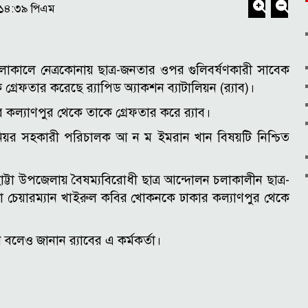
৮:১৪:৩৯ পিএম
চলাকালে নেত্রকোনায় ছাত্র-জনতার ওপর গুলিবর্ষণকারী সাবেক
রেফতার করেছে র‌্যাপিড অ্যাকশন ব্যাটালিয়ন (র‌্যাব)।
ীর কল্যাণপুর থেকে তাকে গ্রেফতার করে র‌্যাব।
 সিনিয়র সহকারী পরিচালক আ ন ম ইমরান খান বিষয়টি নিশ্চিত
ট্টা উপজেলায় বৈষম্যবিরোধী ছাত্র আন্দোলন চলাকালীন ছাত্র-
চেয়ারম্যান খাইরুল কবির খোকনকে ঢাকার কল্যাণপুর থেকে
 বলেও জানান র‌্যাবের এ কর্মকর্তা।