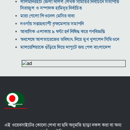
‎লালমনিরহাট জেলা দলিল লেখক সমিতির নির্বাচনে সভাপতি
সিরাজুল ও সম্পাদক হামিদুর নির্বাচিত
মারা গেলো লিওনেল মেসির বাবা
নওগাঁয় সপ্তাহব্যাপী বৃক্ষমেলার সমাপনি
আবাসিক এলাকায় ৯ ঘণ্টা হর্ন নিষিদ্ধ করে গণবিজ্ঞপ্তি
অবশেষে আলভারেজের ভবিষ্যৎ নিয়ে মুখ খুললেন সিমিওনে
মালয়েশিয়াকে গুঁড়িয়ে দিয়ে দাপুটে জয় পেল বাংলাদেশ
পরকীয়া ও অর্থ কেলেঙ্কারির অভিযোগে চাপে ফিফা প্রধান
ইনফান্তিনো
নোয়াখালীতে ৯৭৯০ ইয়াবাসহ দুই পাচারকারী গ্রেপ্তার
কাজের ঘণ্টা নয়, উৎপাদনশীলতাই হোক জাতীয় সমৃদ্ধির
মাপকাঠি
বিশ্বকাপে মেসিকে মেরে ফেলার ষড়যন্ত্র, বেরিয়ে এলো ভয়াবহ
সব তথ্য
সরকারের কাজে কোনো গাফিলতি হলে কঠোর ব্যবস্থা নিচ্ছেন
প্রধানমন্ত্রী: রিজভী
এই ওয়েবসাইটের কোনো লেখা বা ছবি অনুমতি ছাড়া নকল করা বা অন্য