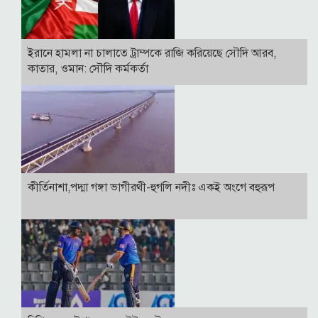
ইরানে হামলা না চালাতে ট্রাম্পকে রাজি করিয়েছে সৌদি আরব,
কাতার, ওমান: সৌদি কর্মকর্তা
কীর্তিনাশা,পদ্মা গঙ্গা ভাগীরথী-হুগলি নদীঃ একই অংগে বহুরূপ