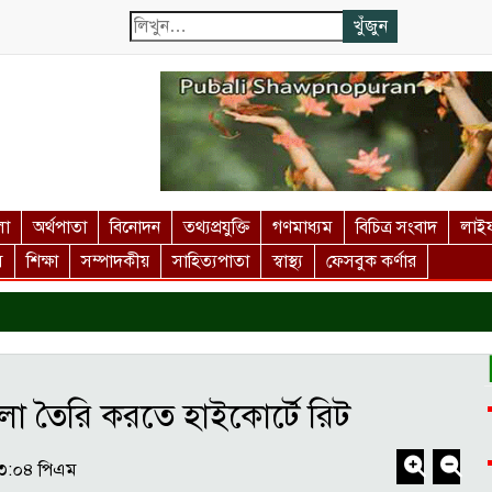
লা
অর্থপাতা
বিনোদন
তথ্যপ্রযুক্তি
গণমাধ্যম
বিচিত্র সংবাদ
লাইফ
স
শিক্ষা
সম্পাদকীয়
সাহিত্যপাতা
স্বাস্থ্য
ফেসবুক কর্ণার
 তৈরি করতে হাইকোর্টে রিট
৫৩:০৪ পিএম