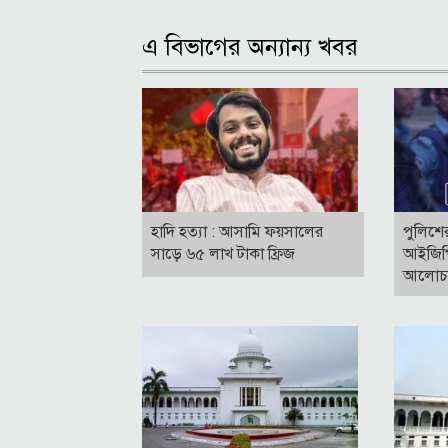
এ বিভাগের অন্যান্য খবর
হাদি হত্যা : আসামি ফয়সালের
পুলিশে
সাড়ে ৬৫ লাখ টাকা ফ্রিজ
আইজিপ
আলোচনা