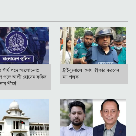
র শীর্ষ পদে আলোচনাঃ
ট্রাইব্যুনালে ‘দোষ স্বীকার করবেন
ি পদে আলী হোসেন ফকির
না’ পলক
র শীর্ষে