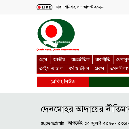
Loading...
ঢাকা, শনিবার, ০৮ আগস্ট ২০২৬
হোম
জাতীয়
আন্তর্জাতিক
রাজনীতি
খেলাধু
ক্রাইম এন্ড ল
ধর্ম ও জীবন
প্রবাস
ভ্রমন বিলা
ব্রেকিং নিউজ
দেনমোহর আদায়ের নীতিমালা
superadmin |
আপডেট:
০৫ জুলাই ২০২৬ - ০৩: