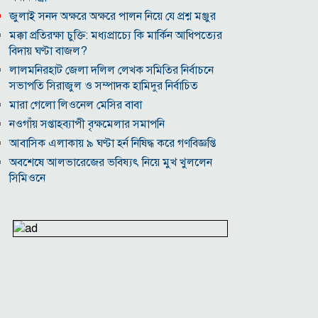
জুলাই সনদ অক্ষরে অক্ষরে পালন নিয়ে যে প্রশ্ন মঞ্জুর
মক্কা প্রতিরক্ষা চুক্তি: মধ্যপ্রাচ্যে কি মার্কিন আধিপত্যের
বিদায় ঘণ্টা বাজল?
‎লালমনিরহাট জেলা দলিল লেখক সমিতির নির্বাচনে
সভাপতি সিরাজুল ও সম্পাদক হামিদুর নির্বাচিত
মারা গেলো লিওনেল মেসির বাবা
নওগাঁয় সপ্তাহব্যাপী বৃক্ষমেলার সমাপনি
আবাসিক এলাকায় ৯ ঘণ্টা হর্ন নিষিদ্ধ করে গণবিজ্ঞপ্তি
অবশেষে আলভারেজের ভবিষ্যৎ নিয়ে মুখ খুললেন
সিমিওনে
মালয়েশিয়াকে গুঁড়িয়ে দিয়ে দাপুটে জয় পেল বাংলাদেশ
পরকীয়া ও অর্থ কেলেঙ্কারির অভিযোগে চাপে ফিফা
প্রধান ইনফান্তিনো
নোয়াখালীতে ৯৭৯০ ইয়াবাসহ দুই পাচারকারী গ্রেপ্তার
কাজের ঘণ্টা নয়, উৎপাদনশীলতাই হোক জাতীয়
সমৃদ্ধির মাপকাঠি
বিশ্বকাপে মেসিকে মেরে ফেলার ষড়যন্ত্র, বেরিয়ে এলো