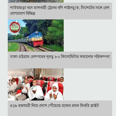
লাউয়াছড়া বনে মালবাহী ট্রেনের বগি লাইনচ্যুত, সিলেটের সঙ্গে রেল
যোগাযোগ বিচ্ছিন্ন
ঢাকা-চট্টগ্রাম রেলপথের দূরত্ব ৮০ কিলোমিটার কমানোর পরিকল্পনা
৪১৯ হজযাত্রী নিয়ে দেশে পৌঁছেছে হজের প্রথম ফিরতি ফ্লাইট