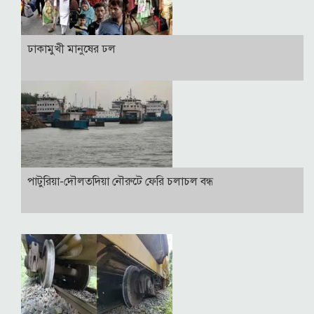
ঢাকামুখী মানুষের ঢল
পাটুরিয়া-দৌলতদিয়া নৌরুটে ফেরি চলাচল বন্ধ