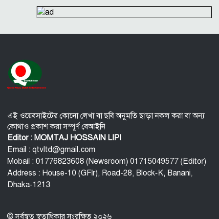
কোটি টাকা নিয়ে দাবানলে ক্ষতিগ্রস্ত ও অসহায় মানুষের পাশে
দাঁড়ালেন মেসি
‘রামলীলা’য় অভিনয়ের আগে গালাগালের অনুশীলন
করেছিলেন দীপিকা
দেবীগঞ্জ বাজারে ঝুঁকিপূর্ণ বটগাছের বিশাল ডাল, যেকোনো
মুহূর্তে ঘটতে পারে প্রাণঘাতী দুর্ঘটনা
সড়ক নির্মাণ করে দেড় শতাধিক পরিবারের দুর্ভোগ লাঘব
করলেন পৌর বিএনপি নেতা শাহজালাল কাজল।
নওগাঁয় সন্ত্রাসী হামলায় বিএনপি নেতা গুরুতর জখম
এই ওয়েবসাইটের কোনো লেখা বা ছবি অনুমতি ছাড়া নকল করা বা অন্য
কোথাও প্রকাশ করা সম্পূর্ণ বেআইনি
Editor : MOMTAJ HOSSAIN LIPI
Email : qtvltd@gmail.com
Mobail : 01776823608 (Newsroom) 01715049577 (Editor)
Address : House-10 (GFlr), Road-28, Block-K, Banani,
Dhaka-1213
© সর্বস্বত্ব স্বত্বাধিকার সংরক্ষিত ২০২৬