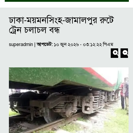
ঢাকা-ময়মনসিংহ-জামালপুর রুটে
ট্রেন চলাচল বন্ধ
superadmin |
আপডেট:
১০ জুন ২০২৬ - ০৩:১২:২২ পিএম