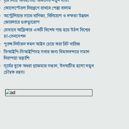
বৃষ্টি নিয়ে আবহাওয়া অফিসের নতুন বার্তা
কোলেস্টেরল নিয়ন্ত্রণে রাখবে পেস্তা বাদাম
অস্ট্রেলিয়ার সাথে বাণিজ্য, বিনিয়োগ ও দক্ষতা উন্নয়ন
জোরদারে গুরুত্বারোপ
যেভাবে আফ্রিকার একটি বিশেষ গাছ হয়ে উঠল বিশ্বের
চা-সেনসেশন
পুরুষ নির্যাতন দমন আইন চেয়ে করা রিট খারিজ
ভিআইপি-সিআইপিসহ সবার জন্য বিমানবন্দরে সমান
নিরাপত্তা তল্লাশি
সূর্যের বুকে অধরা প্লাজমার সন্ধান, উদ্ঘাটিত হলো নতুন
চৌম্বক রহস্য
উপমহাদেশের প্রভাবশালী ১০ সুফি সাধক
প্রতারণা মামলায় সালমান খানকে আদালতে তলব
কোটি টাকার মৃত্যু ভাতার লোভে সেনাদের বিয়ে, সামনে
এলো চাঞ্চল্যকর অভিযোগ
হিরোশিমা-নাগাসাকি হামলার ৮১ বছর: বর্তমান বিশ্বে
পারমাণবিক পরিস্থিতি কি?
বাংলাদেশি টাকায় আজকের মুদ্রা বিনিময় হার