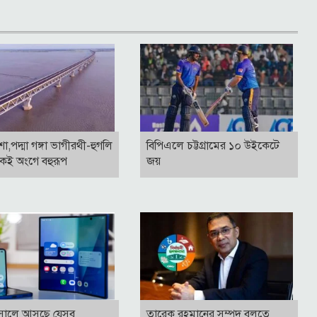
াশা,পদ্মা গঙ্গা ভাগীরথী-হুগলি
বিপিএলে চট্টগ্রামের ১০ উইকেটে
কই অংগে বহুরূপ
জয়
সালে আসছে যেসব
তারেক রহমানের সম্পদ বলতে