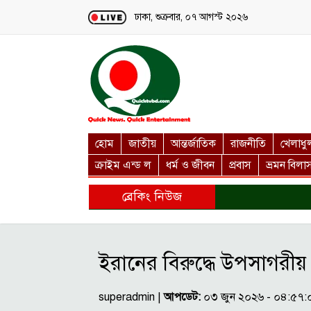
Loading...
ঢাকা, শুক্রবার, ০৭ আগস্ট ২০২৬
হোম
জাতীয়
আন্তর্জাতিক
রাজনীতি
খেলাধু
ক্রাইম এন্ড ল
ধর্ম ও জীবন
প্রবাস
ভ্রমন বিলা
ব্রেকিং নিউজ
ইরানের বিরুদ্ধে উপসাগরীয
superadmin |
আপডেট:
০৩ জুন ২০২৬ - ০৪:৫৭: