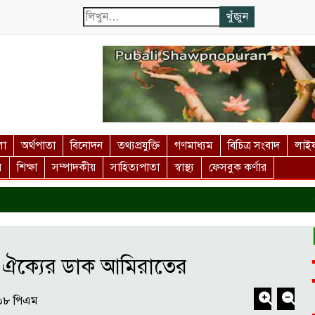
লা
অর্থপাতা
বিনোদন
তথ্যপ্রযুক্তি
গণমাধ্যম
বিচিত্র সংবাদ
লাইফ
স
শিক্ষা
সম্পাদকীয়
সাহিত্যপাতা
স্বাস্থ্য
ফেসবুক কর্ণার
দ
় ঐক্যের ডাক আমিরাতের
০৮ পিএম