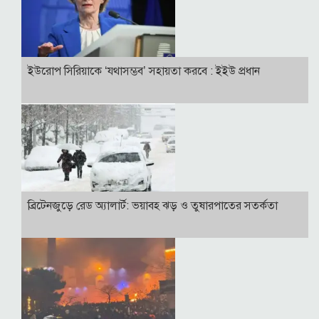
ইউরোপ সিরিয়াকে ‘যথাসম্ভব’ সহায়তা করবে : ইইউ প্রধান
ব্রিটেনজুড়ে রেড অ্যালার্ট: ভয়াবহ ঝড় ও তুষারপাতের সতর্কতা