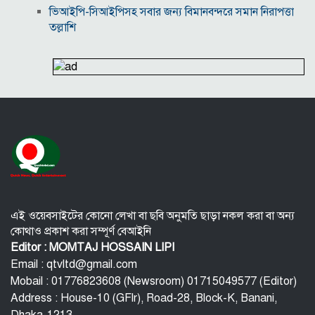
ভিআইপি-সিআইপিসহ সবার জন্য বিমানবন্দরে সমান নিরাপত্তা
তল্লাশি
সূর্যের বুকে অধরা প্লাজমার সন্ধান, উদ্ঘাটিত হলো নতুন
চৌম্বক রহস্য
উপমহাদেশের প্রভাবশালী ১০ সুফি সাধক
প্রতারণা মামলায় সালমান খানকে আদালতে তলব
কোটি টাকার মৃত্যু ভাতার লোভে সেনাদের বিয়ে, সামনে
এলো চাঞ্চল্যকর অভিযোগ
হিরোশিমা-নাগাসাকি হামলার ৮১ বছর: বর্তমান বিশ্বে
পারমাণবিক পরিস্থিতি কি?
এই ওয়েবসাইটের কোনো লেখা বা ছবি অনুমতি ছাড়া নকল করা বা অন্য
কোথাও প্রকাশ করা সম্পূর্ণ বেআইনি
Editor : MOMTAJ HOSSAIN LIPI
Email : qtvltd@gmail.com
Mobail : 01776823608 (Newsroom) 01715049577 (Editor)
Address : House-10 (GFlr), Road-28, Block-K, Banani,