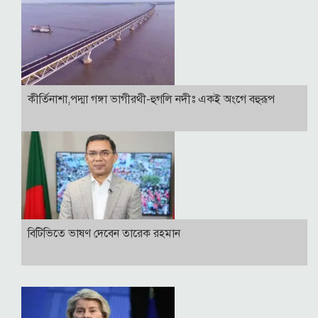
কীর্তিনাশা,পদ্মা গঙ্গা ভাগীরথী-হুগলি নদীঃ একই অংগে বহুরূপ
বি‌টি‌ভিতে ভাষণ দেবেন তারেক রহমান