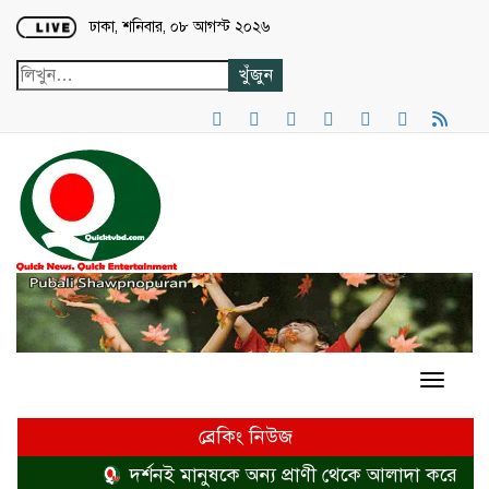
Loading...
ঢাকা, শনিবার, ০৮ আগস্ট ২০২৬
ব্রেকিং নিউজ
দর্শনই মানুষকে অন্য প্রাণী থেকে আলাদা করে
হত