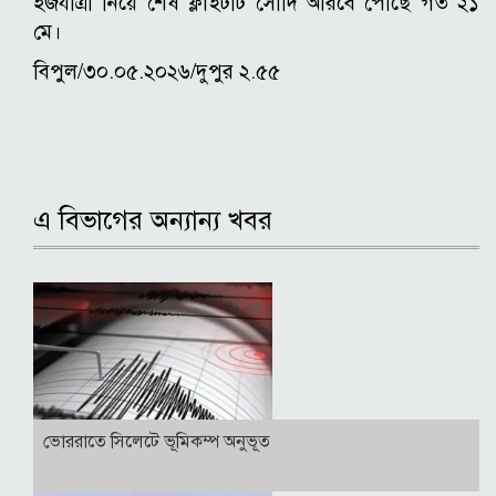
হজযাত্রী নিয়ে শেষ ফ্লাইটটি সৌদি আরবে পৌঁছে গত ২১
মে।
বিপুল/৩০.০৫.২০২৬/দুপুর ২.৫৫
এ বিভাগের অন্যান্য খবর
ভোররাতে সিলেটে ভূমিকম্প অনুভূত