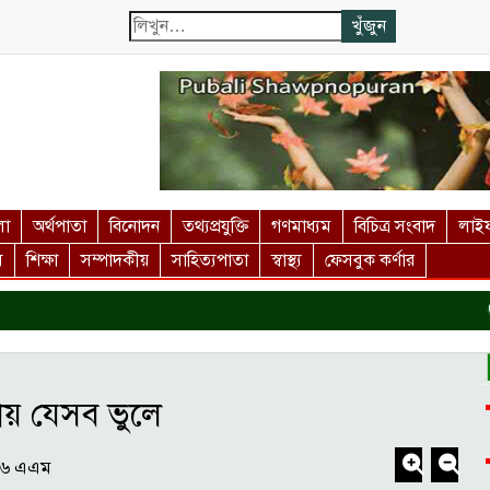
লা
অর্থপাতা
বিনোদন
তথ্যপ্রযুক্তি
গণমাধ্যম
বিচিত্র সংবাদ
লাইফ
স
শিক্ষা
সম্পাদকীয়
সাহিত্যপাতা
স্বাস্থ্য
ফেসবুক কর্ণার
কুড়
ায় যেসব ভুলে
৩৬ এএম