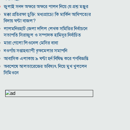
জুলাই সনদ অক্ষরে অক্ষরে পালন নিয়ে যে প্রশ্ন মঞ্জুর
মক্কা প্রতিরক্ষা চুক্তি: মধ্যপ্রাচ্যে কি মার্কিন আধিপত্যের
বিদায় ঘণ্টা বাজল?
‎লালমনিরহাট জেলা দলিল লেখক সমিতির নির্বাচনে
সভাপতি সিরাজুল ও সম্পাদক হামিদুর নির্বাচিত
মারা গেলো লিওনেল মেসির বাবা
নওগাঁয় সপ্তাহব্যাপী বৃক্ষমেলার সমাপনি
আবাসিক এলাকায় ৯ ঘণ্টা হর্ন নিষিদ্ধ করে গণবিজ্ঞপ্তি
অবশেষে আলভারেজের ভবিষ্যৎ নিয়ে মুখ খুললেন
সিমিওনে
মালয়েশিয়াকে গুঁড়িয়ে দিয়ে দাপুটে জয় পেল বাংলাদেশ
পরকীয়া ও অর্থ কেলেঙ্কারির অভিযোগে চাপে ফিফা
প্রধান ইনফান্তিনো
নোয়াখালীতে ৯৭৯০ ইয়াবাসহ দুই পাচারকারী গ্রেপ্তার
কাজের ঘণ্টা নয়, উৎপাদনশীলতাই হোক জাতীয়
সমৃদ্ধির মাপকাঠি
বিশ্বকাপে মেসিকে মেরে ফেলার ষড়যন্ত্র, বেরিয়ে এলো