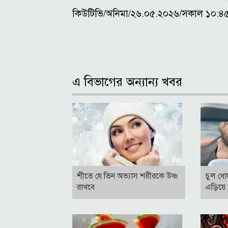
কিউটিভি/অনিমা/২৬.০৫.২০২৬/সকাল ১০:৪
এ বিভাগের অন্যান্য খবর
শীতে যে তিন অভ্যাস শরীরকে উষ্ণ
চুল ধোয়
রাখবে
এড়িয়ে