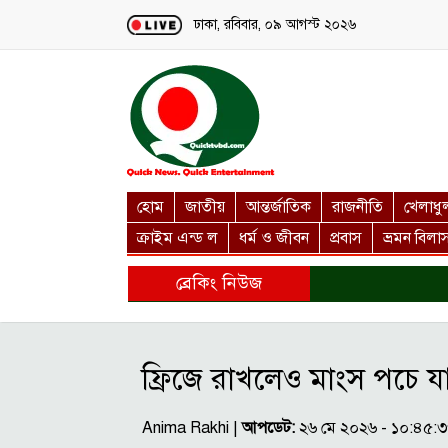
Loading...
ঢাকা, রবিবার, ০৯ আগস্ট ২০২৬
হোম
জাতীয়
আন্তর্জাতিক
রাজনীতি
খেলাধু
ক্রাইম এন্ড ল
ধর্ম ও জীবন
প্রবাস
ভ্রমন বিলা
ব্রেকিং নিউজ
ফ্রিজে রাখলেও মাংস পচে য
Anima Rakhi |
আপডেট:
২৬ মে ২০২৬ - ১০:৪৫: