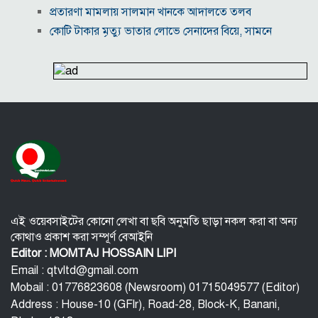
প্রতারণা মামলায় সালমান খানকে আদালতে তলব
কোটি টাকার মৃত্যু ভাতার লোভে সেনাদের বিয়ে, সামনে
এলো চাঞ্চল্যকর অভিযোগ
হিরোশিমা-নাগাসাকি হামলার ৮১ বছর: বর্তমান বিশ্বে
পারমাণবিক পরিস্থিতি কি?
বাংলাদেশি টাকায় আজকের মুদ্রা বিনিময় হার
যুক্তরাষ্ট্রকে ঘিরে ইরানের নতুন হুঁশিয়ারি, উপসাগরীয়
দেশগুলোকে বড় সংঘাতের ইঙ্গিত
বিতর্কিত প্রস্তাবের জন্য ক্ষমা চাইলেন ফিফা সভাপতি
ইরান-ওমান আলোচনা ঘিরে বিশ্ববাজারে কমল জ্বালানি
তেলের দাম
এই ওয়েবসাইটের কোনো লেখা বা ছবি অনুমতি ছাড়া নকল করা বা অন্য
কোথাও প্রকাশ করা সম্পূর্ণ বেআইনি
Editor : MOMTAJ HOSSAIN LIPI
Email : qtvltd@gmail.com
Mobail : 01776823608 (Newsroom) 01715049577 (Editor)
Address : House-10 (GFlr), Road-28, Block-K, Banani,