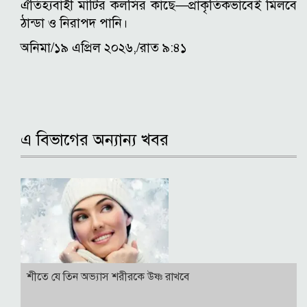
ঐতিহ্যবাহী মাটির কলসির কাছে—প্রাকৃতিকভাবেই মিলবে
ঠান্ডা ও নিরাপদ পানি।
অনিমা/১৯ এপ্রিল ২০২৬,/রাত ৯:৪১
এ বিভাগের অন্যান্য খবর
শীতে যে তিন অভ্যাস শরীরকে উষ্ণ রাখবে