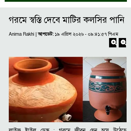
গরমে স্বস্তি দেবে মাটির কলসির পানি
Anima Rakhi |
আপডেট:
১৯ এপ্রিল ২০২৬ - ০৯:৪১:৫৭ পিএম
লাইফ ষ্টাইল ডেস্ক : গরমে জীবন যেন হয়ে উঠেছে