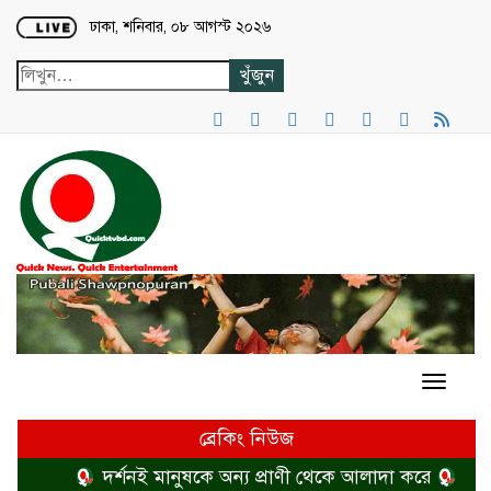
Loading...
ঢাকা, শনিবার, ০৮ আগস্ট ২০২৬
ব্রেকিং নিউজ
দর্শনই মানুষকে অন্য প্রাণী থেকে আলাদা করে
হত্যা 