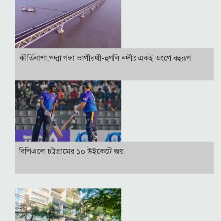
কীর্তিনাশা,পদ্মা গঙ্গা ভাগীরথী-হুগলি নদীঃ একই অংগে বহুরূপ
বিপিএলে চট্টগ্রামের ১০ উইকেটে জয়