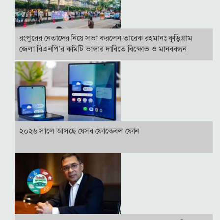
রংপুরের নেতাদের নিয়ে সভা করলেন তারেক রহমানঃ কুড়িগ্রাম
জেলা বিএনপি’র কমিটি ভাঙ্গার দাবিতে বিক্ষোভ ও মানববন্ধন
২০২৬ সালে আসছে যেসব ফোল্ডেবল ফোন