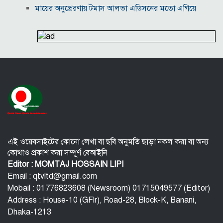
মায়ের অনুপ্রেরণায় টমাস আলভা এডিসনের মতো এগিয়ে
যাওয়ার আহ্বান এমপি বাবুর
২০২৮ সালে ইউরোপীয় ইউনিয়নে যোগ দিতে পারে
আইসল্যান্ড-মন্টেনিগ্রো
শপথ নিয়েই ইসরাইলের সঙ্গে সম্পর্ক পুনর্গঠনের ঘোষণা
কলম্বিয়া সরকারের
যুক্তরাষ্ট্র-ইসরাইলের আগ্রাসন মোকাবিলায় মুসলিম
দেশগুলোকে ‘ঐক্যের’ ডাক ইরানের
৮ উইকেট নিয়ে বাংলাদেশকে গুঁড়িয়ে দেওয়া কে এই থমসন?
বিদ্যুৎ-জ্বালানি নিয়ে অস্থিরতা তৈরির চেষ্টা করছে একটি চক্র:
প্রধানমন্ত্রী
এই ওয়েবসাইটের কোনো লেখা বা ছবি অনুমতি ছাড়া নকল করা বা অন্য
কোথাও প্রকাশ করা সম্পূর্ণ বেআইনি
Editor : MOMTAJ HOSSAIN LIPI
Email : qtvltd@gmail.com
Mobail : 01776823608 (Newsroom) 01715049577 (Editor)
Address : House-10 (GFlr), Road-28, Block-K, Banani,
Dhaka-1213