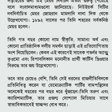
লড়াইয়ের জন্য এই মেয়র নির্বাচন এতটা গুরুত্ব পেয়েছে
বলে সংবাদমাধ্যমগুলো জানিয়েছে।
নিউইয়র্ক সিটির
নবনির্বাচিত মেয়র জোহরান মামদানি নানা দিক থেকে
উল্লেখযোগ্য। ১৮৯২ সালের পর তিনি শহরের সর্বকনিষ্ঠ
মেয়র হলেন।
তিনি গত বছর কোনো নাম স্বীকৃতি, সামান্য অর্থ এবং
কোনো প্রাতিষ্ঠানিক দলীয় সমর্থন ছাড়াই এই প্রতিযোগিতায়
অংশ নিয়েছিলেন।
কেবল এই কারণেই সাবেক গভর্নর অ্যান্ড্রু
কুওমো এবং রিপাবলিকান মনোনীত প্রার্থী কার্টিস স্লিওয়ার
বিরুদ্ধে তার জয় উল্লেখযোগ্য।
তবে তার চেয়েও বেশি, তিনি সেই ধরনের রাজনীতিবিদকে
প্রতিনিধিত্ব করেন যা ডেমোক্র্যাটিক পার্টির বামপন্থিদের
অনেকেই বছরের পর বছর ধরে খুঁজছেন।
তিনি তরুণ এবং
ক্যারিশম্যাটিক, তার প্রজন্ম সোশ্যাল মিডিয়ার সাথে
স্বাভাবিকভাবেই স্বাচ্ছন্দ্য বোধ করে।